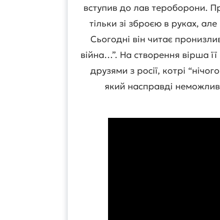
вступив до лав тероборони. Пр
тільки зі зброєю в руках, ал
Сьогодні він читає пронизли
війна…”. На створення вірша ї
друзями з росії, котрі “нічог
який насправді неможливо