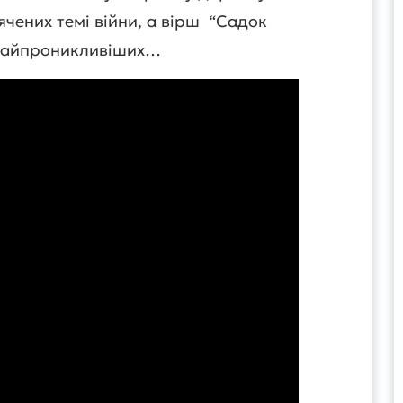
ячених темі війни, а вірш “Садок
 найпроникливіших…