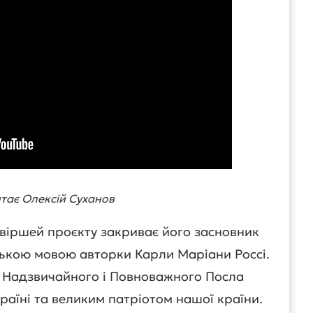
итає Олексій Суханов
віршей проєкту закриває його засновник
ькою мовою авторки Карли Маріани Россі.
 Надзвичайного і Повноважного Посла
країні та великим патріотом нашої країни.