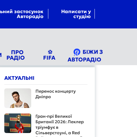
ьний застосунок
Написати у
Авторадіо
студію
БІЖИ З
ПРО
⚽
И
РАДІО
FIFA
АВТОРАДІО
АКТУАЛЬНІ
Перенос концерту
Дніпро
Гран-прі Великої
Британії 2026: Леклер
тріумфує в
Сільверстоуні, а Red