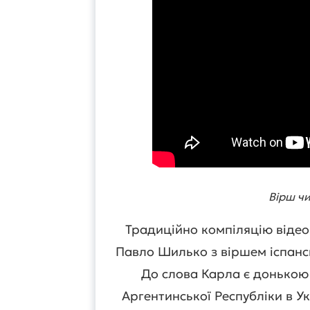
Вірш ч
Традиційно компіляцію відео
Павло Шилько з віршем іспанс
До слова Карла є донькою
Аргентинської Республіки в У