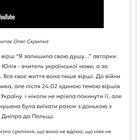
читає Олег Скрипка
ь вірш “Я залишила свою душу…” авторки
 Юлія - вчитель української мови, а за
. Все своє життя вона пише вірші. До війни
ика, але після 24.02 єдиною темою віршів
Україну і ніколи не мріяла покинути її, але
имушена була виїхати разом з донькою з
 Дніпра до Польщі.
зло сумління, що вона не вдома, що ніяк не