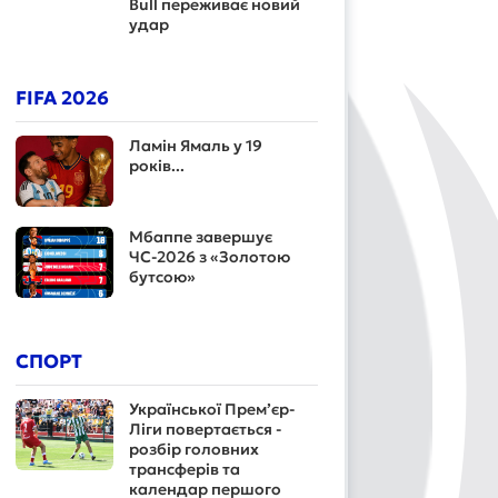
Bull переживає новий
удар
FIFA 2026
Ламін Ямаль у 19
років...
Мбаппе завершує
ЧС-2026 з «Золотою
бутсою»
СПОРТ
Української Прем’єр-
Ліги повертається -
розбір головних
трансферів та
календар першого