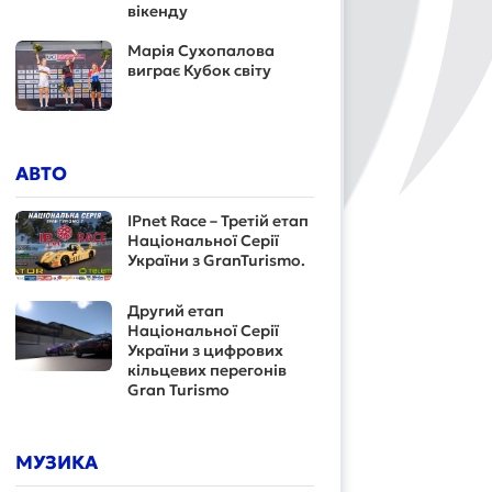
вікенду
Марія Сухопалова
виграє Кубок світу
АВТО
IPnet Race – Третій етап
Національної Серії
України з GranTurismo.
Другий етап
Національної Серії
України з цифрових
кільцевих перегонів
Gran Turismo
МУЗИКА