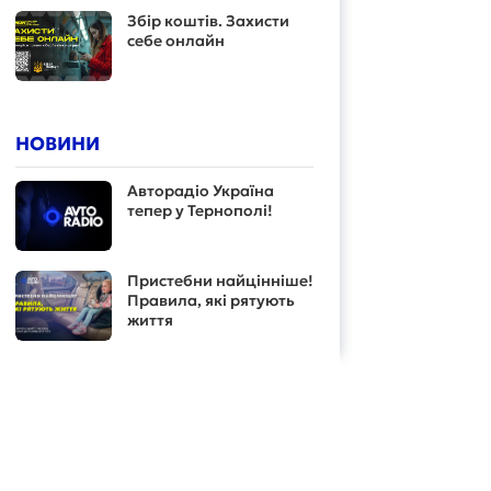
Збір коштів. Захисти
себе онлайн
НОВИНИ
Авторадіо Україна
тепер у Тернополі!
Пристебни найцінніше!
Правила, які рятують
життя