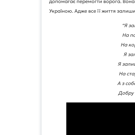
допомагає перемогти ворога. Вона 
Україною. Адже все її життя залиши
“Я з
На по
На ко
Я за
Я зали
На ста
А з соб
Добру п