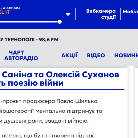
L, WUDHOUSE
Вебкамера
Мобіл
L IT
студії
te
ОПОЛІ - 98,6 FM
ЧАРТ
АКЦІЇ
ВІДЕО
НОВИН
АВТОРАДІО
 Саніна та Олексій Суханов
ь поезію війни
рт-проєкт продюсера Павла Шилька
віршотерапії ментально підтримує та
 душевні рани, завдані війною.
ь поезію, що була створена під час