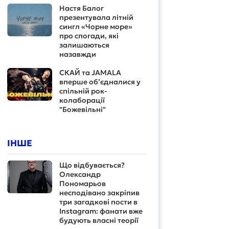
Настя Балог
презентувала літній
сингл «Чорне море»
про спогади, які
залишаються
назавжди
СКАЙ та JAMALA
вперше об’єдналися у
спільній рок-
колаборації
"Божевільні"
ІНШЕ
Що відбувається?
Олександр
Пономарьов
несподівано закріпив
три загадкові пости в
Instagram: фанати вже
будують власні теорії