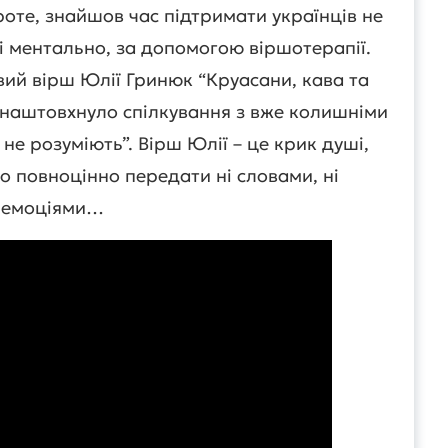
оте, знайшов час підтримати українців не
е і ментально, за допомогою віршотерапії.
вий вірш Юлії Гринюк “Круасани, кава та
ї наштовхнуло спілкування з вже колишніми
о не розуміють”. Вірш Юлії – це крик душі,
 повноцінно передати ні словами, ні
емоціями…