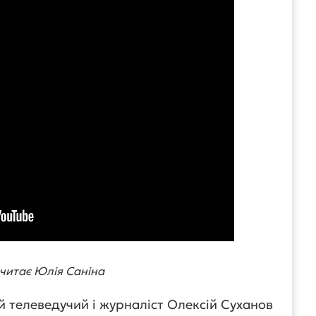
читає Юлія Саніна
й телеведучий і журналіст Олексій Суханов