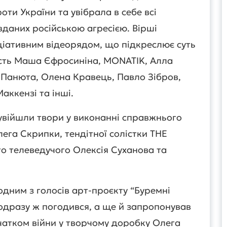
оти України та увібрала в себе всі
вданих російською агресією. Вірші
іативним відеорядом, що підкреслює суть
часть Маша Єфросиніна, MONATIK, Алла
 Панюта, Олена Кравець, Павло Зібров,
ккензі та інші.
 увійшли твори у виконанні справжнього
ега Скрипки, тендітної солістки THE
го телеведучого Олексія Суханова та
дним з голосів арт-проєкту “Буремні
 одразу ж погодився, а ще й запропонував
чатком війни у творчому доробку Олега