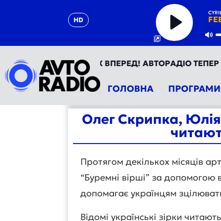
CYRI
FEE
HD
Play
Mu
КРАЇНА - ТВІЙ РУХ ВПЕРЕД! АВТОРАДІО ТЕПЕР У ТЕРН
ГОЛОВНА
ПРОГРАМИ
Олег Скрипка, Юлія
читают
Протягом декількох місяців а
“Буремні вірші” за допомогою 
допомагає українцям зцілювати
Відомі українські зірки читают