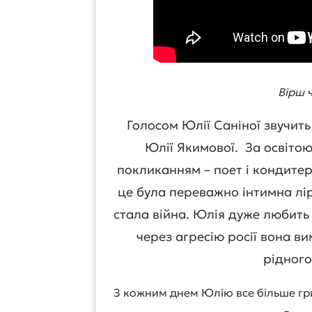
Вірш 
Голосом Юлії Саніної звучит
Юлії Якимової. За освітою
покликанням – поет і кондитер
це була переважно інтимна лір
стала війна. Юлія дуже любить 
через агресію росії вона в
рідного
З кожним днем Юлію все більше гри