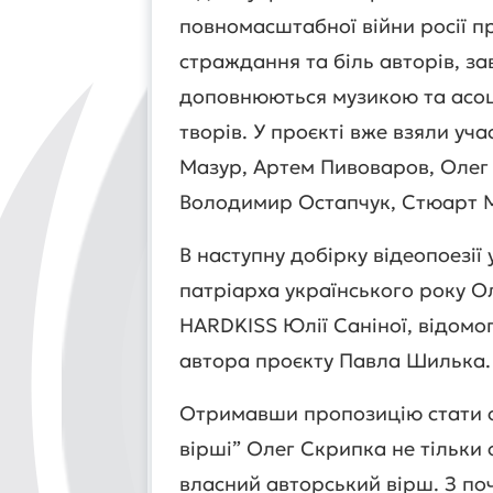
повномасштабної війни росії пр
страждання та біль авторів, за
доповнюються музикою та асоц
творів. У проєкті вже взяли у
Мазур, Артем Пивоваров, Олег
Володимир Остапчук, Стюарт Ма
В наступну добірку відеопоезії
патріарха українського року Ол
HARDKISS Юлії Саніної, відомо
автора проєкту Павла Шилька.
Отримавши пропозицію стати о
вірші” Олег Скрипка не тільки
власний авторський вірш. З по