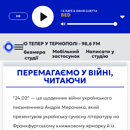
JOEL CORRY & RAYE & DAVID GUETTA
BED
HD
Play
Mute
ВТОРАДІО ТЕПЕР У ТЕРНОПОЛІ - 98,6 FM
Мобільний
Написати у
Вебкамера
застосунок
студію
студії
ПЕРЕМАГАЄМО У ВІЙНІ,
ЧИТАЮЧИ
“24.02” — це щоденник війни українського
письменника Андрія Мероника, який
презентував українську сучасну літературу на
Франкфуртському книжковому ярмарку й із