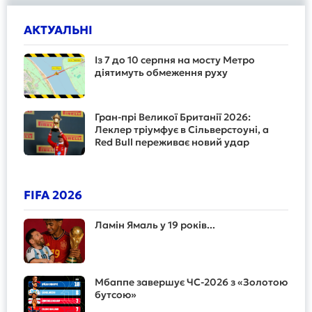
АКТУАЛЬНІ
Із 7 до 10 серпня на мосту Метро
діятимуть обмеження руху
Гран-прі Великої Британії 2026:
Леклер тріумфує в Сільверстоуні, а
Red Bull переживає новий удар
FIFA 2026
Ламін Ямаль у 19 років...
Мбаппе завершує ЧС-2026 з «Золотою
бутсою»