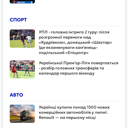
СПОРТ
УПЛ - головна інтрига 2 туру: після
розгромної перемоги над
«Кудрівкою», донецький «Шахтар»
їде екзаменувати кам'янець-
подільський «Епіцентр»
Української Прем’єр-Ліги повертається
- розбір головних трансферів та
календар першого вікенду
АВТО
Українці купили понад 1300 нових
комерційних автомобілів у липні:
Renault — на першому місці