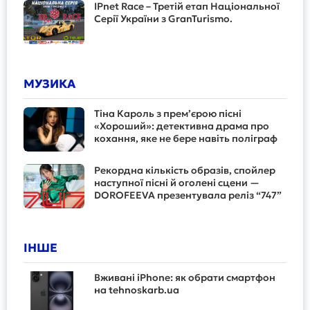
IPnet Race – Третій етап Національної
Серії України з GranTurismo.
МУЗИКА
Тіна Кароль з прем’єрою пісні
«Хороший»: детективна драма про
кохання, яке не бере навіть поліграф
Рекордна кількість образів, спойлер
наступної пісні й оголені сцени —
DOROFEEVA презентувала реліз “747”
ІНШЕ
Вживані iPhone: як обрати смартфон
на tehnoskarb.ua