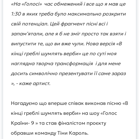
«На «Голосі» час обмежений і все що я мав це
1:30 в яких треба було максимально розкрити
свій потенціал. Цей фрагмент пісні всі і
запамʼятали, але я б не зміг просто так взяти і
випустити те, що ви вже чули. Нова версія «В
кінці греблі шумлять верби» це по суті моя
наглядна творча трансформація і для мене
досить символічно презентувати її саме зараз
», - каже артист.
Нагадуємо що вперше співак виконав пісню «В
кінці греблі шумлять верби» на шоу «Голос
Країни- 9 » та став фіналістом проєкту
обравши команду Тіни Кароль.