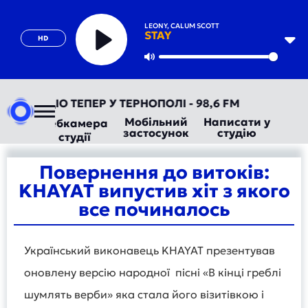
LEONY, CALUM SCOTT
STAY
HD
Play
Mute
ВТОРАДІО ТЕПЕР У ТЕРНОПОЛІ - 98,6 FM
Мобільний
Написати у
Вебкамера
застосунок
студію
студії
Повернення до витоків:
KHAYAT випустив хіт з якого
все починалось
Український виконавець KHAYAT презентував
оновлену версію народної пісні «В кінці греблі
шумлять верби» яка стала його візитівкою і