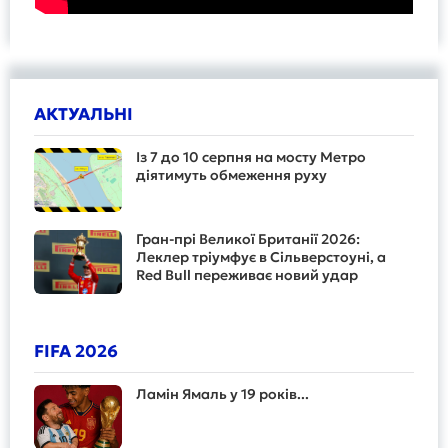
АКТУАЛЬНІ
Із 7 до 10 серпня на мосту Метро
діятимуть обмеження руху
Гран-прі Великої Британії 2026:
Леклер тріумфує в Сільверстоуні, а
Red Bull переживає новий удар
FIFA 2026
Ламін Ямаль у 19 років...