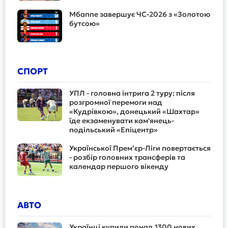
Мбаппе завершує ЧС-2026 з «Золотою
бутсою»
СПОРТ
УПЛ - головна інтрига 2 туру: після
розгромної перемоги над
«Кудрівкою», донецький «Шахтар»
їде екзаменувати кам'янець-
подільський «Епіцентр»
Української Прем’єр-Ліги повертається
- розбір головних трансферів та
календар першого вікенду
АВТО
Українці купили понад 1300 нових