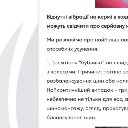
Відчутні вібрації на кермі в ж
можуть свідчити про серйозну 
Ми розповімо про найбільш по
способи їх усунення.
1. Тремтіння “бублика” на шви
з колесами. Причини: погано з
розбалансування шин або налип
Найкритичніший випадок – гриж
небезпечна не тільки для вас, а
шиномонтажу, огляд, прокатува
балансування шин.