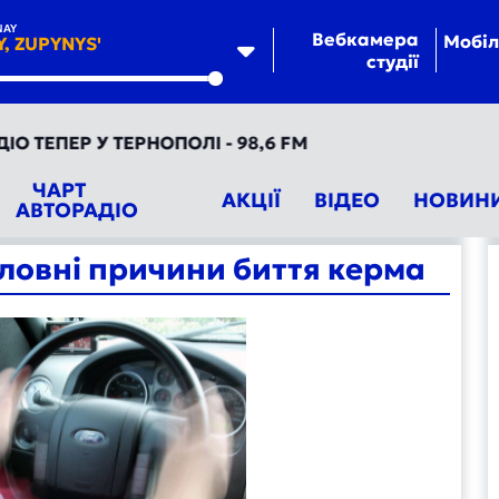
NAY
Вебкамера
Мобіл
Y, ZUPYNYS'
студії
te
ПЕР У ТЕРНОПОЛІ - 98,6 FM
ЧАРТ
АКЦІЇ
ВІДЕО
НОВИН
АВТОРАДІО
оловні причини биття керма