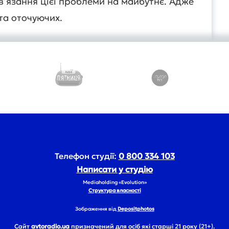
в’язання цієї проблеми на майбутнє. Адже
 та оточуючих.
Телефон студії:
0 800 334 103
Написати у студію
Mediaholding «Evolution»
Структура власності
Зображення від
Depositphotos
Сайт
avtoradio.ua
призначений для осіб які старші 21 року (21+).