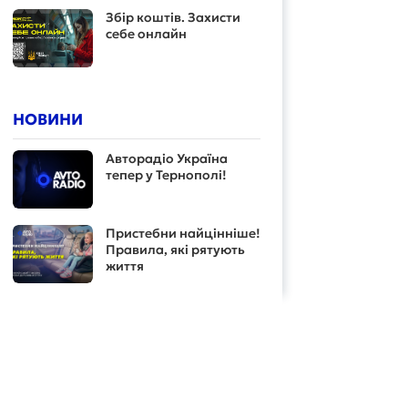
Збір коштів. Захисти
себе онлайн
НОВИНИ
Авторадіо Україна
тепер у Тернополі!
Пристебни найцінніше!
Правила, які рятують
життя