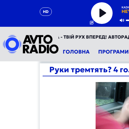
KAD
HE
HD
Play
Mu
ВТОРАДІО УКРАЇНА - ТВІЙ РУХ ВПЕРЕД! АВТОРАДІО ТЕ
ГОЛОВНА
ПРОГРАМИ
Руки тремтять? 4 г