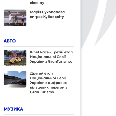
вікенду
Марія Сухопалова
виграє Кубок світу
АВТО
IPnet Race – Третій етап
Національної Серії
України з GranTurismo.
Другий етап
Національної Серії
України з цифрових
кільцевих перегонів
Gran Turismo
МУЗИКА