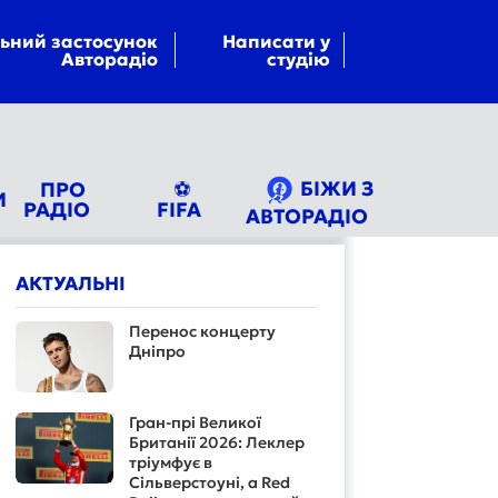
ьний застосунок
Написати у
Авторадіо
студію
БІЖИ З
ПРО
⚽
И
РАДІО
FIFA
АВТОРАДІО
АКТУАЛЬНІ
Перенос концерту
Дніпро
Гран-прі Великої
Британії 2026: Леклер
тріумфує в
Сільверстоуні, а Red