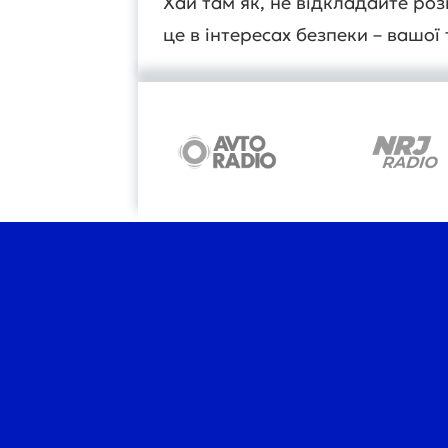
Хай там як, не відкладайте роз
це в інтересах безпеки – вашої