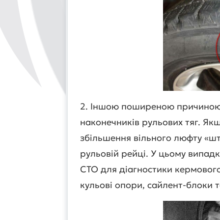
2. Іншою поширеною причиною 
наконечників рульових тяг. Якщ
збільшення вільного люфту «шт
рульовій рейці. У цьому випад
СТО для діагностики кермового
кульові опори, сайлент-блоки 