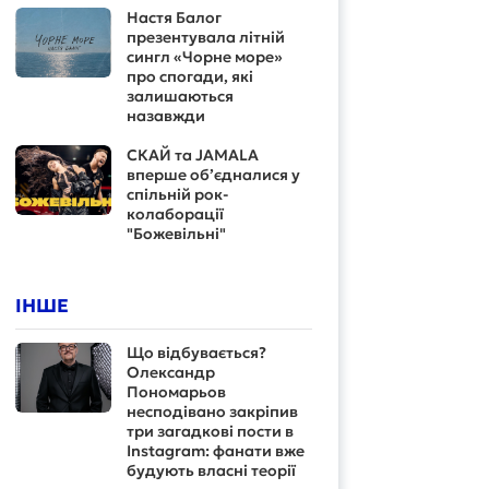
Настя Балог
презентувала літній
сингл «Чорне море»
про спогади, які
залишаються
назавжди
СКАЙ та JAMALA
вперше об’єдналися у
спільній рок-
колаборації
"Божевільні"
ІНШЕ
Що відбувається?
Олександр
Пономарьов
несподівано закріпив
три загадкові пости в
Instagram: фанати вже
будують власні теорії