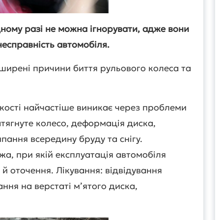
одному разі не можна ігнорувати, адже вони
несправність автомобіля.
ширені причини биття рульового колеса та
дкості найчастіше виникає через проблеми
атягнуте колесо, деформація диска,
ання всередину бруду та снігу.
а, при якій експлуатація автомобіля
 й оточення. Лікування: відвідування
ння на верстаті м’ятого диска,