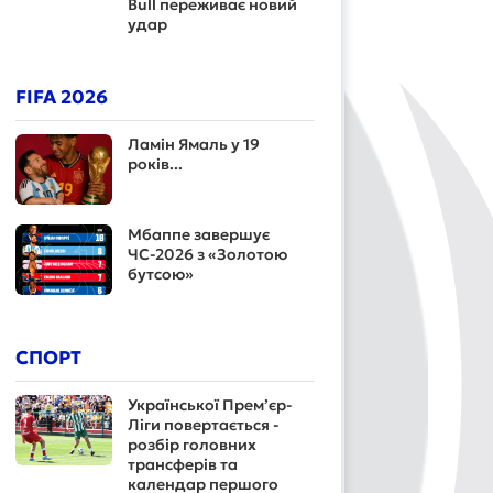
Bull переживає новий
удар
FIFA 2026
Ламін Ямаль у 19
років...
Мбаппе завершує
ЧС-2026 з «Золотою
бутсою»
СПОРТ
Української Прем’єр-
Ліги повертається -
розбір головних
трансферів та
календар першого