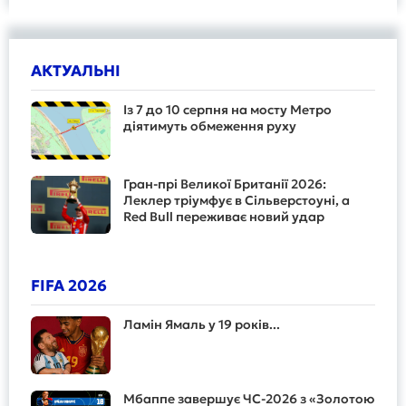
АКТУАЛЬНІ
Із 7 до 10 серпня на мосту Метро
діятимуть обмеження руху
Гран-прі Великої Британії 2026:
Леклер тріумфує в Сільверстоуні, а
Red Bull переживає новий удар
FIFA 2026
Ламін Ямаль у 19 років...
Мбаппе завершує ЧС-2026 з «Золотою