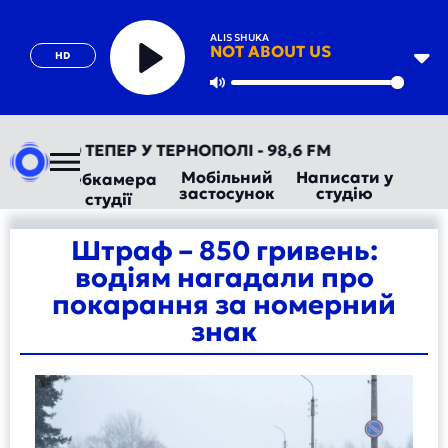
ALIS SHUKA
NOT ABOUT US
HD
Play
Mute
ОРАДІО ТЕПЕР У ТЕРНОПОЛІ - 98,6 FM
Мобільний
Написати у
Вебкамера
застосунок
студію
студії
Штраф – 850 гривень:
водіям нагадали про
покарання за номерний
знак