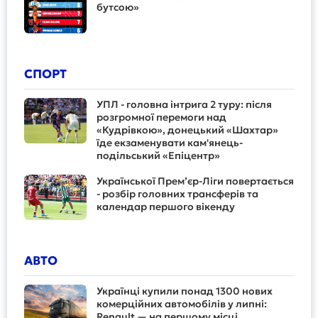
бутсою»
СПОРТ
УПЛ - головна інтрига 2 туру: після
розгромної перемоги над
«Кудрівкою», донецький «Шахтар»
їде екзаменувати кам'янець-
подільський «Епіцентр»
Української Прем’єр-Ліги повертається
- розбір головних трансферів та
календар першого вікенду
АВТО
Українці купили понад 1300 нових
комерційних автомобілів у липні:
Renault — на першому місці