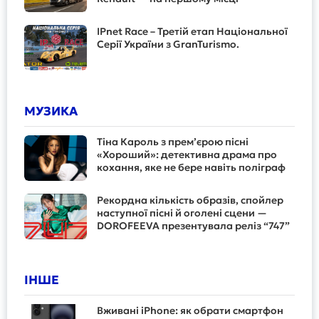
IPnet Race – Третій етап Національної
Серії України з GranTurismo.
МУЗИКА
Тіна Кароль з прем’єрою пісні
«Хороший»: детективна драма про
кохання, яке не бере навіть поліграф
Рекордна кількість образів, спойлер
наступної пісні й оголені сцени —
DOROFEEVA презентувала реліз “747”
ІНШЕ
Вживані iPhone: як обрати смартфон