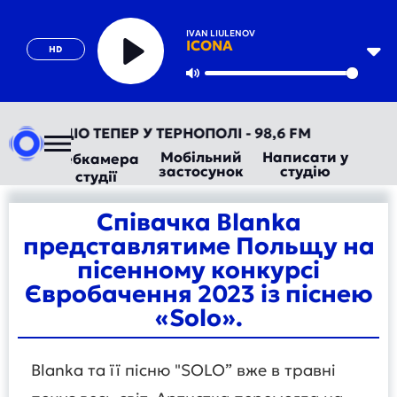
IVAN LIULENOV
ICONA
HD
Play
Mute
АВТОРАДІО ТЕПЕР У ТЕРНОПОЛІ - 98,6 FM
Мобільний
Написати у
Вебкамера
застосунок
студію
студії
Співачка Blanka
представлятиме Польщу на
пісенному конкурсі
Євробачення 2023 із піснею
«Solo».
Blanka та її пісню "SOLO” вже в травні