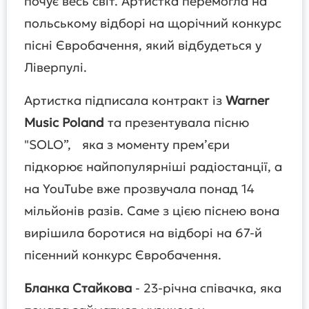
почує весь світ. Артистка перемогла на
польському відборі на щорічний конкурс
пісні Євробачення, який відбудеться у
Ліверпулі.
Артистка підписала контракт із
Warner
Music Poland
та презентувала пісню
"SOLO”, яка з моменту прем’єри
підкорює найпопулярніші радіостанції, а
на YouTube вже прозвучала понад 14
мільйонів разів. Саме з цією піснею вона
вирішила боротися на відборі на 67-й
пісенний конкурс Євробачення.
Бланка Стайкова
- 23-річна співачка, яка