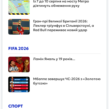
Із 7 до 10 серпня на мосту Метро
діятимуть обмеження руху
Гран-прі Великої Британії 2026:
Леклер тріумфує в Сільверстоуні, а
Red Bull переживає новий удар
FIFA 2026
Ламін Ямаль у 19 років...
Мбаппе завершує ЧС-2026 з «Золотою
бутсою»
СПОРТ