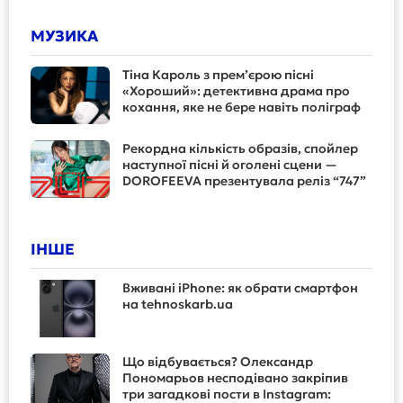
МУЗИКА
Тіна Кароль з прем’єрою пісні
«Хороший»: детективна драма про
кохання, яке не бере навіть поліграф
Рекордна кількість образів, спойлер
наступної пісні й оголені сцени —
DOROFEEVA презентувала реліз “747”
ІНШЕ
Вживані iPhone: як обрати смартфон
на tehnoskarb.ua
Що відбувається? Олександр
Пономарьов несподівано закріпив
три загадкові пости в Instagram: