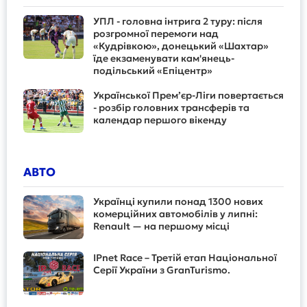
УПЛ - головна інтрига 2 туру: після
розгромної перемоги над
«Кудрівкою», донецький «Шахтар»
їде екзаменувати кам'янець-
подільський «Епіцентр»
Української Прем’єр-Ліги повертається
- розбір головних трансферів та
календар першого вікенду
АВТО
Українці купили понад 1300 нових
комерційних автомобілів у липні:
Renault — на першому місці
IPnet Race – Третій етап Національної
Серії України з GranTurismo.