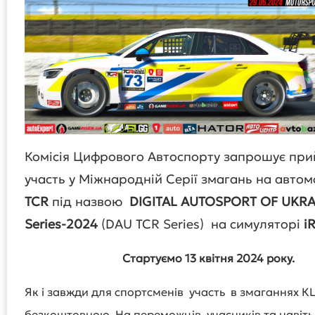
Комісія Цифрового Автоспорту запрошує при
участь у Міжнародній Серії змагань на автом
TCR
під назвою
DIGITAL
AUTOSPORT
OF
UKRA
Series
-2024
(DAU TCR Series) на симуляторі
i
Стартуємо 13 квітня 2024 року.
Як і завжди для спортсменів участь в змаганнях 
безкоштовною. На переможців, учасників та навіть