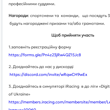
професійними суддями.
Нагороди
: спортсмени та команди, що посядуть 3-
будуть нагороджені призами та/або грамотами.
Щоб прийняти участь
1.заповніть реєстраційну форму
https://forms.gle/Pn4z23jRw4QZ15Jc8
2. Доєднайтесь до нас у дискорді
https://discord.com/invite/wRqwCH9wEx
3. Доєднайтесь в симуляторі iRacing в до ліги «Digi
of Ukraine»
https://members.iracing.com/membersite/member/L
league=10060