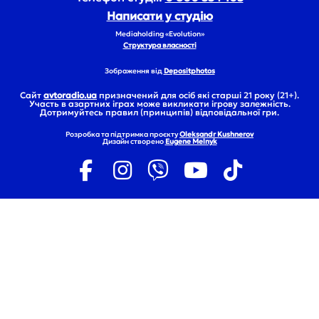
Написати у студію
Mediaholding «Evolution»
Структура власності
Зображення від
Depositphotos
Сайт
avtoradio.ua
призначений для осіб які старші 21 року (21+).
Участь в азартних іграх може викликати ігрову залежність.
Дотримуйтесь правил (принципів) відповідальної гри.
Розробка та підтримка проєкту
Oleksandr Kushnerov
Дизайн створено
Eugene Melnyk