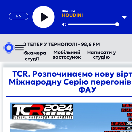
DUA LIPA
HOUDINI
HD
Play
Mute
ОРАДІО ТЕПЕР У ТЕРНОПОЛІ - 98,6 FM
Мобільний
Написати у
Вебкамера
застосунок
студію
студії
TCR. Розпочинаємо нову вір
Міжнародну Серію перегонів
ФАУ