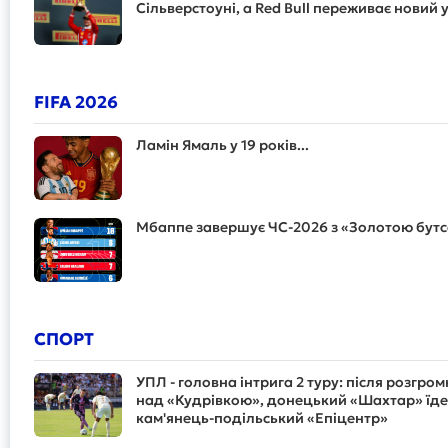
Сільверстоуні, а Red Bull переживає новий 
FIFA 2026
Ламін Ямаль у 19 років...
Мбаппе завершує ЧС-2026 з «Золотою бут
СПОРТ
УПЛ - головна інтрига 2 туру: після розгро
над «Кудрівкою», донецький «Шахтар» їде
кам'янець-подільський «Епіцентр»