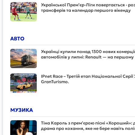
Української Прем’єр-Ліги повертається - ро
трансферів та календар першого вікенду
АВТО
Українці купили понад 1300 нових комерц
автомобілів у липні: Renault — на першому 
IPnet Race – Третій етап Національної Серії 
GranTurismo.
МУЗИКА
Тіна Кароль з прем’єрою пісні «Хороший»:
драма про кохання, яке не бере навіть пол