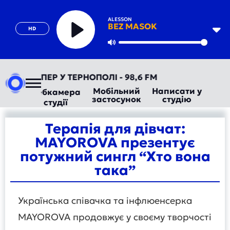
ALESSON
BEZ MASOK
HD
Play
Mute
ДІО ТЕПЕР У ТЕРНОПОЛІ - 98,6 FM
Мобільний
Написати у
Вебкамера
застосунок
студію
студії
Терапія для дівчат:
MAYOROVA презентує
потужний сингл “Хто вона
така”
Українська співачка та інфлюенсерка
MAYOROVA продовжує у своєму творчості