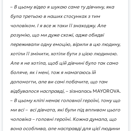
–
В цьому відео я шукаю саме ту дівчину, яка
була третьою в наших стосунках з тим
чоловіком. І я все ж таки її знаходжу. Але
розумію, що ми дуже схожі, адже обидві
переживали одну емоцію, вірили в цю людину,
хотіли її змінити, хотіли бути з цією людиною.
Але я не хотіла, щоб цій дівчині було так само
боляче, як і мені, тож я намагаюсь їй
допомогти, але ви самі побачите, що там
відбувалося насправді,
– зізналась MAYOROVA.
–
В цьому кліпі немає головної героїні, тому що
ми всі – всі дівчата, які були під впливом цього
чоловіка – головні героїні. Кожна думала, що
вона особлива, але насправді для цієї людини