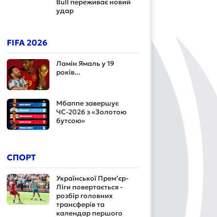
Bull переживає новий
удар
FIFA 2026
Ламін Ямаль у 19
років...
Мбаппе завершує
ЧС-2026 з «Золотою
бутсою»
СПОРТ
Української Прем’єр-
Ліги повертається -
розбір головних
трансферів та
календар першого