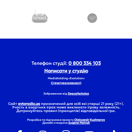
Телефон студії:
0 800 334 103
Написати у студію
Mediaholding «Evolution»
Структура власності
Зображення від
Depositphotos
Сайт
avtoradio.ua
призначений для осіб які старші 21 року (21+).
Участь в азартних іграх може викликати ігрову залежність.
Дотримуйтесь правил (принципів) відповідальної гри.
Розробка та підтримка проєкту
Oleksandr Kushnerov
Дизайн створено
Eugene Melnyk