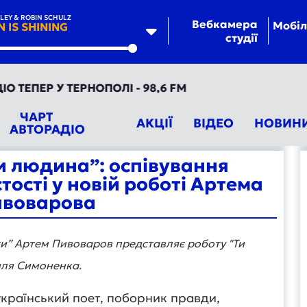
EY & ROBIN SCHULZ
Вебкамера
Мобіл
N IS SHINING
студії
te
ЕПЕР У ТЕРНОПОЛІ - 98,6 FM
ЧАРТ
АКЦІЇ
ВІДЕО
НОВИН
АВТОРАДІО
и людина”: оспівування
тості у новій роботі Артема
воварова
оти” Артем Пивоваров представляє роботу "Ти
иля Симоненка.
країнський поет, поборник правди,