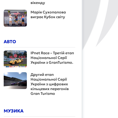
вікенду
Марія Сухопалова
виграє Кубок світу
АВТО
IPnet Race – Третій етап
Національної Серії
України з GranTurismo.
Другий етап
Національної Серії
України з цифрових
кільцевих перегонів
Gran Turismo
МУЗИКА