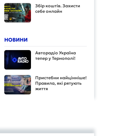
Збір коштів. Захисти
себе онлайн
НОВИНИ
Авторадіо Україна
тепер у Тернополі!
Пристебни найцінніше!
Правила, які рятують
життя