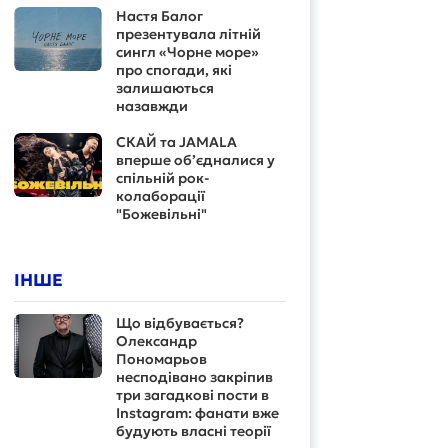
Настя Балог
презентувала літній
сингл «Чорне море»
про спогади, які
залишаються
назавжди
СКАЙ та JAMALA
вперше об’єдналися у
спільній рок-
колаборації
"Божевільні"
ІНШЕ
Що відбувається?
Олександр
Пономарьов
несподівано закріпив
три загадкові пости в
Instagram: фанати вже
будують власні теорії