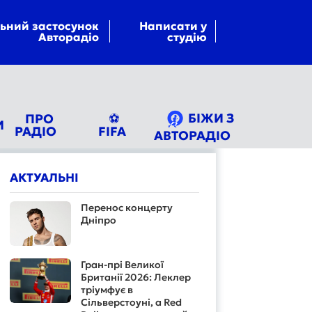
ьний застосунок
Написати у
Авторадіо
студію
БІЖИ З
ПРО
⚽
И
РАДІО
FIFA
АВТОРАДІО
АКТУАЛЬНІ
Перенос концерту
Дніпро
Гран-прі Великої
Британії 2026: Леклер
тріумфує в
Сільверстоуні, а Red