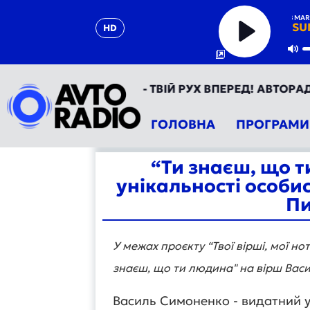
BOB MARL
SU
HD
Play
Mu
АВТОРАДІО УКРАЇНА - ТВІЙ РУХ ВПЕРЕД! АВТОРАДІО Т
ГОЛОВНА
ПРОГРАМИ
“Ти знаєш, що т
унікальності особис
Пи
У межах проєкту “Твої вірші, мої н
знаєш, що ти людина" на вірш Вас
Василь Симоненко - видатний у