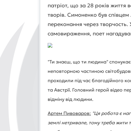
патріот, що за 28 років життя 
творів. Симоненко був співцем 
переконання через творчость. 
самовираження, поет нагадував
"Ти знаєш, що ти людина" спонукає
неповторною частиною світобудови.
проходили під час благодійного ко
та Австрії. Головний герой відео п
відміну від людини.
Артем Пивоваров:
"Ця робота є на
землі нетривале, тому треба жити т