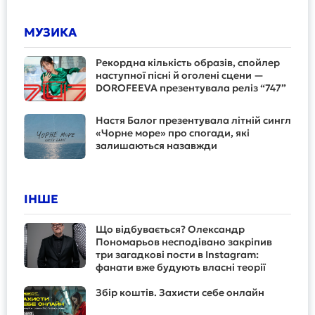
МУЗИКА
Рекордна кількість образів, спойлер
наступної пісні й оголені сцени —
DOROFEEVA презентувала реліз “747”
Настя Балог презентувала літній сингл
«Чорне море» про спогади, які
залишаються назавжди
ІНШЕ
Що відбувається? Олександр
Пономарьов несподівано закріпив
три загадкові пости в Instagram:
фанати вже будують власні теорії
Збір коштів. Захисти себе онлайн