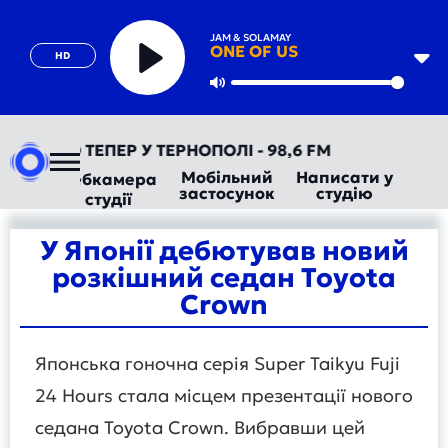
JAM & SOLAMAY
ONE OF US
HD
Play
Mute
РАДІО ТЕПЕР У ТЕРНОПОЛІ - 98,6 FM
Мобільний
Написати у
Вебкамера
застосунок
студію
студії
У Японії дебютував новий
розкішний седан Toyota
Crown
Японська гоночна серія Super Taikyu Fuji
24 Hours стала місцем презентації нового
седана Toyota Crown. Вибравши цей