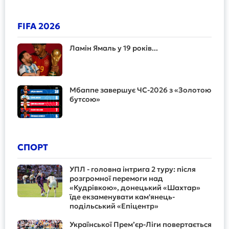
FIFA 2026
Ламін Ямаль у 19 років...
Мбаппе завершує ЧС-2026 з «Золотою
бутсою»
СПОРТ
УПЛ - головна інтрига 2 туру: після
розгромної перемоги над
«Кудрівкою», донецький «Шахтар»
їде екзаменувати кам'янець-
подільський «Епіцентр»
Української Прем’єр-Ліги повертається