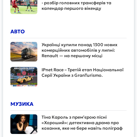
- розбір головних трансферів та
календар першого вікенду
АВТО
Українці купили понад 1300 нових
комерційних автомобілів у липні:
Renault — на першому місці
IPnet Race – Третій етап Національної
Серії України з GranTurismo.
МУЗИКА
Тіна Кароль з прем’єрою пісні
«Хороший»: детективна драма про
кохання, яке не бере навіть поліграф