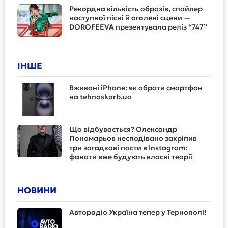
Рекордна кількість образів, спойлер
наступної пісні й оголені сцени —
DOROFEEVA презентувала реліз “747”
ІНШЕ
Вживані iPhone: як обрати смартфон
на tehnoskarb.ua
Що відбувається? Олександр
Пономарьов несподівано закріпив
три загадкові пости в Instagram:
фанати вже будують власні теорії
НОВИНИ
Авторадіо Україна тепер у Тернополі!