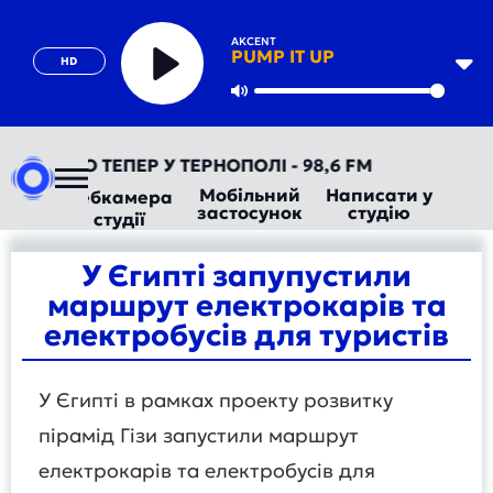
AKCENT
PUMP IT UP
HD
Play
Mute
ВТОРАДІО ТЕПЕР У ТЕРНОПОЛІ - 98,6 FM
Мобільний
Написати у
Вебкамера
застосунок
студію
студії
У Єгипті запупустили
маршрут електрокарів та
електробусів для туристів
У Єгипті в рамках проекту розвитку
пірамід Гізи запустили маршрут
електрокарів та електробусів для