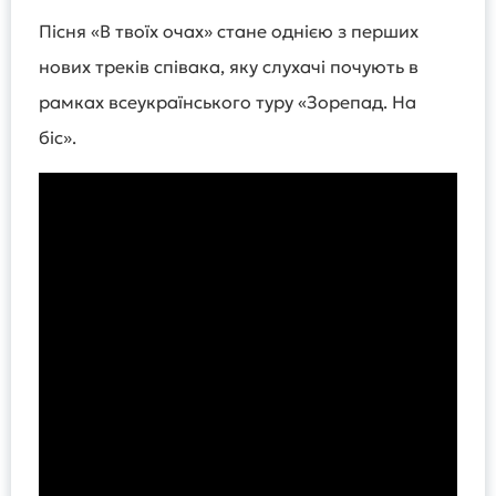
Пісня «В твоїх очах» стане однією з перших
нових треків співака, яку слухачі почують в
рамках всеукраїнського туру «Зорепад. На
біс».