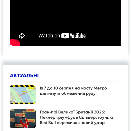
АКТУАЛЬНІ
Із 7 до 10 серпня на мосту Метро
діятимуть обмеження руху
Гран-прі Великої Британії 2026:
Леклер тріумфує в Сільверстоуні, а
Red Bull переживає новий удар