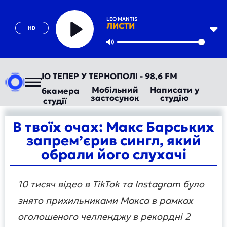
LEO MANTIS
ЛИСТИ
HD
Play
Mute
ВТОРАДІО ТЕПЕР У ТЕРНОПОЛІ - 98,6 FM
Мобільний
Написати у
Вебкамера
застосунок
студію
студії
В твоїх очах: Макс Барських
запрем’єрив сингл, який
обрали його слухачі
10 тисяч відео в TikTok та Instagram було
знято прихильниками Макса в рамках
оголошеного челленджу в рекордні 2