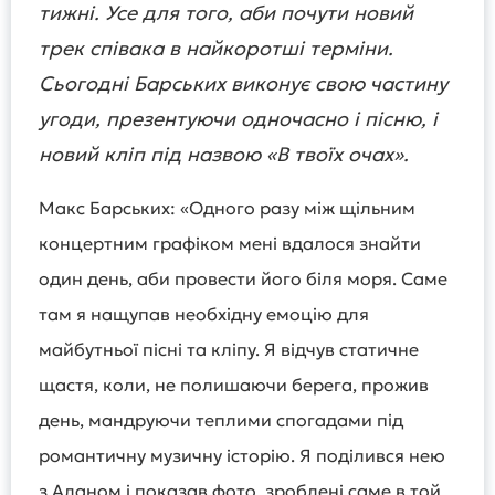
тижні. Усе для того, аби почути новий
трек співака в найкоротші терміни.
Сьогодні Барських виконує свою частину
угоди, презентуючи одночасно і пісню, і
новий кліп під назвою «В твоїх очах».
Макс Барських: «Одного разу між щільним
концертним графіком мені вдалося знайти
один день, аби провести його біля моря. Саме
там я нащупав необхідну емоцію для
майбутньої пісні та кліпу. Я відчув статичне
щастя, коли, не полишаючи берега, прожив
день, мандруючи теплими спогадами під
романтичну музичну історію. Я поділився нею
з Аланом і показав фото, зроблені саме в той