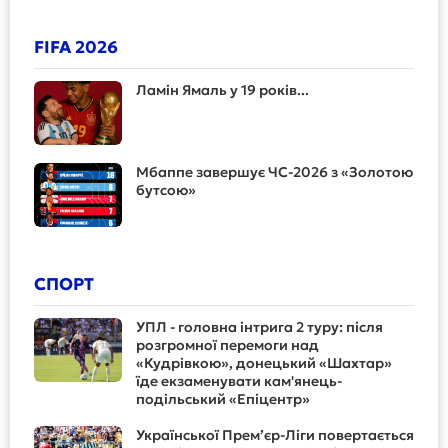
FIFA 2026
Ламін Ямаль у 19 років...
Мбаппе завершує ЧС-2026 з «Золотою
бутсою»
СПОРТ
УПЛ - головна інтрига 2 туру: після
розгромної перемоги над
«Кудрівкою», донецький «Шахтар»
їде екзаменувати кам'янець-
подільський «Епіцентр»
Української Прем’єр-Ліги повертається