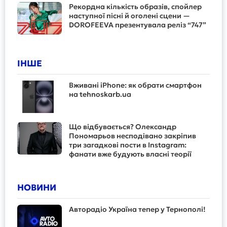
Рекордна кількість образів, спойлер
наступної пісні й оголені сцени —
DOROFEEVA презентувала реліз “747”
ІНШЕ
Вживані iPhone: як обрати смартфон
на tehnoskarb.ua
Що відбувається? Олександр
Пономарьов несподівано закріпив
три загадкові пости в Instagram:
фанати вже будують власні теорії
НОВИНИ
Авторадіо Україна тепер у Тернополі!