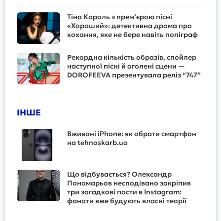
Тіна Кароль з прем’єрою пісні
«Хороший»: детективна драма про
кохання, яке не бере навіть поліграф
Рекордна кількість образів, спойлер
наступної пісні й оголені сцени —
DOROFEEVA презентувала реліз “747”
ІНШЕ
Вживані iPhone: як обрати смартфон
на tehnoskarb.ua
Що відбувається? Олександр
Пономарьов несподівано закріпив
три загадкові пости в Instagram:
фанати вже будують власні теорії