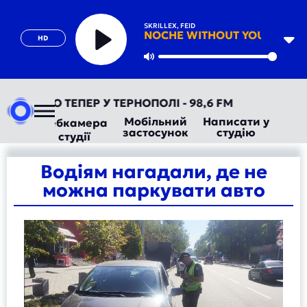
SKRILLEX, FEID
NOCHE WITHOUT YOU
HD
Play
Mute
ТОРАДІО ТЕПЕР У ТЕРНОПОЛІ - 98,6 FM
Мобільний
Написати у
Вебкамера
застосунок
студію
студії
Водіям нагадали, де не
можна паркувати авто