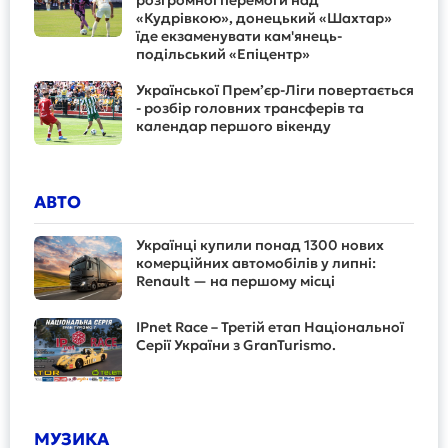
розгромної перемоги над
«Кудрівкою», донецький «Шахтар»
їде екзаменувати кам'янець-
подільський «Епіцентр»
Української Прем’єр-Ліги повертається
- розбір головних трансферів та
календар першого вікенду
АВТО
Українці купили понад 1300 нових
комерційних автомобілів у липні:
Renault — на першому місці
IPnet Race – Третій етап Національної
Серії України з GranTurismo.
МУЗИКА