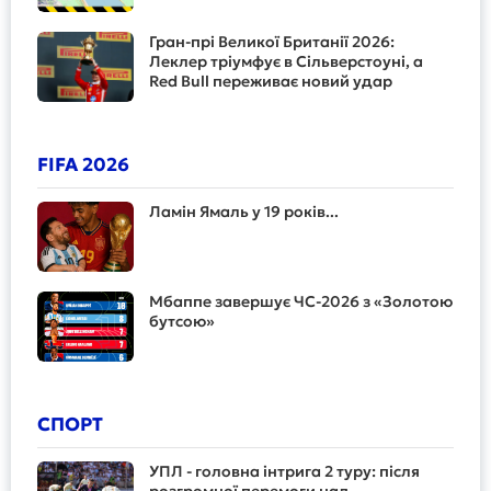
Гран-прі Великої Британії 2026:
Леклер тріумфує в Сільверстоуні, а
Red Bull переживає новий удар
FIFA 2026
Ламін Ямаль у 19 років...
Мбаппе завершує ЧС-2026 з «Золотою
бутсою»
СПОРТ
УПЛ - головна інтрига 2 туру: після