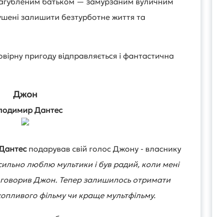
о загубленим батьком — замурзаним вуличним
мушені залишити безтурботне життя та
вірну пригоду відправляється і фантастична
Джон
лодимир Дантес
Дантес
подарував свій голос Джону - власнику
сильно люблю мультики і був радий, коли мені
 говорив Джон. Тепер залишилось отримати
ахопливого фільму чи краще мультфільму.