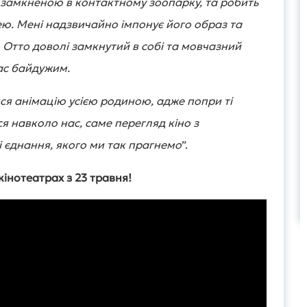
 замкненою в контактному зоопарку, та робить
нею. Мені надзвичайно імпонує його образ та
що Отто доволі замкнутий в собі та мовчазний
вас байдужим.
ся анімацію усією родиною, адже попри ті
ся навколо нас, саме перегляд кіно з
і єднання, якого ми так прагнемо
”.
кінотеатрах з 23 травня!