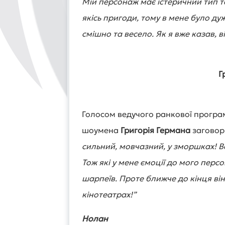
Мій персонаж має істеричний тип 
якісь пригоди, тому в мене було ду
смішно та весело. Як я вже казав, в
Г
Голосом ведучого ранкової програм
шоумена
Григорія Германа
заговор
сильний, мовчазний, у зморшках! В
Тож які у мене ємоції до мого перс
шарпеїв. Проте ближче до кінця він
кінотеатрах!”
Нолан