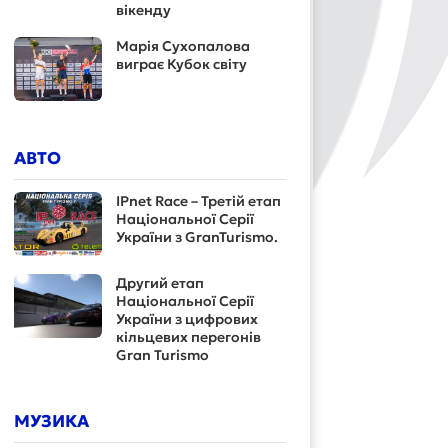
вікенду
Марія Сухопалова
виграє Кубок світу
АВТО
IPnet Race – Третій етап
Національної Серії
України з GranTurismo.
Другий етап
Національної Серії
України з цифрових
кільцевих перегонів
Gran Turismo
МУЗИКА