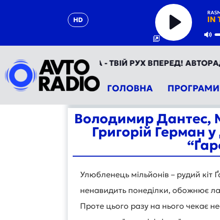
RAS
IN
HD
Play
Mu
АВТОРАДІО УКРАЇНА - ТВІЙ РУХ ВПЕРЕД! АВТОРАДІО Т
ГОЛОВНА
ПРОГРАМИ
Володимир Дантес, 
Григорій Герман у
“Ґар
Улюбленець мільйонів – рудий кіт Ґ
ненавидить понеділки, обожнює лаз
Проте цього разу на нього чекає н