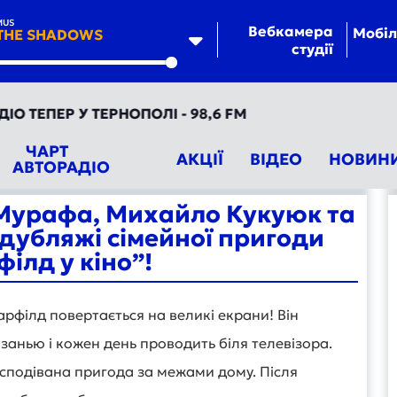
MUS
Вебкамера
Мобіл
 THE SHADOWS
студії
te
ЕПЕР У ТЕРНОПОЛІ - 98,6 FM
ЧАРТ
АКЦІЇ
ВІДЕО
НОВИН
АВТОРАДІО
Мурафа, Михайло Кукуюк та
 дубляжі сімейної пригоди
філд у кіно”!
арфілд повертається на великі екрани! Він
анью і кожен день проводить біля телевізора.
есподівана пригода за межами дому. Після