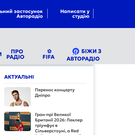
ьний застосунок
Написати у
Авторадіо
студію
БІЖИ З
ПРО
⚽
И
РАДІО
FIFA
АВТОРАДІО
АКТУАЛЬНІ
Перенос концерту
Дніпро
Гран-прі Великої
Британії 2026: Леклер
тріумфує в
Сільверстоуні, а Red