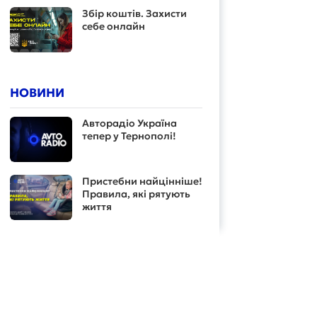
Збір коштів. Захисти
себе онлайн
НОВИНИ
Авторадіо Україна
тепер у Тернополі!
Пристебни найцінніше!
Правила, які рятують
життя