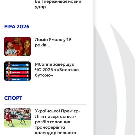
Bull переживає новий
удар
FIFA 2026
Ламін Ямаль у 19
років...
Мбаппе завершує
ЧС-2026 з «Золотою
бутсою»
СПОРТ
Української Прем’єр-
Ліги повертається -
розбір головних
трансферів та
календар першого