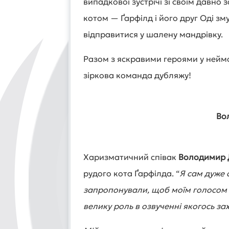
випадкової зустрічі зі своїм давн
котом — Ґарфілд і його друг Оді з
відправитися у шалену мандрівку.
Разом з яскравими героями у неймо
зіркова команда дубляжу!
Во
Харизматичний співак
Володимир 
рудого кота Ґарфілда. “
Я сам дуже 
запропонували, щоб моїм голосом
велику роль в озвученні якогось з