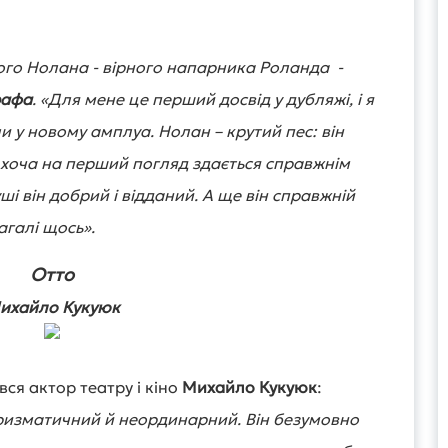
ого Нолана - вірного напарника Роланда -
афа
.
«Для мене це перший досвід у дубляжі, і я
и у новому амплуа. Нолан – крутий пес: він
і хоча на перший погляд здається справжнім
ші він добрий і відданий. А ще він справжній
загалі щось
».
Отто
ихайло Кукуюк
ся актор театру і кіно
Михайло Кукуюк
:
аризматичний й неординарний. Він безумовно