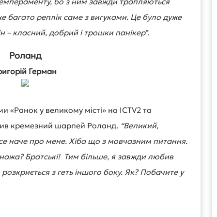
темпераменту, бо з ним завжди трапляються
же багато реплік саме з вигуками. Це було дуже
ін – класний, добрий і трошки панікер
”.
Роланд
ригорій Герман
и «Ранок у великому місті» на ICTV2 та
ив кремезний шарпей Роланд.
“Великий,
се наче про мене. Хіба що з мовчазним питання.
онажа? Братські! Тим більше, я завжди любив
 розкриється з геть іншого боку. Як? Побачите у