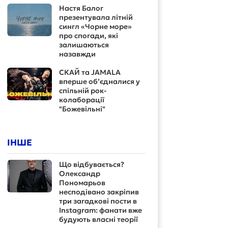
Настя Балог
презентувала літній
сингл «Чорне море»
про спогади, які
залишаються
назавжди
СКАЙ та JAMALA
вперше об’єдналися у
спільній рок-
колаборації
"Божевільні"
ІНШЕ
Що відбувається?
Олександр
Пономарьов
несподівано закріпив
три загадкові пости в
Instagram: фанати вже
будують власні теорії