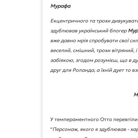
Мурафа
Екцентричного та трохи дивукуват
здублював український блогер
Мур
вже давно мрія спробувати свої сил
веселий, смішний, трохи вітряний, 
забіякою, згодом розумієш, що в ду
друг для Роланда, а їхній дует то в
М
У темпераментного Отто перевтілив
“
Персонаж, якого я здублював - х