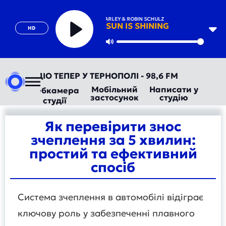
BOB MARLEY & ROBIN SCHULZ
SUN IS SHINING
HD
Play
Mute
АВТОРАДІО ТЕПЕР У ТЕРНОПОЛІ - 98,6 FM
Мобільний
Написати у
Вебкамера
застосунок
студію
студії
Як перевірити знос
зчеплення за 5 хвилин:
простий та ефективний
спосіб
Система зчеплення в автомобілі відіграє
ключову роль у забезпеченні плавного