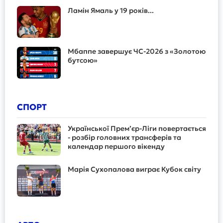
Ламін Ямаль у 19 років...
Мбаппе завершує ЧС-2026 з «Золотою
бутсою»
СПОРТ
Української Прем’єр-Ліги повертається
- розбір головних трансферів та
календар першого вікенду
Марія Сухопалова виграє Кубок світу