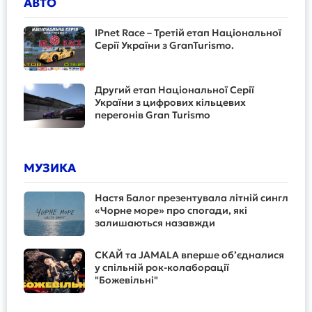
АВТО
IPnet Race – Третій етап Національної
Серії України з GranTurismo.
Другий етап Національної Серії
України з цифрових кільцевих
перегонів Gran Turismo
МУЗИКА
Настя Балог презентувала літній сингл
«Чорне море» про спогади, які
залишаються назавжди
СКАЙ та JAMALA вперше об’єдналися
у спільній рок-колаборації
"Божевільні"