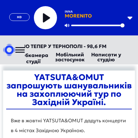
INNA
MORENITO
HD
Play
Mute
ВТОРАДІО ТЕПЕР У ТЕРНОПОЛІ - 98,6 FM
Мобільний
Написати у
Вебкамера
застосунок
студію
студії
YATSUTA&OMUT
запрошують шанувальників
на захоплюючий тур по
Західній Україні.
Вже в жовтні YATSUTA&OMUT дадуть концерти
в 4 містах Західною Україною.