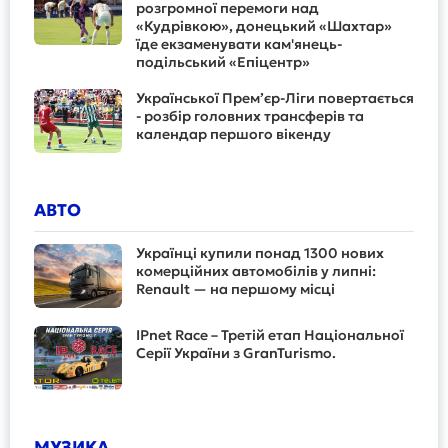
розгромної перемоги над
«Кудрівкою», донецький «Шахтар»
їде екзаменувати кам'янець-
подільський «Епіцентр»
Української Прем’єр-Ліги повертається
- розбір головних трансферів та
календар першого вікенду
АВТО
Українці купили понад 1300 нових
комерційних автомобілів у липні:
Renault — на першому місці
IPnet Race – Третій етап Національної
Серії України з GranTurismo.
МУЗИКА