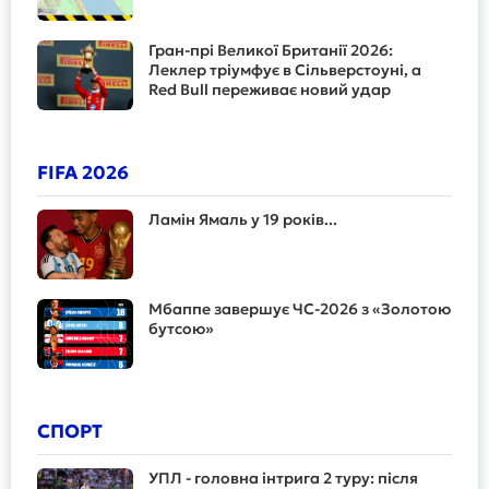
Гран-прі Великої Британії 2026:
Леклер тріумфує в Сільверстоуні, а
Red Bull переживає новий удар
FIFA 2026
Ламін Ямаль у 19 років...
Мбаппе завершує ЧС-2026 з «Золотою
бутсою»
СПОРТ
УПЛ - головна інтрига 2 туру: після