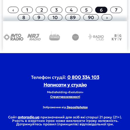
‹
1
2
3
4
5
6
7
8
9
10
89
90
›
Телефон студії:
0 800 334 103
Написати у студію
Mediaholding «Evolution»
Структура власності
Зображення від
Depositphotos
Сайт
avtoradio.ua
призначений для осіб які старші 21 року (21+).
Участь в азартних іграх може викликати ігрову залежність.
Дотримуйтесь правил (принципів) відповідальної гри.