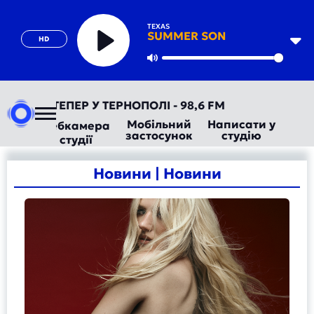
TEXAS
SUMMER SON
HD
Play
Mute
О ТЕПЕР У ТЕРНОПОЛІ - 98,6 FM
Мобільний
Написати у
Вебкамера
застосунок
студію
студії
Новини | Новини