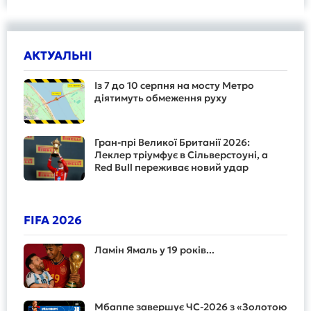
АКТУАЛЬНІ
Із 7 до 10 серпня на мосту Метро
діятимуть обмеження руху
Гран-прі Великої Британії 2026:
Леклер тріумфує в Сільверстоуні, а
Red Bull переживає новий удар
FIFA 2026
Ламін Ямаль у 19 років...
Мбаппе завершує ЧС-2026 з «Золотою