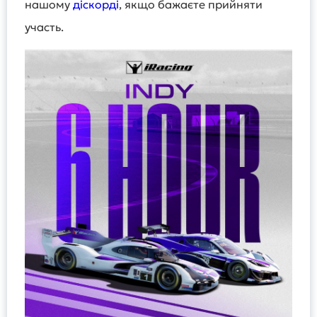
нашому
діскорді
, якщо бажаєте прийняти
участь.