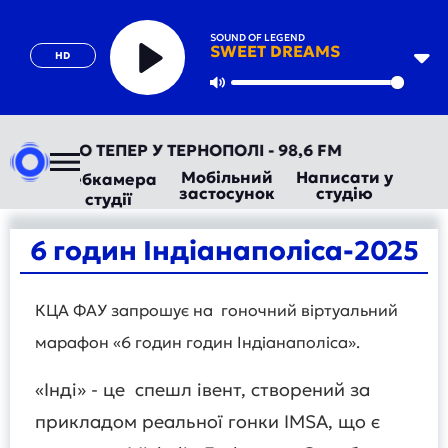
SOUND OF LEGEND
SWEET DREAMS
HD
Play
Mute
ТОРАДІО ТЕПЕР У ТЕРНОПОЛІ - 98,6 FM
Мобільний
Написати у
Вебкамера
застосунок
студію
студії
6 годин Індіанаполіса-2025
КЦА ФАУ запрошує на гоночний віртуальний
марафон «6 годин годин Індіанаполіса».
«Інді» - це спешл івент, створений за
прикладом реальної гонки IMSA, що є