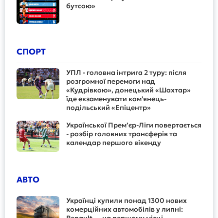
бутсою»
СПОРТ
УПЛ - головна інтрига 2 туру: після
розгромної перемоги над
«Кудрівкою», донецький «Шахтар»
їде екзаменувати кам'янець-
подільський «Епіцентр»
Української Прем’єр-Ліги повертається
- розбір головних трансферів та
календар першого вікенду
АВТО
Українці купили понад 1300 нових
комерційних автомобілів у липні: