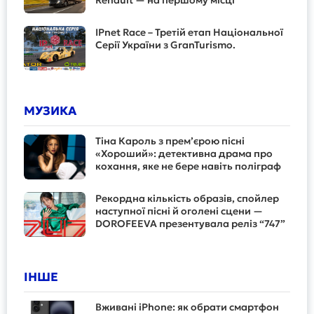
Renault — на першому місці
IPnet Race – Третій етап Національної
Серії України з GranTurismo.
МУЗИКА
Тіна Кароль з прем’єрою пісні
«Хороший»: детективна драма про
кохання, яке не бере навіть поліграф
Рекордна кількість образів, спойлер
наступної пісні й оголені сцени —
DOROFEEVA презентувала реліз “747”
ІНШЕ
Вживані iPhone: як обрати смартфон