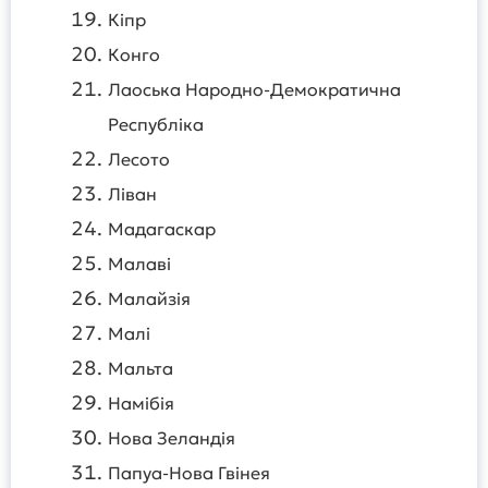
Кіпр
Конго
Лаоська Народно-Демократична
Республіка
Лесото
Ліван
Мадагаскар
Малаві
Малайзія
Малі
Мальта
Намібія
Нова Зеландія
Папуа-Нова Гвінея