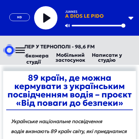
JUANES
A DIOS LE PIDO
HD
Play
Mute
ІО ТЕПЕР У ТЕРНОПОЛІ - 98,6 FM
Мобільний
Написати у
Вебкамера
застосунок
студію
студії
89 країн, де можна
кермувати з українським
посвідченням водія – проєкт
«Від поваги до безпеки»
Українське національне посвідчення
водія
визнають
89 країн
світу, які приєдналися