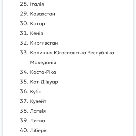
Італія
Казахстан
Катар
Кенія
Киргизстан
Колишня Югославська Республіка
Македонія
Коста-Ріка
Кот-Д’івуар
Куба
Кувейт
Латвія
Литва
Ліберія