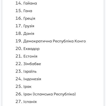
Гайана
Гана
Греція
Грузія
Данія
Демократична Республіка Конго
Еквадор
Естонія
Зімбабве
Ізраїль
Індонезія
Ірак
Іран (Ісламська Республіка)
Іспанія