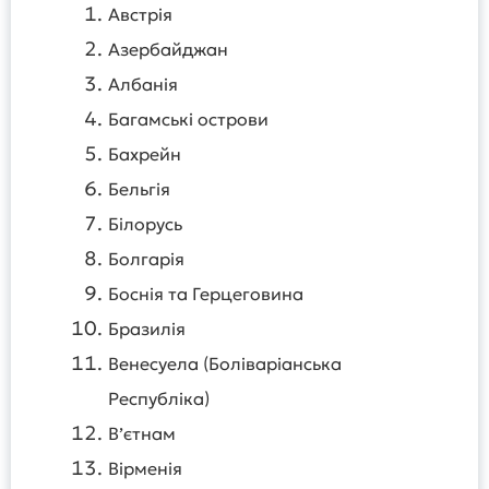
Австрія
Азербайджан
Албанія
Багамські острови
Бахрейн
Бельгія
Білорусь
Болгарія
Боснія та Герцеговина
Бразилія
Венесуела (Боліваріанська
Республіка)
В’єтнам
Вірменія