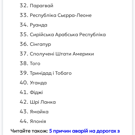
Парагвай
Республіка Сьєрра-Леоне
Руанда
Сирійська Арабська Республіка
Сінгапур
Сполучені Штати Америки
Того
Тринідад і Тобаго
Уганда
Фіджі
Шрі Ланка
Ямайка
Японія
Читайте також:
5 причин аварій на дорогах з