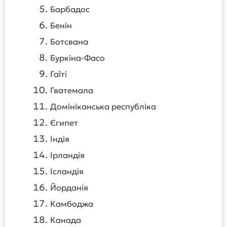
Барбадос
Бенін
Ботсвана
Буркіна-Фасо
Гаїті
Гватемала
Домініканська республіка
Єгипет
Індія
Ірландія
Ісландія
Йорданія
Камбоджа
Канада