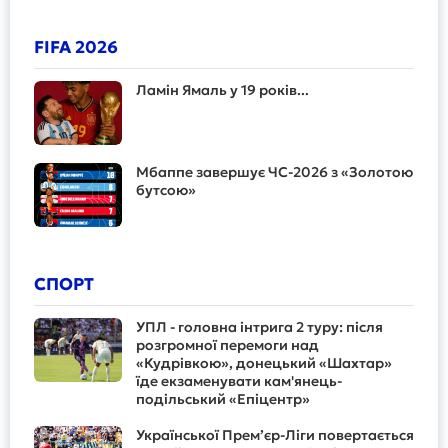
FIFA 2026
Ламін Ямаль у 19 років...
Мбаппе завершує ЧС-2026 з «Золотою
бутсою»
СПОРТ
УПЛ - головна інтрига 2 туру: після
розгромної перемоги над
«Кудрівкою», донецький «Шахтар»
їде екзаменувати кам'янець-
подільський «Епіцентр»
Української Прем’єр-Ліги повертається