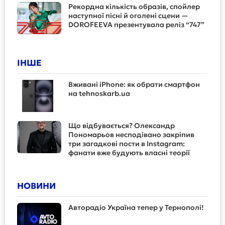
Рекордна кількість образів, спойлер
наступної пісні й оголені сцени —
DOROFEEVA презентувала реліз “747”
ІНШЕ
Вживані iPhone: як обрати смартфон
на tehnoskarb.ua
Що відбувається? Олександр
Пономарьов несподівано закріпив
три загадкові пости в Instagram:
фанати вже будують власні теорії
НОВИНИ
Авторадіо Україна тепер у Тернополі!