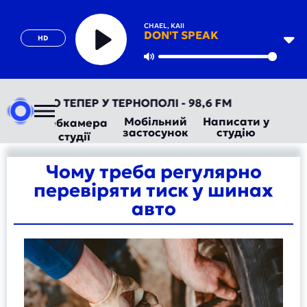
CHAEL, KAII
DON'T SPEAK
HD
Play
Mute
ТОРАДІО ТЕПЕР У ТЕРНОПОЛІ - 98,6 FM
Мобільний
Написати у
Вебкамера
застосунок
студію
студії
Чому треба регулярно
перевіряти тиск у шинах
авто