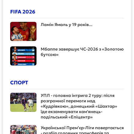
FIFA 2026
Ламін Ямаль у 19 років...
Мбаппе завершує ЧС-2026 з «Золотою
бутсою»
СПОРТ
УПЛ - головна інтрига 2 туру: після
розгромної перемоги над
«Кудрівкою», донецький «Шахтар»
їде екзаменувати кам'янець-
подільський «Епіцентр»
Української Прем’єр-Ліги повертається
- розбір головних трансферів та