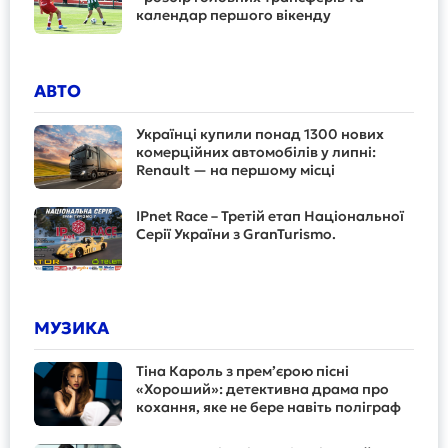
календар першого вікенду
АВТО
Українці купили понад 1300 нових
комерційних автомобілів у липні:
Renault — на першому місці
IPnet Race – Третій етап Національної
Серії України з GranTurismo.
МУЗИКА
Тіна Кароль з прем’єрою пісні
«Хороший»: детективна драма про
кохання, яке не бере навіть поліграф