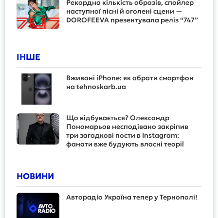
Рекордна кількість образів, спойлер
наступної пісні й оголені сцени —
DOROFEEVA презентувала реліз “747”
ІНШЕ
Вживані iPhone: як обрати смартфон
на tehnoskarb.ua
Що відбувається? Олександр
Пономарьов несподівано закріпив
три загадкові пости в Instagram:
фанати вже будують власні теорії
НОВИНИ
Авторадіо Україна тепер у Тернополі!