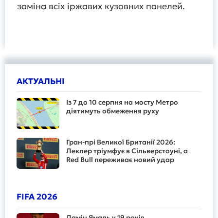
заміна всіх іржавих кузовних панелей.
АКТУАЛЬНІ
Із 7 до 10 серпня на мосту Метро
діятимуть обмеження руху
Гран-прі Великої Британії 2026:
Леклер тріумфує в Сільверстоуні, а
Red Bull переживає новий удар
FIFA 2026
Ламін Ямаль у 19 років...