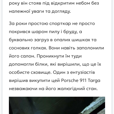
року він стояв під відкритим небом без
належної уваги та догляду.
За роки простою спорткар не просто
покрився шаром пилу і бруду, а
буквально загруз в опалих шишках та
соснових голках. Вони навіть заполонили
його салон. Проникнути їм туди
допомогли білки, які вирішили, що це їх
особисте сховище. Один з ентузіастів
вирішив викупити цей Porsche 911 Targa
незважаючи на його жалюгідний стан.