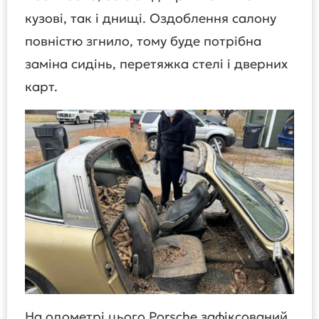
кузові, так і днищі. Оздоблення салону
повністю згнило, тому буде потрібна
заміна сидінь, перетяжка стелі і дверних
карт.
На одометрі цього Porsche зафіксований