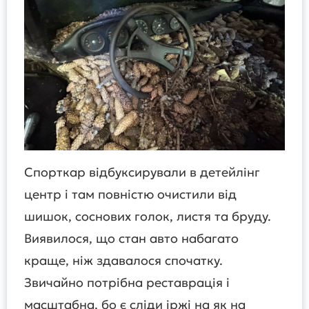
Спорткар відбуксирували в детейлінг
центр і там повністю очистили від
шишок, соснових голок, листя та бруду.
Виявилося, що стан авто набагато
краще, ніж здавалося спочатку.
Звичайно потрібна реставрація і
масштабна, бо є сліди іржі на як на