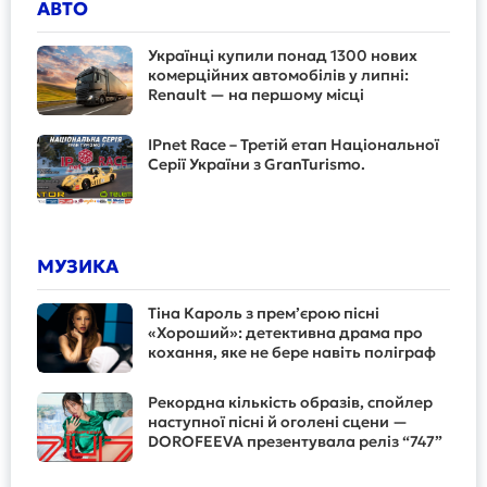
АВТО
Українці купили понад 1300 нових
комерційних автомобілів у липні:
Renault — на першому місці
IPnet Race – Третій етап Національної
Серії України з GranTurismo.
МУЗИКА
Тіна Кароль з прем’єрою пісні
«Хороший»: детективна драма про
кохання, яке не бере навіть поліграф
Рекордна кількість образів, спойлер
наступної пісні й оголені сцени —
DOROFEEVA презентувала реліз “747”