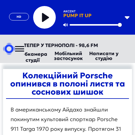
AKCENT
PUMP IT UP
HD
Play
Mute
РАДІО ТЕПЕР У ТЕРНОПОЛІ - 98,6 FM
Мобільний
Написати у
Вебкамера
застосунок
студію
студії
Колекційний Porsche
опинився в полоні листя та
соснових шишок
В американському Айдахо знайшли
покинутим культовий спорткар Porsche
911 Targa 1970 року випуску. Протягом 31