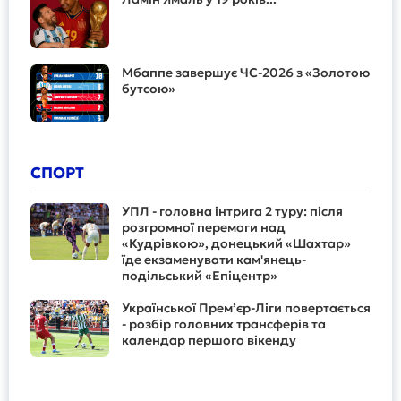
Мбаппе завершує ЧС-2026 з «Золотою
бутсою»
СПОРТ
УПЛ - головна інтрига 2 туру: після
розгромної перемоги над
«Кудрівкою», донецький «Шахтар»
їде екзаменувати кам'янець-
подільський «Епіцентр»
Української Прем’єр-Ліги повертається
- розбір головних трансферів та
календар першого вікенду