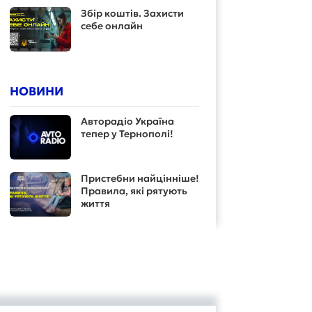
Збір коштів. Захисти
себе онлайн
НОВИНИ
Авторадіо Україна
тепер у Тернополі!
Пристебни найцінніше!
Правила, які рятують
життя