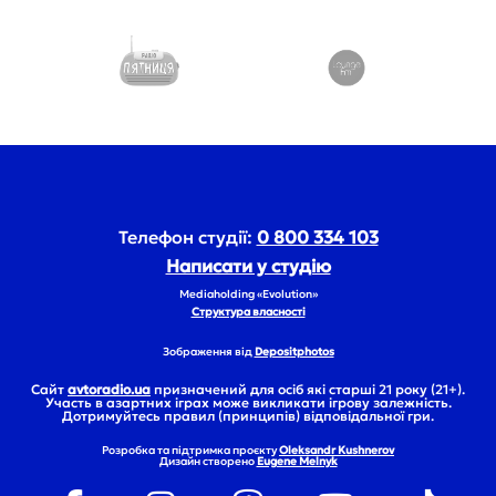
Телефон студії:
0 800 334 103
Написати у студію
Mediaholding «Evolution»
Структура власності
Зображення від
Depositphotos
Сайт
avtoradio.ua
призначений для осіб які старші 21 року (21+).
Участь в азартних іграх може викликати ігрову залежність.
Дотримуйтесь правил (принципів) відповідальної гри.
Розробка та підтримка проєкту
Oleksandr Kushnerov
Дизайн створено
Eugene Melnyk