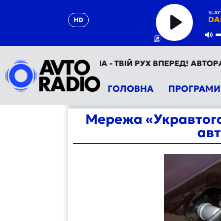
SLAY
DA
HD
Play
Mu
АВТОРАДІО УКРАЇНА - ТВІЙ РУХ ВПЕРЕД! АВТОРАДІО 
ГОЛОВНА
ПРОГРАМИ
Мережа «Укравтога
ав