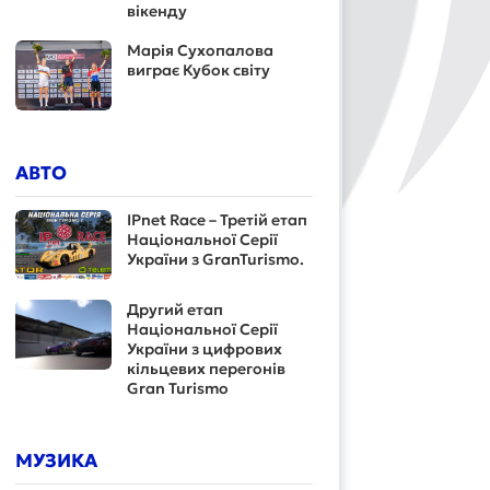
вікенду
Марія Сухопалова
виграє Кубок світу
АВТО
IPnet Race – Третій етап
Національної Серії
України з GranTurismo.
Другий етап
Національної Серії
України з цифрових
кільцевих перегонів
Gran Turismo
МУЗИКА