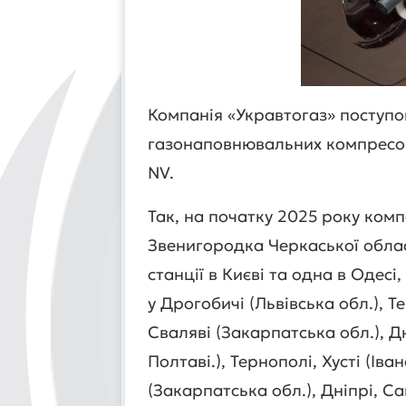
Компанія «Укравтогаз» поступо
газонаповнювальних компресор
NV.
Так, на початку 2025 року комп
Звенигородка Черкаської облас
станції в Києві та одна в Одес
у Дрогобичі (Львівська обл.), Т
Сваляві (Закарпатська обл.), Дн
Полтаві.), Тернополі, Хусті (Ів
(Закарпатська обл.), Дніпрі, Са