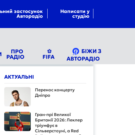
ьний застосунок
Написати у
Авторадіо
студію
БІЖИ З
ПРО
⚽
И
РАДІО
FIFA
АВТОРАДІО
АКТУАЛЬНІ
Перенос концерту
Дніпро
Гран-прі Великої
Британії 2026: Леклер
тріумфує в
Сільверстоуні, а Red