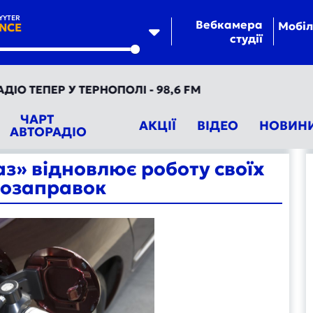
YYTER
Вебкамера
Мобіл
NCE
студії
te
ТЕПЕР У ТЕРНОПОЛІ - 98,6 FM
ЧАРТ
АКЦІЇ
ВІДЕО
НОВИН
АВТОРАДІО
з» відновлює роботу своїх
тозаправок