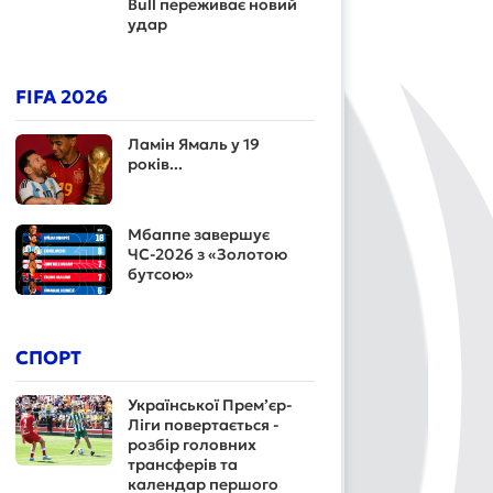
Bull переживає новий
удар
FIFA 2026
Ламін Ямаль у 19
років...
Мбаппе завершує
ЧС-2026 з «Золотою
бутсою»
СПОРТ
Української Прем’єр-
Ліги повертається -
розбір головних
трансферів та
календар першого