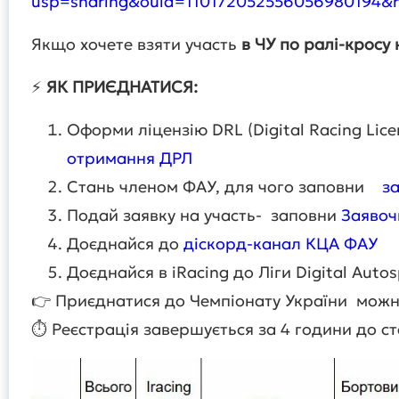
usp=sharing&ouid=110172052556056980194&r
Якщо хочете взяти участь
в ЧУ по ралі-кросу
⚡
ЯК ПРИЄДНАТИСЯ:
Оформи ліцензію DRL (Digital Racing Li
отримання ДРЛ
Стань членом ФАУ, для чого заповни
за
Подай заявку на участь- заповни
Заявоч
Доєднайся до
діскорд-канал КЦА ФАУ
Доєднайся в iRacing до Ліги Digital Auto
👉 Приєднатися до Чемпіонату України мож
⏱ Реєстрація завершується за 4 години до ст