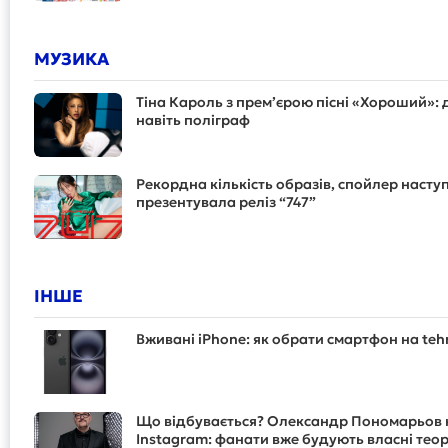
МУЗИКА
Тіна Кароль з прем’єрою пісні «Хороший»: 
навіть поліграф
Рекордна кількість образів, спойлер насту
презентувала реліз “747”
ІНШЕ
Вживані iPhone: як обрати смартфон на teh
Що відбувається? Олександр Пономарьов не
Instagram: фанати вже будують власні теор