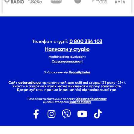
Телефон студії:
0 800 334 103
Написати у студію
Mediaholding «Evolution»
Структура власності
Зображення від
Depositphotos
Сайт
avtoradio.ua
призначений для осіб які старші 21 року (21+).
Участь в азартних іграх може викликати ігрову залежність.
Дотримуйтесь правил (принципів) відповідальної гри.
Розробка та підтримка проєкту
Oleksandr Kushnerov
Дизайн створено
Eugene Melnyk