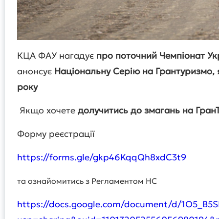
КЦА ФАУ нагадує
про поточний Чемпіонат Ук
анонсує
Національну Серію на Грантуризмо, 
року
Якщо хочете
долучитись до змагань на Гран
Форму реєстрації
https://forms.gle/gkp46KqqQh8xdC3t9
та ознайомитись з Регламентом НС
https://docs.google.com/document/d/1O5_B5