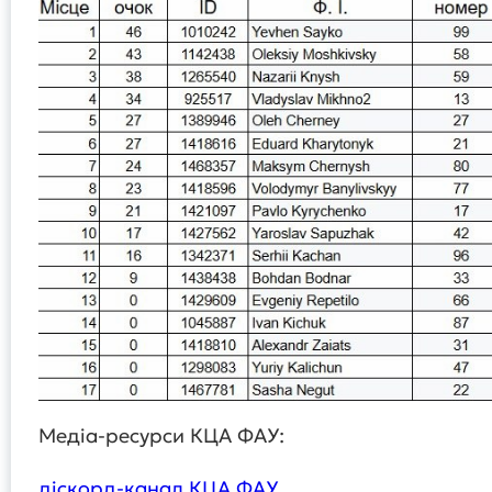
Медіа-ресурси КЦА ФАУ:
діскорд-канал КЦА ФАУ