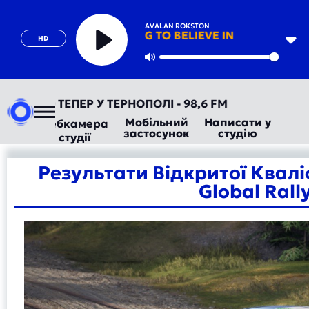
AVALAN ROKSTON
SOMETHING TO BELIEVE IN
HD
Play
Mute
ДІО ТЕПЕР У ТЕРНОПОЛІ - 98,6 FM
Мобільний
Написати у
Вебкамера
застосунок
студію
студії
Результати Відкритої Кваліф
Global Rall