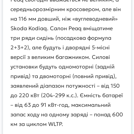
середньорозмірним кросовером, але він
на 116 мм довший, ніж «вуглеводневий»
Skoda Kodiaq. Салон Peaq вміщатиме
три ряди сидінь (посадкова формула
2+3+2), але будуть і дворядні 5-місні
версії з великим багажником. Силові
установки будуть одномоторні (задній
привід) та двомоторні (повний привід),
заявлений діапазон потужності – від 150
до 220 кВт (204-299 к.с.). Ємність батареї
– від 63 до 91 кВт-год, максимальний
запас ходу на одному заряді – понад 600
км за циклом WLTP.