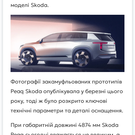
моделі Skoda.
Фотографії закамуфльованих прототипів
Peaq Skoda опублікувала у березні цього
року, тоді ж було розкрито ключові
технічні параметри та деталі оснащення.
При габаритній довжині 4874 мм Skoda
Peaq сьогодні вважається не великим, а