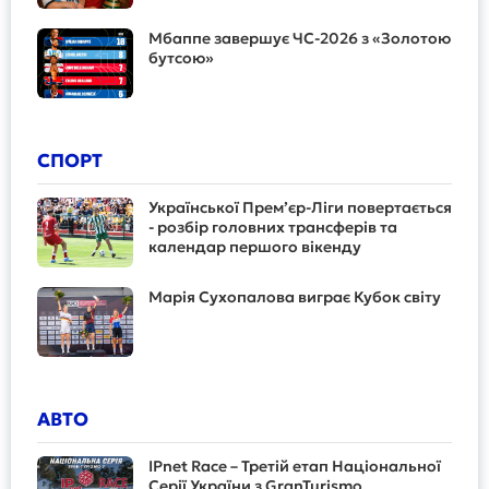
Мбаппе завершує ЧС-2026 з «Золотою
бутсою»
СПОРТ
Української Прем’єр-Ліги повертається
- розбір головних трансферів та
календар першого вікенду
Марія Сухопалова виграє Кубок світу
АВТО
IPnet Race – Третій етап Національної
Серії України з GranTurismo.