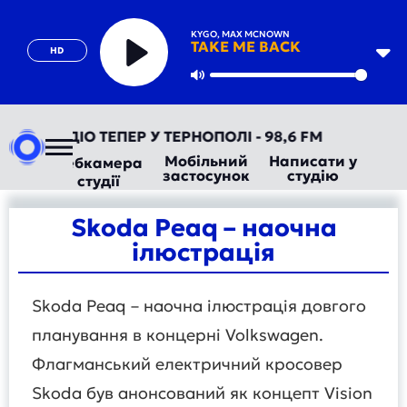
KYGO, MAX MCNOWN
TAKE ME BACK
HD
Play
Mute
АВТОРАДІО ТЕПЕР У ТЕРНОПОЛІ - 98,6 FM
Мобільний
Написати у
Вебкамера
застосунок
студію
студії
Skoda Peaq – наочна
ілюстрація
Skoda Peaq – наочна ілюстрація довгого
планування в концерні Volkswagen.
Флагманський електричний кросовер
Skoda був анонсований як концепт Vision