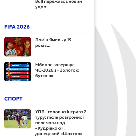
Bull переживає новий
удар
FIFA 2026
Ламін Ямаль у 19
років...
Мбаппе завершує
ЧС-2026 з «Золотою
бутсою»
СПОРТ
УПЛ - головна інтрига 2
туру: після розгромної
перемоги над
«Кудрівкою»,
донецький «Шахтар»