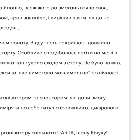
о Японію, всеж жага до змагань взяла своє,
ом, кров закипіла, і вирішив взяти, якщо не
огадав...
і чемпіонату. Відсутність покришок і довжина
старту. Особливо сподобалось летіти на межі в
милка коштувала сходом з етапу. Це було важко,
ексика, яка вимагала максимальної технічності,
ганізаторам та спонсорам, які дали змогу
 приміряти на себе титул справжнього, цифрового,
рганізатору спільноти UARTA, Івану Кічуку!