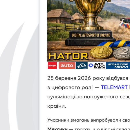
28 березня 2026 року відбувся 
з цифрового ралі —
TELEMART
кульмінацією напруженого сезо
країни.
Учасники змагань випробували сво
Мексики
— трасах, що відомі скла