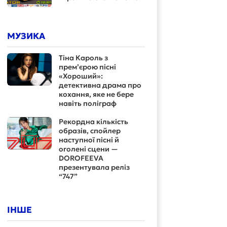
МУЗИКА
Тіна Кароль з
прем’єрою пісні
«Хороший»:
детективна драма про
кохання, яке не бере
навіть поліграф
Рекордна кількість
образів, спойлер
наступної пісні й
оголені сцени —
DOROFEEVA
презентувала реліз
“747”
ІНШЕ