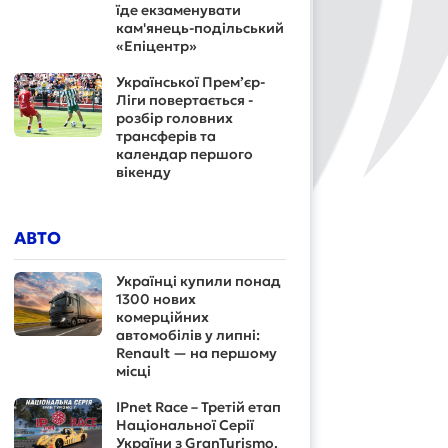
їде екзаменувати
кам'янець-подільський
«Епіцентр»
Української Прем’єр-
Ліги повертається -
розбір головних
трансферів та
календар першого
вікенду
АВТО
Українці купили понад
1300 нових
комерційних
автомобілів у липні:
Renault — на першому
місці
IPnet Race – Третій етап
Національної Серії
України з GranTurismo.