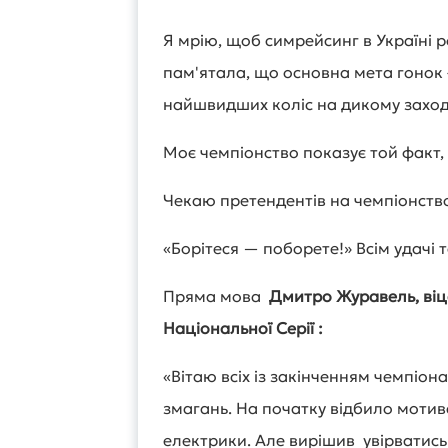
Я мрію, щоб симрейсинг в Україні 
пам'ятала, що основна мета гонок –
найшвидших коліс на дикому заход
Моє чемпіонство показує той факт, 
Чекаю претендентів на чемпіонство
«Борітеся — поборете!» Всім удачі 
Пряма мова
Дмитро Журавель, віц
Національної Серії :
«Вітаю всіх із закінченням чемпіон
змагань. На початку відбило мотив
електрики. Але вирішив увірватись з