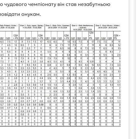
го чудового чемпіонату він став незабутньою
повідати онукам.