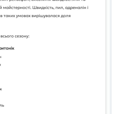
 майстерності. Швидкість, пил, адреналін і
в таких умовах вирішувалася доля
всього сезону:
ритонік
ь
р
к
н
ль