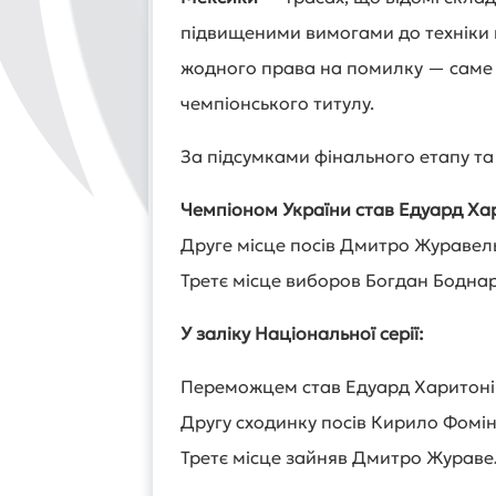
підвищеними вимогами до техніки й
жодного права на помилку — саме 
чемпіонського титулу.
За підсумками фінального етапу та 
Чемпіоном України став Едуард Ха
Друге місце посів Дмитро Журавел
Третє місце виборов Богдан Бодна
У заліку Національної серії:
Переможцем став Едуард Харитоні
Другу сходинку посів Кирило Фомі
Третє місце зайняв Дмитро Жураве