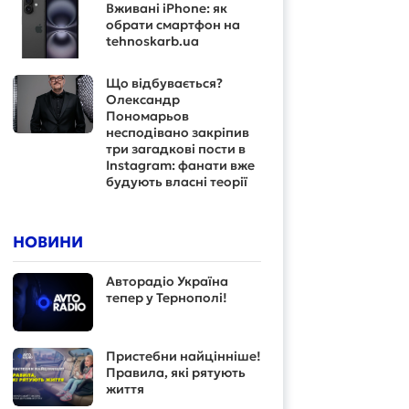
Вживані iPhone: як
обрати смартфон на
tehnoskarb.ua
Що відбувається?
Олександр
Пономарьов
несподівано закріпив
три загадкові пости в
Instagram: фанати вже
будують власні теорії
НОВИНИ
Авторадіо Україна
тепер у Тернополі!
Пристебни найцінніше!
Правила, які рятують
життя