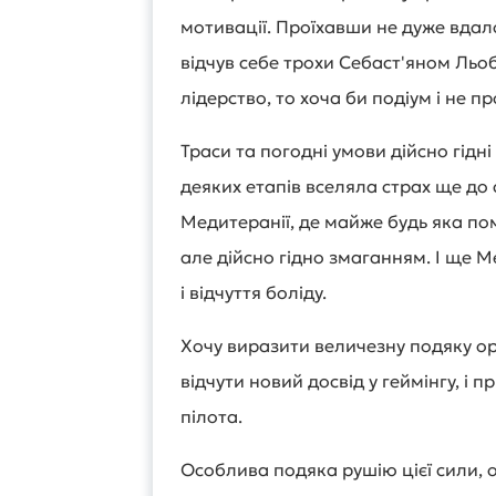
мотивації. Проїхавши не дуже вдал
відчув себе трохи Себаст'яном Льоб
лідерство, то хоча би подіум і не пр
Траси та погодні умови дійсно гідн
деяких етапів вселяла страх ще до 
Медитеранії, де майже будь яка по
але дійсно гідно змаганням. І ще М
і відчуття боліду.
Хочу виразити величезну подяку ор
відчути новий досвід у геймінгу, і
пілота.
Особлива подяка рушію цієї сили, о