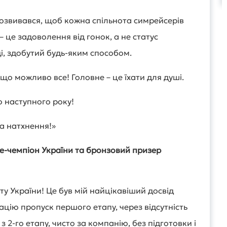
розвивався, щоб кожна спільнота симрейсерів
 це задоволення від гонок, а не статус
і, здобутий будь-яким способом.
що можливо все! Головне – це їхати для душі.
 наступного року!
та натхнення!»
е-чемпіон України та бронзовий призер
ату України! Це був мій найцікавіший досвід
ацію пропуск першого етапу, через відсутність
 2-го етапу, чисто за компанію, без підготовки і