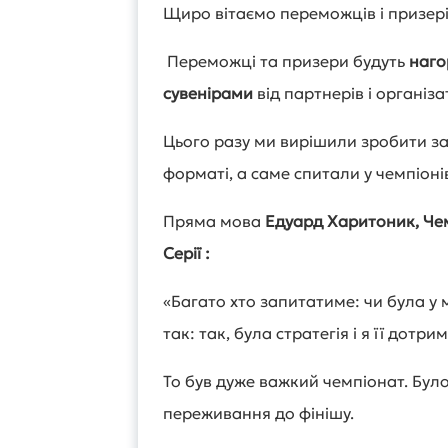
Щиро вітаємо переможців і призері
Переможці та призери будуть
наго
сувенірами
від партнерів і організа
Цього разу ми вирішили зробити з
форматі, а саме спитали у чемпіоні
Пряма мова
Едуард Харитоник, Че
Серії :
«Багато хто запитатиме: чи була у м
так: так, була стратегія і я її дотри
То був дуже важкий чемпіонат. Було
переживання до фінішу.