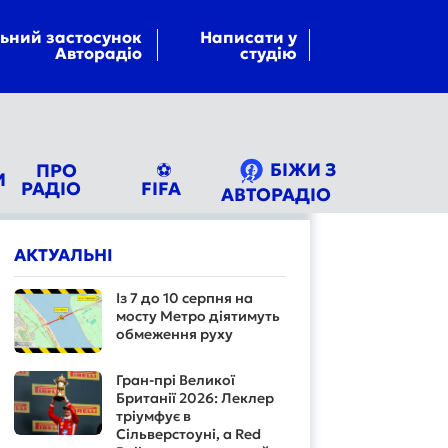
ьний застосунок
Написати у
Авторадіо
студію
БІЖИ З
ПРО
⚽
И
РАДІО
FIFA
АВТОРАДІО
АКТУАЛЬНІ
Із 7 до 10 серпня на
мосту Метро діятимуть
обмеження руху
Гран-прі Великої
Британії 2026: Леклер
тріумфує в
Сільверстоуні, а Red