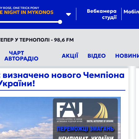
OSE, ONE TRICK PONY
Вебкамера
Мобіл
E NIGHT IN MYKONOS
студії
te
ЕРНОПОЛІ - 98,6 FM
ЧАРТ
АКЦІЇ
ВІДЕО
НОВИН
АВТОРАДІО
: визначено нового Чемпіона
України!