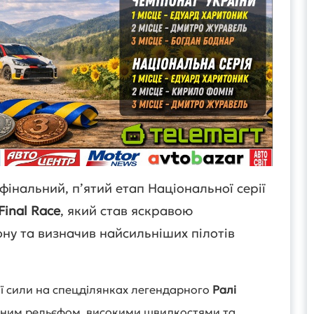
фінальний, п’ятий етап Національної серії
Final
Race
, який став яскравою
ну та визначив найсильніших пілотів
ї сили на спецділянках легендарного
Ралі
дним рельєфом, високими швидкостями та