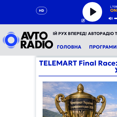
TWOPILOTS, TOBY R
ON
HD
Play
Mu
О УКРАЇНА - ТВІЙ РУХ ВПЕРЕД! АВТОРАДІО ТЕПЕР У Т
ГОЛОВНА
ПРОГРАМИ
TELEMART Final Race