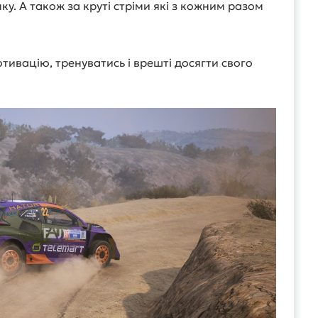
ку. А також за круті стріми які з кожним разом
тивацію, тренуватись і врешті досягти свого