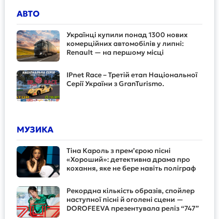
АВТО
Українці купили понад 1300 нових
комерційних автомобілів у липні:
Renault — на першому місці
IPnet Race – Третій етап Національної
Серії України з GranTurismo.
МУЗИКА
Тіна Кароль з прем’єрою пісні
«Хороший»: детективна драма про
кохання, яке не бере навіть поліграф
Рекордна кількість образів, спойлер
наступної пісні й оголені сцени —
DOROFEEVA презентувала реліз “747”