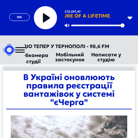
COLDPLAY
ADVENTURE OF A LIFETIME
HD
Play
Mute
АВТОРАДІО ТЕПЕР У ТЕРНОПОЛІ - 98,6 FM
Мобільний
Написати у
Вебкамера
застосунок
студію
студії
В Україні оновлюють
правила реєстрації
вантажівок у системі
"єЧерга"