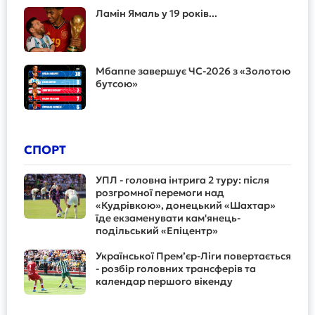
Ламін Ямаль у 19 років...
Мбаппе завершує ЧС-2026 з «Золотою
бутсою»
СПОРТ
УПЛ - головна інтрига 2 туру: після
розгромної перемоги над
«Кудрівкою», донецький «Шахтар»
їде екзаменувати кам'янець-
подільський «Епіцентр»
Української Прем’єр-Ліги повертається
- розбір головних трансферів та
календар першого вікенду