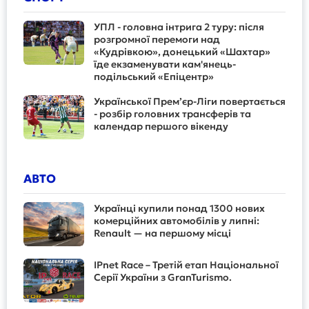
УПЛ - головна інтрига 2 туру: після
розгромної перемоги над
«Кудрівкою», донецький «Шахтар»
їде екзаменувати кам'янець-
подільський «Епіцентр»
Української Прем’єр-Ліги повертається
- розбір головних трансферів та
календар першого вікенду
АВТО
Українці купили понад 1300 нових
комерційних автомобілів у липні:
Renault — на першому місці
IPnet Race – Третій етап Національної
Серії України з GranTurismo.