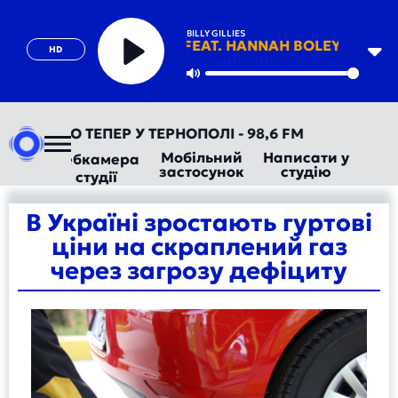
BILLY GILLIES
DNA (LOVING YOU) [FEAT. HANNAH BOLEYN]
HD
Play
Mute
ТОРАДІО ТЕПЕР У ТЕРНОПОЛІ - 98,6 FM
Мобільний
Написати у
Вебкамера
застосунок
студію
студії
В Україні зростають гуртові
ціни на скраплений газ
через загрозу дефіциту