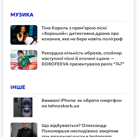
МУЗИКА
Тіна Кароль з прем’єрою пісні
«Хороший»: детективна драма про
кохання, яке не бере навіть поліграф
Рекордна кількість образів, спойлер
наступної пісні й оголені сцени —
DOROFEEVA презентувала реліз “747”
ІНШЕ
Вживані iPhone: як обрати смартфон
на tehnoskarb.ua
Що відбувається? Олександр
Пономарьов несподівано закріпив
три загадкові пости в Instagram: