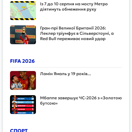
Із 7 до 10 серпня на мосту Метро
діятимуть обмеження руху
Гран-прі Великої Британії 2026:
Леклер тріумфує в Сільверстоуні, а
Red Bull переживає новий удар
FIFA 2026
Ламін Ямаль у 19 років...
Мбаппе завершує ЧС-2026 з «Золотою
бутсою»
СПОРТ