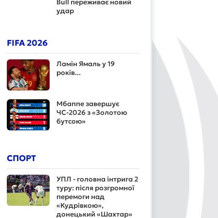
Bull переживає новий
удар
FIFA 2026
Ламін Ямаль у 19
років...
Мбаппе завершує
ЧС-2026 з «Золотою
бутсою»
СПОРТ
УПЛ - головна інтрига 2
туру: після розгромної
перемоги над
«Кудрівкою»,
донецький «Шахтар»