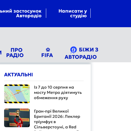
ьний застосунок
Написати у
Авторадіо
студію
БІЖИ З
ПРО
⚽
И
РАДІО
FIFA
АВТОРАДІО
АКТУАЛЬНІ
Із 7 до 10 серпня на
мосту Метро діятимуть
обмеження руху
Гран-прі Великої
Британії 2026: Леклер
тріумфує в
Сільверстоуні, а Red