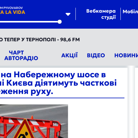
EM PYVOVAROV
Вебкамера
Мобіл
VA LA VIDA
студії
te
ЕР У ТЕРНОПОЛІ - 98,6 FM
ЧАРТ
АКЦІЇ
ВІДЕО
НОВИН
АВТОРАДІО
я на Набережному шосе в
 Києва діятимуть часткові
ження руху.