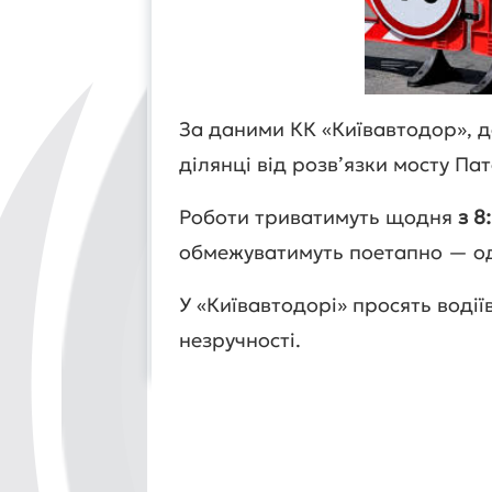
За даними КК «Київавтодор», 
ділянці від розв’язки мосту Па
Роботи триватимуть щодня
з 8
обмежуватимуть поетапно — од
У «Київавтодорі» просять воді
незручності.