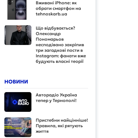
Вживані iPhone: як
обрати смартфон на
tehnoskarb.ua
Що відбувається?
Олександр
Пономарьов
несподівано закріпив
три загадкові пости в
Instagram: фанати вже
будують власні теорії
НОВИНИ
Авторадіо Україна
тепер у Тернополі!
Пристебни найцінніше!
Правила, які рятують
життя