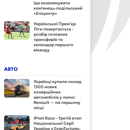
їде екзаменувати
кам'янець-подільський
«Епіцентр»
Української Прем’єр-
Ліги повертається -
розбір головних
трансферів та
календар першого
вікенду
АВТО
Українці купили понад
1300 нових
комерційних
автомобілів у липні:
Renault — на першому
місці
IPnet Race – Третій етап
Національної Серії
України з GranTurismo.