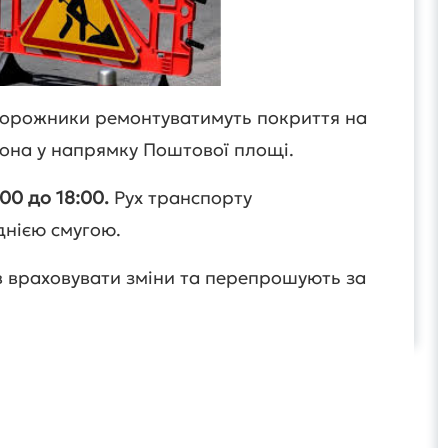
дорожники ремонтуватимуть покриття на
тона у напрямку Поштової площі.
:00 до 18:00.
Рух транспорту
нією смугою.
їв враховувати зміни та перепрошують за