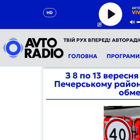
ART
VI
HD
Play
Mu
ТОРАДІО УКРАЇНА - ТВІЙ РУХ ВПЕРЕД! АВТОРАДІО ТЕП
ГОЛОВНА
ПРОГРАМИ
З 8 по 13 вересн
Печерському районі
обме