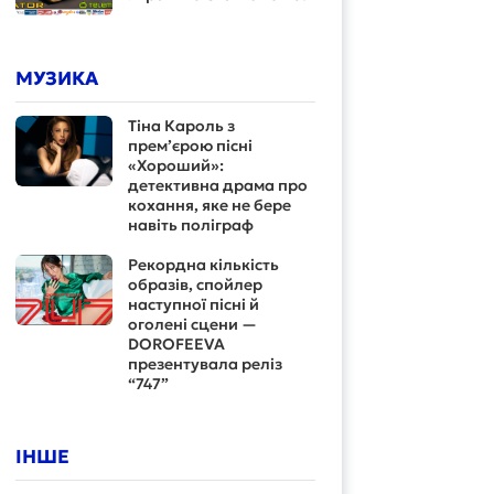
МУЗИКА
Тіна Кароль з
прем’єрою пісні
«Хороший»:
детективна драма про
кохання, яке не бере
навіть поліграф
Рекордна кількість
образів, спойлер
наступної пісні й
оголені сцени —
DOROFEEVA
презентувала реліз
“747”
ІНШЕ