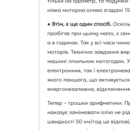
тільки на одометр, то подумки 
ніяка моторна олива згадані 15
●
Втім, є ще один спосіб.
Оскіль
пробігає при цьому мало, є сен
а в годинах. Так у всі часи чи
моторів. Технічно завдання вир
машині лічильник мотогодин. У
електронних, так і електромеха
якого ланцюга, що активується з
енергонезалежна, відключення 
Тепер – трошки арифметики. Пр
наказує замінювати олію не рід
швидкості 50 км/год це відпов