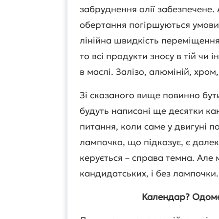
забруднення олії забезпечене. 
обертання погіршуються умови
лінійна швидкість переміщення 
то всі продукти зносу в тій чи 
в маслі. Залізо, алюміній, хро
Зі сказаного вище повинно бути
будуть написані ще десятки кан
питання, коли саме у двигуні по
лампочка, що підказує, є далек
керується – справа темна. Але 
кандидатських, і без лампочки.
Календар? Одоме