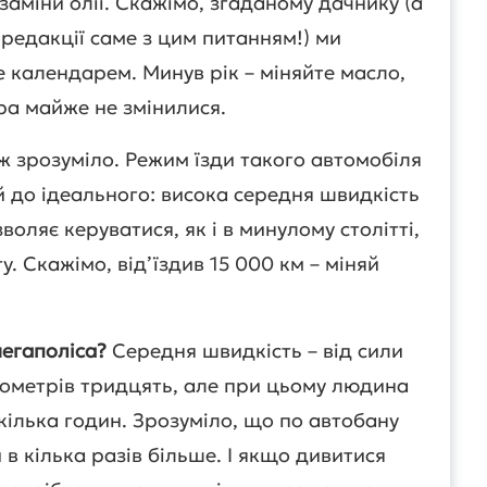
заміни олії. Скажімо, згаданому дачнику (а
о редакції саме з цим питанням!) ми
календарем. Минув рік – міняйте масло,
ра майже не змінилися.
 зрозуміло. Режим їзди такого автомобіля
й до ідеального: висока середня швидкість
воляє керуватися, як і в минулому столітті,
. Скажімо, від’їздив 15 000 км – міняй
егаполіса?
Середня швидкість – від сили
ілометрів тридцять, але при цьому людина
ілька годин. Зрозуміло, що по автобану
 в кілька разів більше. І якщо дивитися