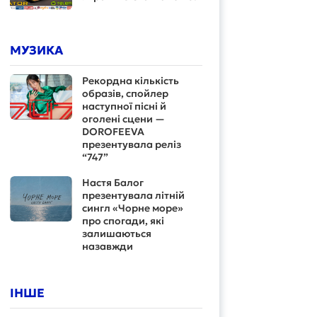
МУЗИКА
Рекордна кількість
образів, спойлер
наступної пісні й
оголені сцени —
DOROFEEVA
презентувала реліз
“747”
Настя Балог
презентувала літній
сингл «Чорне море»
про спогади, які
залишаються
назавжди
ІНШЕ