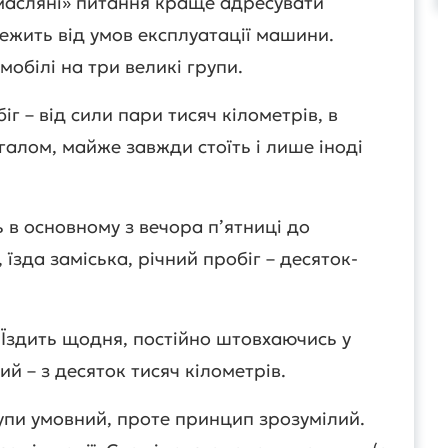
масляні» питання краще адресувати
лежить від умов експлуатації машини.
обілі на три великі групи.
іг – від сили пари тисяч кілометрів, в
агалом, майже завжди стоїть і лише іноді
 в основному з вечора п’ятниці до
їзда заміська, річний пробіг – десяток-
Їздить щодня, постійно штовхаючись у
ий – з десяток тисяч кілометрів.
упи умовний, проте принцип зрозумілий.