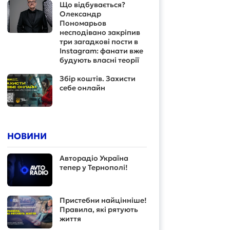
Що відбувається?
Олександр
Пономарьов
несподівано закріпив
три загадкові пости в
Instagram: фанати вже
будують власні теорії
Збір коштів. Захисти
себе онлайн
НОВИНИ
Авторадіо Україна
тепер у Тернополі!
Пристебни найцінніше!
Правила, які рятують
життя