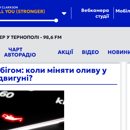
Y CLARKSON
Вебкамера
Мобіл
 YOU (STRONGER)
студії
te
РНОПОЛІ - 98,6 FM
ЧАРТ
АКЦІЇ
ВІДЕО
НОВИН
АВТОРАДІО
бігом: коли міняти оливу у
двигуні?