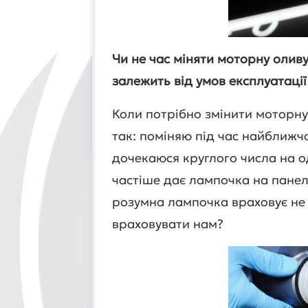
Чи не час міняти моторну олив
залежить від умов експлуатаці
Коли потрібно змінити моторну
так: поміняю під час найближчо
дочекаюся круглого числа на од
частіше дає лампочка на панел
розумна лампочка враховує не 
враховувати нам?