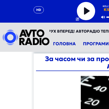
KELL
WHAT DOESN'T KILL
HD
Play
Mu
 УКРАЇНА - ТВІЙ РУХ ВПЕРЕД! АВТОРАДІО ТЕПЕР У ТЕ
ГОЛОВНА
ПРОГРАМИ
За часом чи за про