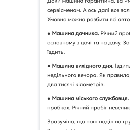
Доки машина гарантійна, всі «
сервісменам. А ось далі все за
Умовно можна розбити всі автом
●
Машина дачника.
Річний проб
основному з дачі та на дачу. З
їздить.
●
Машина вихідного дня.
Їздить
недільного вечора. Як правило, 
два тисячі кілометрів.
●
Машина міського службовця.
пробках. Річний пробіг невелик
Зрозуміло, що наш поділ на гр