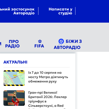
ьний застосунок
Написати у
Авторадіо
студію
БІЖИ З
ПРО
⚽
И
РАДІО
FIFA
АВТОРАДІО
АКТУАЛЬНІ
Із 7 до 10 серпня на
мосту Метро діятимуть
обмеження руху
Гран-прі Великої
Британії 2026: Леклер
тріумфує в
Сільверстоуні, а Red