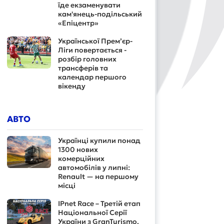
їде екзаменувати
кам'янець-подільський
«Епіцентр»
Української Прем’єр-
Ліги повертається -
розбір головних
трансферів та
календар першого
вікенду
АВТО
Українці купили понад
1300 нових
комерційних
автомобілів у липні:
Renault — на першому
місці
IPnet Race – Третій етап
Національної Серії
України з GranTurismo.