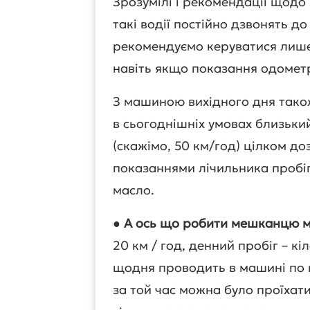
Зрозумілі і рекомендації щодо 
такі водії постійно дзвонять д
рекомендуємо керуватися лише 
навіть якщо показання одомет
З машиною вихідного дня також
в сьогоднішніх умовах близьки
(скажімо, 50 км/год) цілком доз
показаннями лічильника пробігу
масло.
●
А ось що робити мешканцю м
20 км / год, денний пробіг – к
щодня проводить в машині по к
за той час можна було проїхати