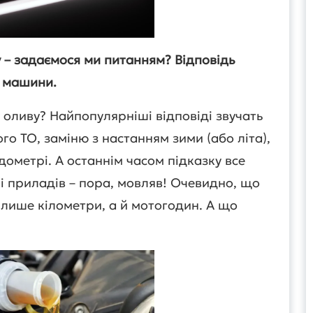
у – задаємося ми питанням? Відповідь
ї машини.
 оливу? Найпопулярніші відповіді звучать
го ТО, заміню з настанням зими (або літа),
ометрі. А останнім часом підказку все
і приладів – пора, мовляв! Очевидно, що
лише кілометри, а й мотогодин. А що