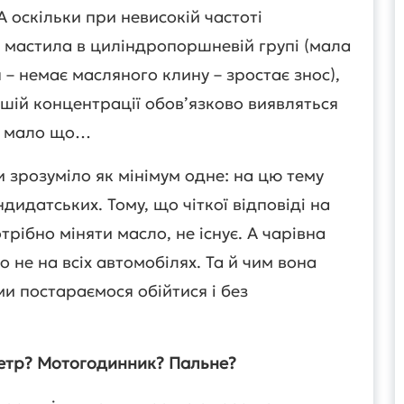
А оскільки при невисокій частоті
 мастила в циліндропоршневій групі (мала
– немає масляного клину – зростає знос),
іншій концентрації обов’язково виявляться
м, мало що…
 зрозуміло як мінімум одне: на цю тему
дидатських. Тому, що чіткої відповіді на
трібно міняти масло, не існує. А чарівна
о не на всіх автомобілях. Та й чим вона
ми постараємося обійтися і без
тр? Мотогодинник? Пальне?