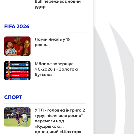
Bull переживає новий
удар
FIFA 2026
Ламін Ямаль у 19
років...
Мбаппе завершує
ЧС-2026 з «Золотою
бутсою»
СПОРТ
УПЛ - головна інтрига 2
туру: після розгромної
перемоги над
«Кудрівкою»,
донецький «Шахтар»