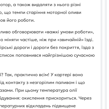
тор, а також видаляти з нього різні
о, що темпи старіння моторної оливи
ов його роботи.
ливо обговорювати «важкі умови роботи»,
 міняти частіше, ніж при «звичайній» їзді.
рські дороги і дороги без покриття, їзда з
м список поповнився найгрізнішою сучасною
.
ї? Так, практично всім! У картері воно
ід контакту з незгорілим паливом і що
азами. При цьому температура олії
обдування: окислення прискориться. Через
пературних відкладень підвищене