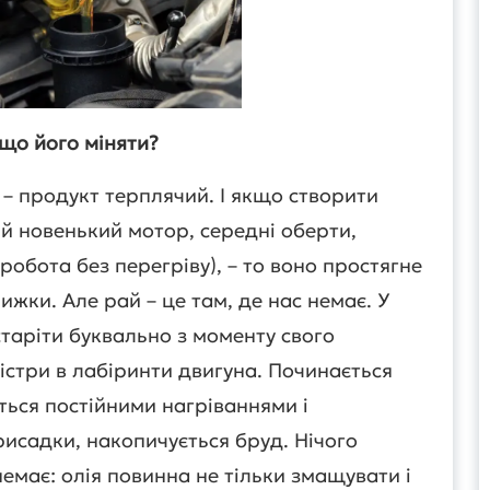
що його міняти?
 – продукт терплячий. І якщо створити
ий новенький мотор, середні оберти,
робота без перегріву), – то воно простягне
ижки. Але рай – це там, де нас немає. У
старіти буквально з моменту свого
істри в лабіринти двигуна. Починається
ься постійними нагріваннями і
исадки, накопичується бруд. Нічого
емає: олія повинна не тільки змащувати і