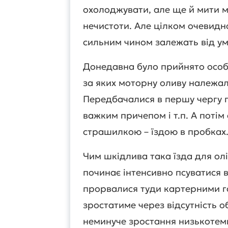
охолоджувати, але ще й мити мо
нечистоти. Але цілком очевидн
сильним чином залежать від ум
Донедавна було прийнято особ
за яких моторну оливу належало
Передбачалися в першу чергу гі
важким причепом і т.п. А поті
страшилкою – їздою в пробках
Чим шкідлива така їзда для олі
починає інтенсивно псуватися в
прорвалися туди картерними г
зростатиме через відсутність 
неминуче зростання низькотем