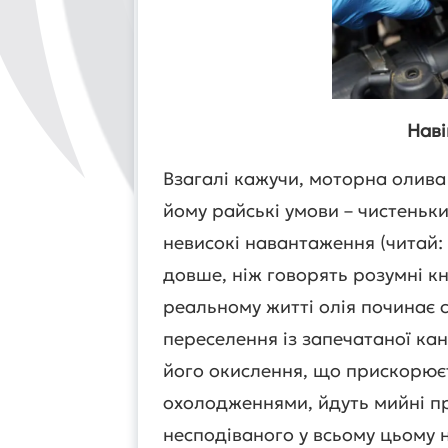
Наві
Взагалі кажучи, моторна олива
йому райські умови – чистеньк
невисокі навантаження (читай: 
довше, ніж говорять розумні кн
реальному житті олія починає 
переселення із запечатаної кан
його окислення, що прискорюєт
охолодженнями, йдуть мийні пр
несподіваного у всьому цьому н