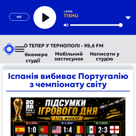
LAMA
TISHU
HD
Play
Mute
ВТОРАДІО ТЕПЕР У ТЕРНОПОЛІ - 98,6 FM
Мобільний
Написати у
Вебкамера
застосунок
студію
студії
Іспанія вибиває Португалію
з чемпіонату світу