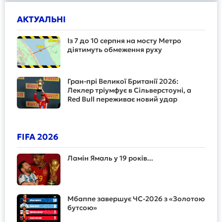
АКТУАЛЬНІ
Із 7 до 10 серпня на мосту Метро
діятимуть обмеження руху
Гран-прі Великої Британії 2026:
Леклер тріумфує в Сільверстоуні, а
Red Bull переживає новий удар
FIFA 2026
Ламін Ямаль у 19 років...
Мбаппе завершує ЧС-2026 з «Золотою
бутсою»