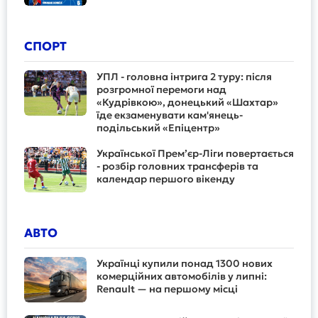
СПОРТ
УПЛ - головна інтрига 2 туру: після
розгромної перемоги над
«Кудрівкою», донецький «Шахтар»
їде екзаменувати кам'янець-
подільський «Епіцентр»
Української Прем’єр-Ліги повертається
- розбір головних трансферів та
календар першого вікенду
АВТО
Українці купили понад 1300 нових
комерційних автомобілів у липні:
Renault — на першому місці