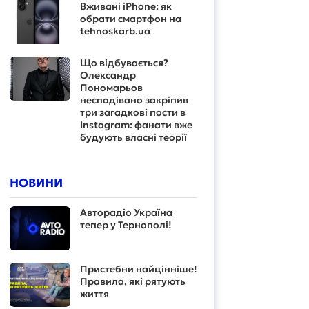
Вживані iPhone: як
обрати смартфон на
tehnoskarb.ua
Що відбувається?
Олександр
Пономарьов
несподівано закріпив
три загадкові пости в
Instagram: фанати вже
будують власні теорії
НОВИНИ
Авторадіо Україна
тепер у Тернополі!
Пристебни найцінніше!
Правила, які рятують
життя