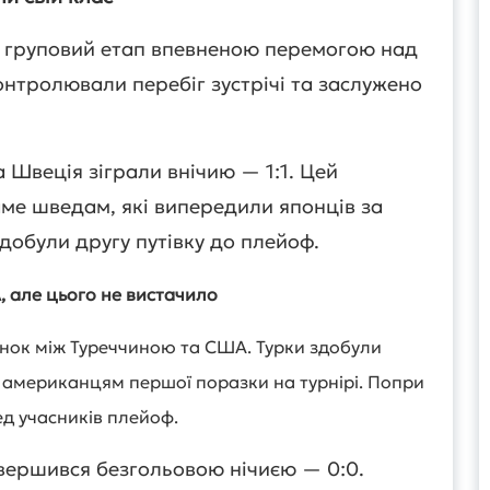
 груповий етап впевненою перемогою над
онтролювали перебіг зустрічі та заслужено
 Швеція зіграли внічию — 1:1. Цей
аме шведам, які випередили японців за
обули другу путівку до плейоф.
, але цього не вистачило
нок між Туреччиною та США. Турки здобули
 американцям першої поразки на турнірі. Попри
ед учасників плейоф.
вершився безгольовою нічиєю — 0:0.