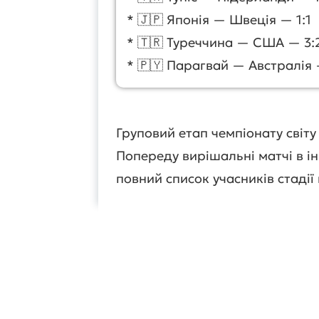
* 🇯🇵 Японія — Швеція — 1:1
* 🇹🇷 Туреччина — США — 3:
* 🇵🇾 Парагвай — Австралія 
Груповий етап чемпіонату світу
Попереду вирішальні матчі в ін
повний список учасників стадії