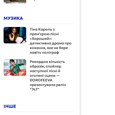
МУЗИКА
Тіна Кароль з
прем’єрою пісні
«Хороший»:
детективна драма про
кохання, яке не бере
навіть поліграф
Рекордна кількість
образів, спойлер
наступної пісні й
оголені сцени —
DOROFEEVA
презентувала реліз
“747”
ІНШЕ