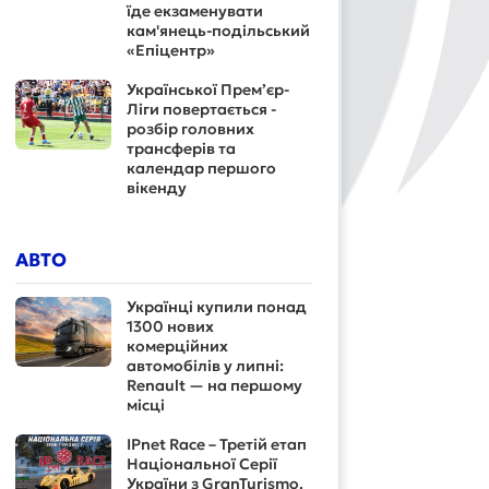
їде екзаменувати
кам'янець-подільський
«Епіцентр»
Української Прем’єр-
Ліги повертається -
розбір головних
трансферів та
календар першого
вікенду
АВТО
Українці купили понад
1300 нових
комерційних
автомобілів у липні:
Renault — на першому
місці
IPnet Race – Третій етап
Національної Серії
України з GranTurismo.