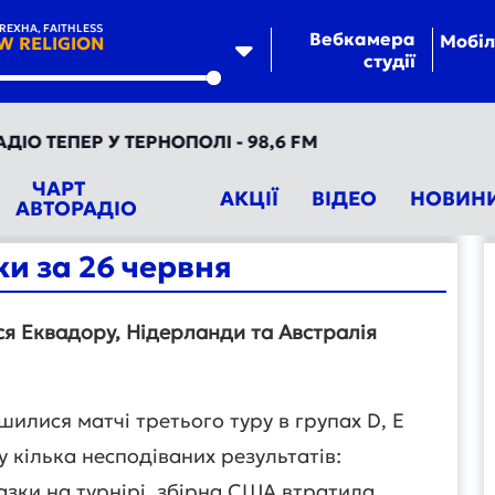
REXHA, FAITHLESS
Вебкамера
Мобіл
W RELIGION
студії
te
ТЕПЕР У ТЕРНОПОЛІ - 98,6 FM
ЧАРТ
АКЦІЇ
ВІДЕО
НОВИН
АВТОРАДІО
и за 26 червня
я Еквадору, Нідерланди та Австралія
шилися матчі третього туру в групах D, E
у кілька несподіваних результатів:
зки на турнірі, збірна США втратила