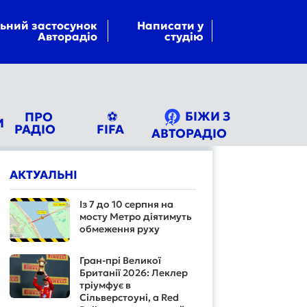
ьний застосунок
Написати у
Авторадіо
студію
БІЖИ З
ПРО
⚽
И
РАДІО
FIFA
АВТОРАДІО
АКТУАЛЬНІ
Із 7 до 10 серпня на
мосту Метро діятимуть
обмеження руху
Гран-прі Великої
Британії 2026: Леклер
тріумфує в
Сільверстоуні, а Red