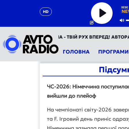
BEBE 
NE
HD
Play
Mu
АВТОРАДІО УКРАЇНА - ТВІЙ РУХ ВПЕРЕД! АВТОРАДІО 
ГОЛОВНА
ПРОГРАМИ
Підсумк
ЧС-2026: Німеччина поступилас
вийшли до плейоф
На чемпіонаті світу-2026 завер
та F. Ігровий день приніс одраз
Німеччина зазнала першої пора