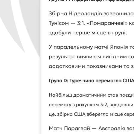
Збірна Нідерландів завершила
Тунісом — 3:1. «Помаранчеві» к
здобули перше місце в групі.
У паралельному матчі Японія та
результат виявився вигідним с
додатковими показниками та зд
Група D: Туреччина перемогла США
Найбільш драматичним став поєди
перемогу з рахунком 3:2, завдавши
це, збірна США зберегла місце сер
Матч Парагвай — Австралія за