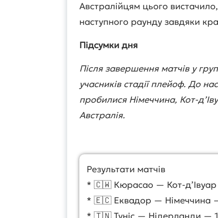
Австралійцям цього вистачило
наступного раунду завдяки к
Підсумки дня
Після завершення матчів у груп
учасників стадії плейоф. До на
пробилися Німеччина, Кот-д’Ів
Австралія.
Результати матчів
* 🇨🇼 Кюрасао — Кот-д’Івуар
* 🇪🇨 Еквадор — Німеччина —
* 🇹🇳 Туніс — Нідерланди — 1