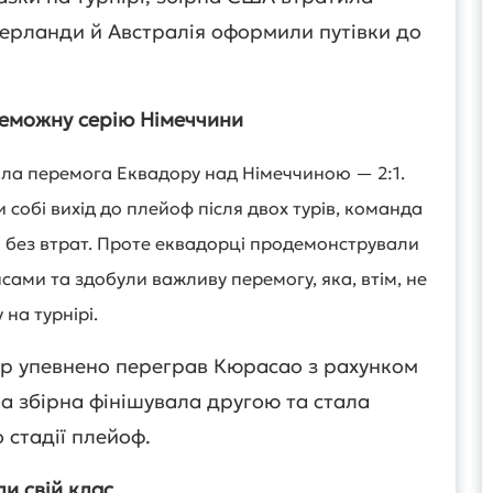
ідерланди й Австралія оформили путівки до
реможну серію Німеччини
ала перемога Еквадору над Німеччиною — 2:1.
 собі вихід до плейоф після двох турів, команда
 без втрат. Проте еквадорці продемонстрували
сами та здобули важливу перемогу, яка, втім, не
на турнірі.
уар упевнено переграв Кюрасао з рахунком
а збірна фінішувала другою та стала
 стадії плейоф.
и свій клас