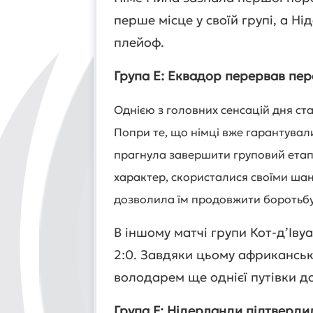
перше місце у своїй групі, а Н
плейоф.
Група E: Еквадор перервав пе
Однією з головних сенсацій дня ст
Попри те, що німці вже гарантували
прагнула завершити груповий етап
характер, скористалися своїми шан
дозволила їм продовжити боротьбу 
В іншому матчі групи Кот-д’Ів
2:0. Завдяки цьому африканськ
володарем ще однієї путівки до
Група F: Нідерланди підтвердил