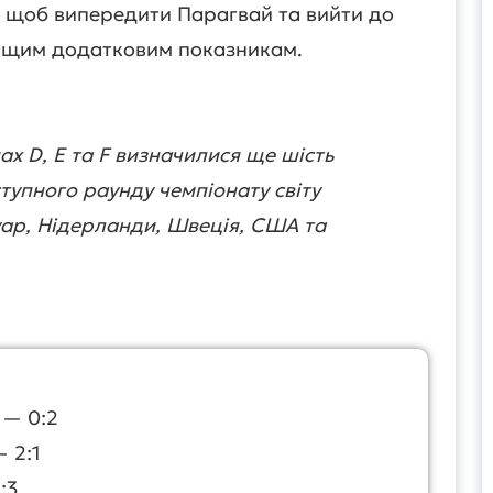
, щоб випередити Парагвай та вийти до
ращим додатковим показникам.
ах D, E та F визначилися ще шість
ступного раунду чемпіонату світу
уар, Нідерланди, Швеція, США та
 — 0:2
 2:1
:3