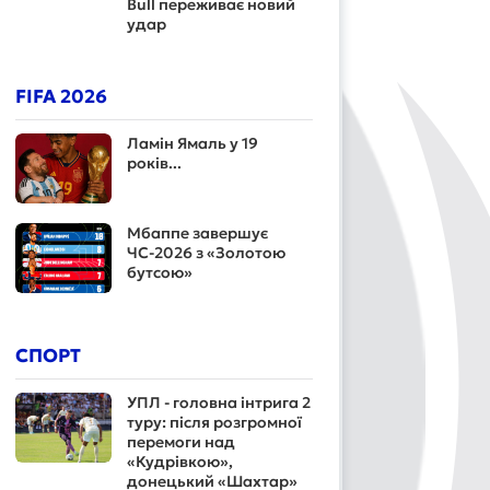
Bull переживає новий
удар
FIFA 2026
Ламін Ямаль у 19
років...
Мбаппе завершує
ЧС-2026 з «Золотою
бутсою»
СПОРТ
УПЛ - головна інтрига 2
туру: після розгромної
перемоги над
«Кудрівкою»,
донецький «Шахтар»