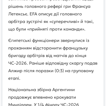
рішень головного рефері гри Франсуа
Летексьє. EFA описує дії головного
арбітра зустрічі як «суперечливі» й такі,
що були «прийняті проти команди».
Єгипетські функціонери звернулися із
проханням відсторонити французьку
бригаду арбітрів від матчів до кінця
ЧС-2026. Раніше відповідну скаргу подав
Алжир після поразки (0:3) на груповому
етапі.
Національна збірна Аргентини
продовжує впевнено крокувати
Мундіалем. У 1/4 фіналу ЧС-2026