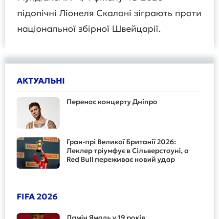
підопічні Ліонеля Скалоні зіграють проти
національної збірної Швейцарії.
АКТУАЛЬНІ
Перенос концерту Дніпро
Гран-прі Великої Британії 2026:
Леклер тріумфує в Сільверстоуні, а
Red Bull переживає новий удар
FIFA 2026
Ламін Ямаль у 19 років...