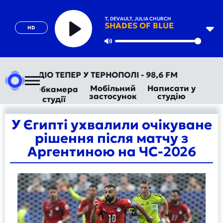
JOHN SUMMIT, DEVAULT, JULIA CHURCH
SHADES OF BLUE
HD
Play
Mute
АВТОРАДІО ТЕПЕР У ТЕРНОПОЛІ - 98,6 FM
Мобільний
Написати у
Вебкамера
застосунок
студію
студії
У Єгипті ухвалили очікуване
рішення після матчу з
Аргентиною на ЧС-2026