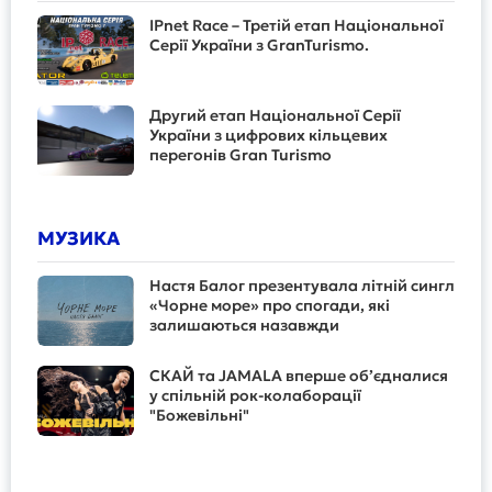
IPnet Race – Третій етап Національної
Серії України з GranTurismo.
Другий етап Національної Серії
України з цифрових кільцевих
перегонів Gran Turismo
МУЗИКА
Настя Балог презентувала літній сингл
«Чорне море» про спогади, які
залишаються назавжди
СКАЙ та JAMALA вперше об’єдналися
у спільній рок-колаборації
"Божевільні"