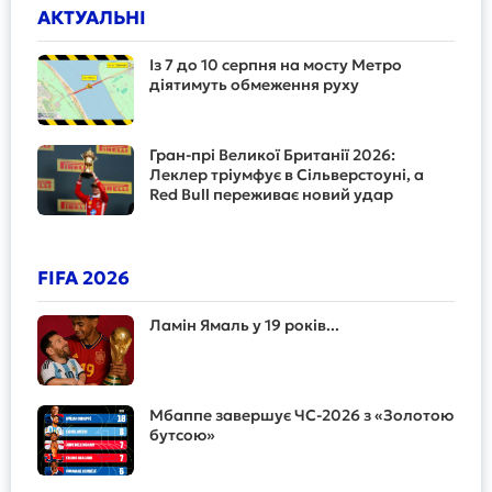
АКТУАЛЬНІ
Із 7 до 10 серпня на мосту Метро
діятимуть обмеження руху
Гран-прі Великої Британії 2026:
Леклер тріумфує в Сільверстоуні, а
Red Bull переживає новий удар
FIFA 2026
Ламін Ямаль у 19 років...
Мбаппе завершує ЧС-2026 з «Золотою
бутсою»