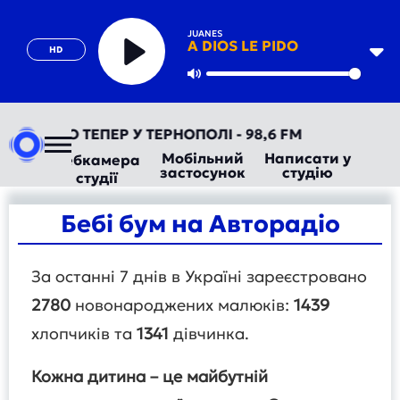
JUANES
A DIOS LE PIDO
HD
Play
Mute
ВТОРАДІО ТЕПЕР У ТЕРНОПОЛІ - 98,6 FM
Мобільний
Написати у
Вебкамера
застосунок
студію
студії
Бебі бум на Авторадіо
За останні 7 днів в Україні зареєстровано
2780
новонароджених малюків:
1439
хлопчиків та
1341
дівчинка.
Кожна дитина – це майбутній