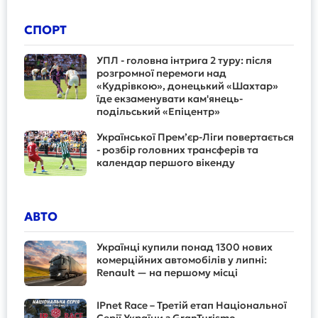
СПОРТ
УПЛ - головна інтрига 2 туру: після
розгромної перемоги над
«Кудрівкою», донецький «Шахтар»
їде екзаменувати кам'янець-
подільський «Епіцентр»
Української Прем’єр-Ліги повертається
- розбір головних трансферів та
календар першого вікенду
АВТО
Українці купили понад 1300 нових
комерційних автомобілів у липні:
Renault — на першому місці
IPnet Race – Третій етап Національної