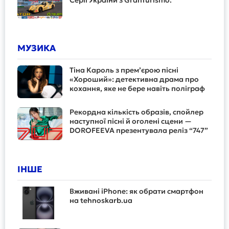
Серії України з GranTurismo.
МУЗИКА
Тіна Кароль з прем’єрою пісні
«Хороший»: детективна драма про
кохання, яке не бере навіть поліграф
Рекордна кількість образів, спойлер
наступної пісні й оголені сцени —
DOROFEEVA презентувала реліз “747”
ІНШЕ
Вживані iPhone: як обрати смартфон
на tehnoskarb.ua