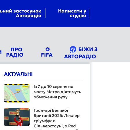
ьний застосунок
Написати у
Авторадіо
студію
БІЖИ З
ПРО
⚽
И
РАДІО
FIFA
АВТОРАДІО
АКТУАЛЬНІ
Із 7 до 10 серпня на
мосту Метро діятимуть
обмеження руху
Гран-прі Великої
Британії 2026: Леклер
тріумфує в
Сільверстоуні, а Red