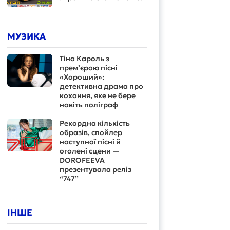
МУЗИКА
Тіна Кароль з
прем’єрою пісні
«Хороший»:
детективна драма про
кохання, яке не бере
навіть поліграф
Рекордна кількість
образів, спойлер
наступної пісні й
оголені сцени —
DOROFEEVA
презентувала реліз
“747”
ІНШЕ