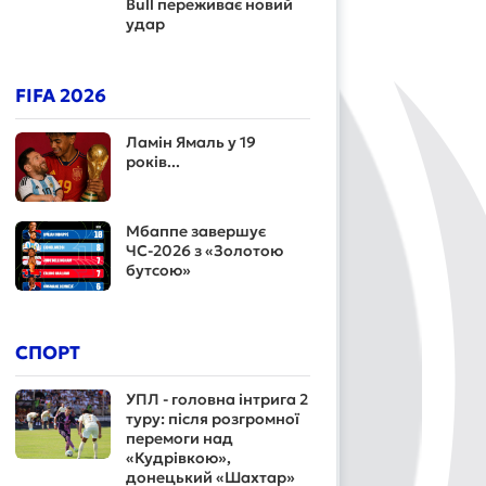
Bull переживає новий
удар
FIFA 2026
Ламін Ямаль у 19
років...
Мбаппе завершує
ЧС-2026 з «Золотою
бутсою»
СПОРТ
УПЛ - головна інтрига 2
туру: після розгромної
перемоги над
«Кудрівкою»,
донецький «Шахтар»