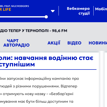
L FEAT. NILE RODGERS
Вебкамера
Мобіл
R LIFE
студії
te
ЕПЕР У ТЕРНОПОЛІ - 98,6 FM
ЧАРТ
АКЦІЇ
ВІДЕО
НОВИН
АВТОРАДІО
оли: навчання водінню стає
ступнішим
аїни запускає інформаційну кампанію про
людей з різними порушеннями. Відтепер
» отримують нову назву – «Безбар’єрні
мування має бути більш доступним та