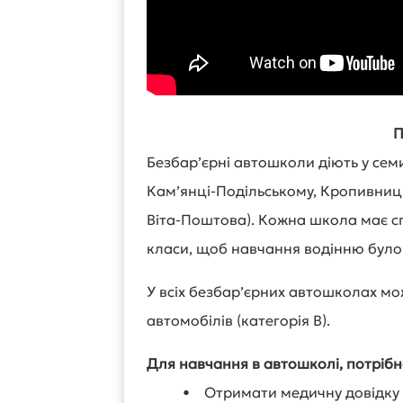
П
Безбар’єрні автошколи діють у семи 
Кам’янці-Подільському, Кропивницьк
Віта-Поштова). Кожна школа має сп
класи, щоб навчання водінню було
У всіх безбар’єрних автошколах м
автомобілів (категорія B).
Для навчання в автошколі, потрібн
• Отримати медичну довідку 