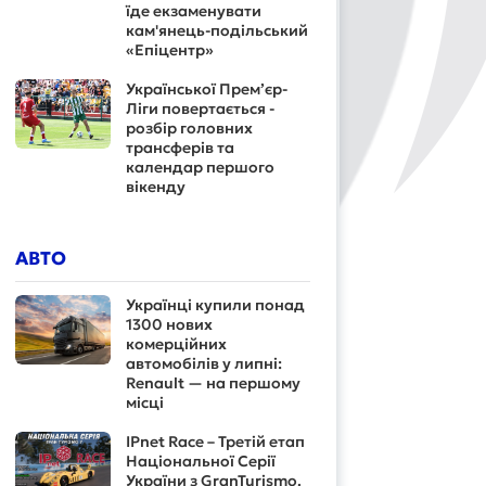
їде екзаменувати
кам'янець-подільський
«Епіцентр»
Української Прем’єр-
Ліги повертається -
розбір головних
трансферів та
календар першого
вікенду
АВТО
Українці купили понад
1300 нових
комерційних
автомобілів у липні:
Renault — на першому
місці
IPnet Race – Третій етап
Національної Серії
України з GranTurismo.