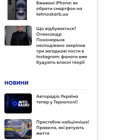
Вживані iPhone: як
обрати смартфон на
tehnoskarb.ua
Що відбувається?
Олександр
Пономарьов
несподівано закріпив
три загадкові пости в
Instagram: фанати вже
будують власні теорії
НОВИНИ
Авторадіо Україна
тепер у Тернополі!
Пристебни найцінніше!
Правила, які рятують
життя