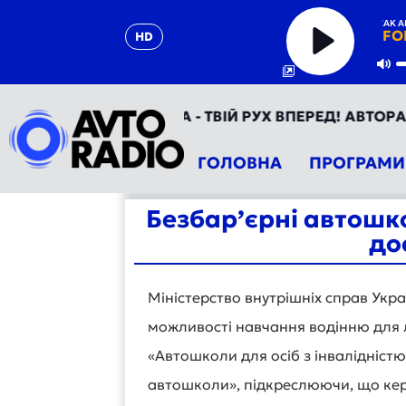
KYGO & ZAK ABE
FO
HD
Play
Mu
АВТОРАДІО УКРАЇНА - ТВІЙ РУХ ВПЕРЕД! АВТОРАДІО Т
ГОЛОВНА
ПРОГРАМИ
Безбар’єрні автошк
до
Міністерство внутрішніх справ Укр
можливості навчання водінню для 
«Автошколи для осіб з інвалідністю
автошколи», підкреслюючи, що кер