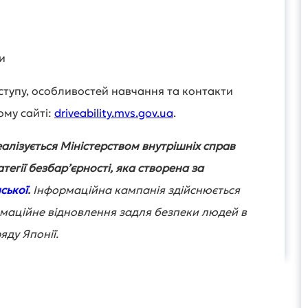
и
тупу, особливостей навчання та контакти
му сайті:
driveability.mvs.gov.ua
.
алізується Міністерством внутрішніх справ
тегії безбарʼєрності, яка створена за
ської
.
Інформаційна кампанія здійснюється
маційне відновлення задля безпеки людей в
яду Японії.