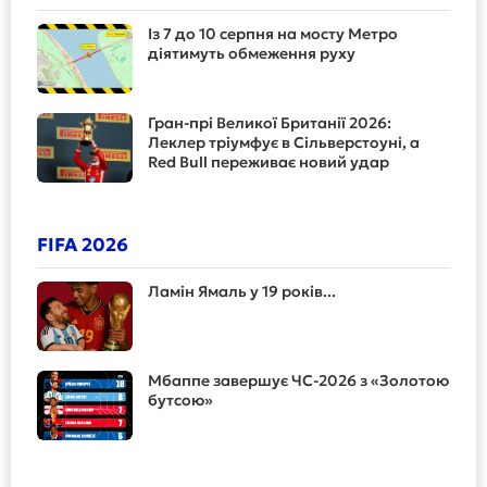
Із 7 до 10 серпня на мосту Метро
діятимуть обмеження руху
Гран-прі Великої Британії 2026:
Леклер тріумфує в Сільверстоуні, а
Red Bull переживає новий удар
FIFA 2026
Ламін Ямаль у 19 років...
Мбаппе завершує ЧС-2026 з «Золотою
бутсою»