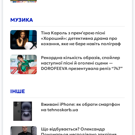
МУЗИКА
Тіна Кароль з прем’єрою пісні
«Хороший»: детективна драма про
кохання, яке не бере навіть поліграф
Рекордна кількість образів, спойлер
наступної пісні й оголені сцени —
DOROFEEVA презентувала реліз “747”
ІНШЕ
Вживані iPhone: як обрати смартфон
на tehnoskarb.ua
Що відбувається? Олександр
Пономарьов несподівано закріпив