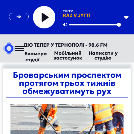
CHEEV
RAZ V JYTTI
HD
Play
Mute
 АВТОРАДІО ТЕПЕР У ТЕРНОПОЛІ - 98,6 FM
Мобільний
Написати у
Вебкамера
застосунок
студію
студії
Броварським проспектом
протягом трьох тижнів
обмежуватимуть рух