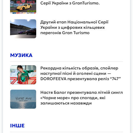
Серії України з GranTurismo.
Другий етап Національної Серії
України з цифрових кільцевих
перегонів Gran Turismo
МУЗИКА
Рекордна кількість образів, спойлер
наступної пісні й оголені сцени —
DOROFEEVA презентувала реліз “747”
Настя Балог презентувала літній сингл
«Чорне море» про спогади, які
залишаються назавжди
ІНШЕ