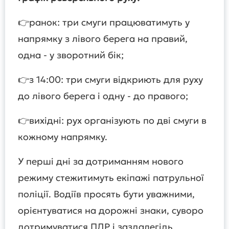
👉ранок: три смуги працюватимуть у
напрямку з лівого берега на правий,
одна - у зворотний бік;
👉з 14:00: три смуги відкриють для руху
до лівого берега і одну - до правого;
👉вихідні: рух організують по дві смуги в
кожному напрямку.
У перші дні за дотриманням нового
режиму стежитимуть екіпажі патрульної
поліції. Водіїв просять бути уважними,
орієнтуватися на дорожні знаки, суворо
дотримуватися ПДР і заздалегідь