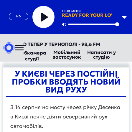
FELIX JAEHN
READY FOR YOUR LOVE
HD
Play
Mute
ВТОРАДІО ТЕПЕР У ТЕРНОПОЛІ - 98,6 FM
Мобільний
Написати у
Вебкамера
застосунок
студію
студії
У КИЄВІ ЧЕРЕЗ ПОСТІЙНІ
ПРОБКИ ВВОДЯТЬ НОВИЙ
ВИД РУХУ
З 14 серпня на мосту через річку Десенка
в Києві почне діяти реверсивний рух
автомобілів.