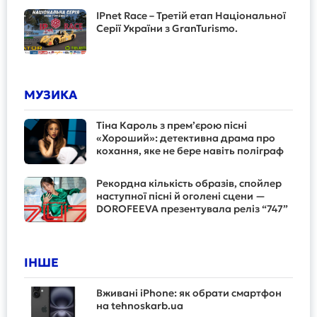
IPnet Race – Третій етап Національної
Серії України з GranTurismo.
МУЗИКА
Тіна Кароль з прем’єрою пісні
«Хороший»: детективна драма про
кохання, яке не бере навіть поліграф
Рекордна кількість образів, спойлер
наступної пісні й оголені сцени —
DOROFEEVA презентувала реліз “747”
ІНШЕ
Вживані iPhone: як обрати смартфон
на tehnoskarb.ua