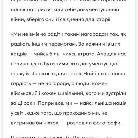
повністю присвятили себе документуванню
війни, зберігаючи її свідчення для історії.
«Ми не вміємо радіти таким нагородам так, як
радіють іншим перемогам. За кожним із цих
кадрів — чийсь біль і чиясь втрата. Але для нас
велика честь бути тими, хто документує цю
епоху й зберігає її для історії. Найбільша наша
гордість — не нагороди, а люди: кожен
військовий і кожен цивільний, кого ми зустріли
за ці роки. Попри все, ми — найсильніша нація
у світі, адже того, що проходимо ми, не
витримав би ніхто», — розповіли фотографи.
Перемога на конкурсі Getty Images — не