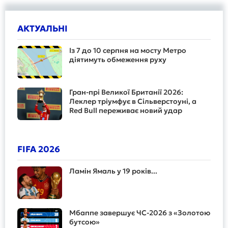
АКТУАЛЬНІ
Із 7 до 10 серпня на мосту Метро
діятимуть обмеження руху
Гран-прі Великої Британії 2026:
Леклер тріумфує в Сільверстоуні, а
Red Bull переживає новий удар
FIFA 2026
Ламін Ямаль у 19 років...
Мбаппе завершує ЧС-2026 з «Золотою
бутсою»