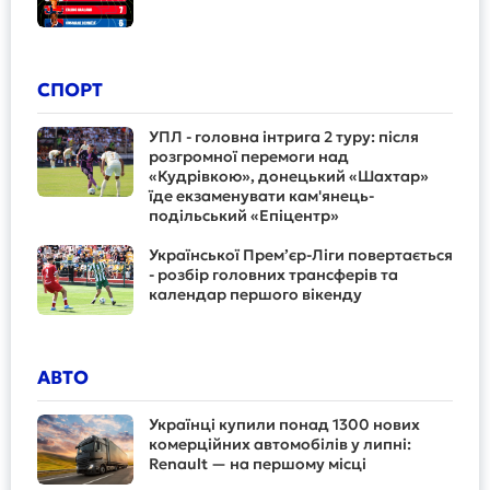
СПОРТ
УПЛ - головна інтрига 2 туру: після
розгромної перемоги над
«Кудрівкою», донецький «Шахтар»
їде екзаменувати кам'янець-
подільський «Епіцентр»
Української Прем’єр-Ліги повертається
- розбір головних трансферів та
календар першого вікенду
АВТО
Українці купили понад 1300 нових
комерційних автомобілів у липні:
Renault — на першому місці