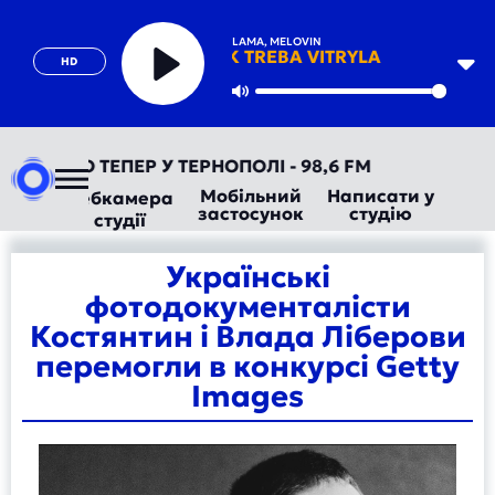
LAMA, MELOVIN
MENI TAK TREBA VITRYLA
HD
Play
Mute
ОРАДІО ТЕПЕР У ТЕРНОПОЛІ - 98,6 FM
Мобільний
Написати у
Вебкамера
застосунок
студію
студії
Українські
фотодокументалісти
Костянтин і Влада Ліберови
перемогли в конкурсі Getty
Images