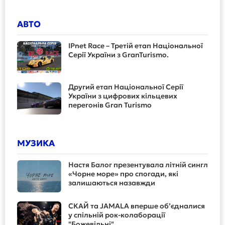
АВТО
IPnet Race – Третій етап Національної
Серії України з GranTurismo.
Другий етап Національної Серії
України з цифрових кільцевих
перегонів Gran Turismo
МУЗИКА
Настя Балог презентувала літній сингл
«Чорне море» про спогади, які
залишаються назавжди
СКАЙ та JAMALA вперше об’єдналися
у спільній рок-колаборації
"Божевільні"