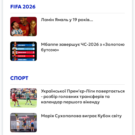
FIFA 2026
Ламін Ямаль у 19 років...
Мбаппе завершує ЧС-2026 з «Золотою
бутсою»
СПОРТ
Української Прем’єр-Ліги повертається
- розбір головних трансферів та
календар першого вікенду
Марія Сухопалова виграє Кубок світу