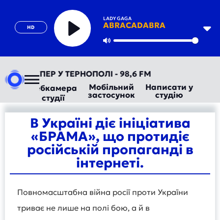
LADY GAGA
ABRACADABRA
HD
Play
Mute
ДІО ТЕПЕР У ТЕРНОПОЛІ - 98,6 FM
Мобільний
Написати у
Вебкамера
застосунок
студію
студії
В Україні діє ініціатива
«БРАМА», що протидіє
російській пропаганді в
інтернеті.
Повномасштабна війна росії проти України
триває не лише на полі бою, а й в