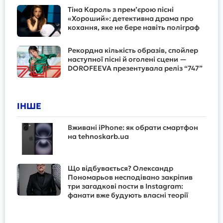
Тіна Кароль з прем’єрою пісні
«Хороший»: детективна драма про
кохання, яке не бере навіть поліграф
Рекордна кількість образів, спойлер
наступної пісні й оголені сцени —
DOROFEEVA презентувала реліз “747”
ІНШЕ
Вживані iPhone: як обрати смартфон
на tehnoskarb.ua
Що відбувається? Олександр
Пономарьов несподівано закріпив
три загадкові пости в Instagram:
фанати вже будують власні теорії