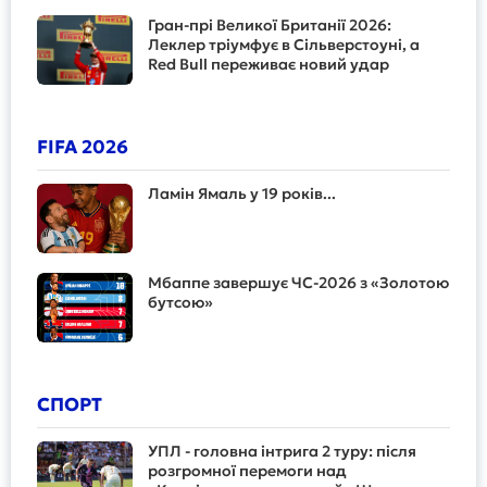
Гран-прі Великої Британії 2026:
Леклер тріумфує в Сільверстоуні, а
Red Bull переживає новий удар
FIFA 2026
Ламін Ямаль у 19 років...
Мбаппе завершує ЧС-2026 з «Золотою
бутсою»
СПОРТ
УПЛ - головна інтрига 2 туру: після
розгромної перемоги над