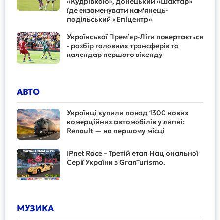
«Кудрівкою», донецький «Шахтар»
їде екзаменувати кам'янець-
подільський «Епіцентр»
Української Прем’єр-Ліги повертається
- розбір головних трансферів та
календар першого вікенду
АВТО
Українці купили понад 1300 нових
комерційних автомобілів у липні:
Renault — на першому місці
IPnet Race – Третій етап Національної
Серії України з GranTurismo.
МУЗИКА