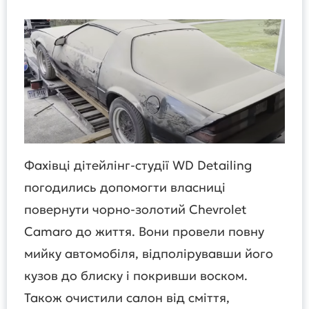
Фахівці дітейлінг-студії WD Detailing
погодились допомогти власниці
повернути чорно-золотий Chevrolet
Camaro до життя. Вони провели повну
мийку автомобіля, відполірувавши його
кузов до блиску і покривши воском.
Також очистили салон від сміття,