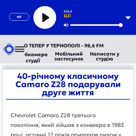
KOLA
ШІ
HD
Play
Mute
ТОРАДІО ТЕПЕР У ТЕРНОПОЛІ - 98,6 FM
Мобільний
Написати у
Вебкамера
застосунок
студію
студії
40-річному класичному
Camaro Z28 подарували
друге життя
Chevrolet Camaro Z28 третього
покоління, який зійшов з конвеєра в 1983
році, останні 12 років припадав пилом у