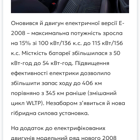
Оновився й двигун електричної версії E-
2008 – максимальна потужність зросла
на 15% зі 100 кВт/136 к.с. до 115 кВт/156
к.с. Місткість батареї збільшилася з 50
кВт-год до 54 кВт-год. Підвищення
ефективності електрики дозволило
збільшити запас ходу до 406 км
порівняно з 345 км раніше (змішаний
цикл WLTP). Незабаром з’явиться й нова
гібридна силова установка.
На додаток до електрифікованих
двигунів модельний ряд нового 2008