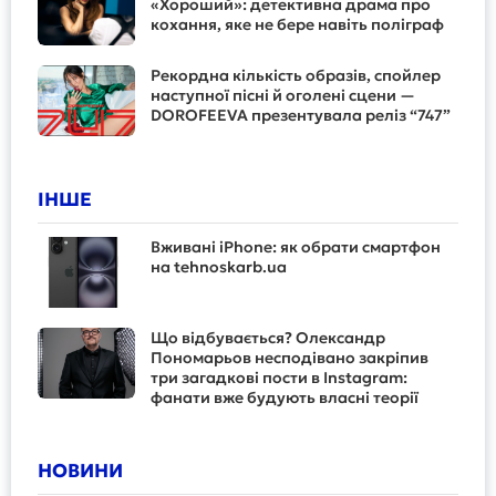
«Хороший»: детективна драма про
кохання, яке не бере навіть поліграф
Рекордна кількість образів, спойлер
наступної пісні й оголені сцени —
DOROFEEVA презентувала реліз “747”
ІНШЕ
Вживані iPhone: як обрати смартфон
на tehnoskarb.ua
Що відбувається? Олександр
Пономарьов несподівано закріпив
три загадкові пости в Instagram:
фанати вже будують власні теорії
НОВИНИ