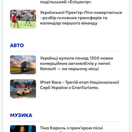
подільський «Епіцентр»
Української Прем’єр-Ліги повертається
- розбір головних трансферів та
календар першого вікенду
АВТО
Українці купили понад 1300 нових
комерційних автомобілів у липні:
Renault — на першому місці
IPnet Race – Третій етап Національної
Серії України з GranTurismo.
МУЗИКА
Тіна Кароль з прем’єрою пісні