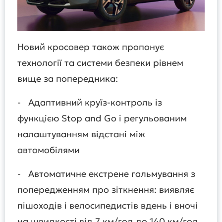
Новий кросовер також пропонує
технології та системи безпеки рівнем
вище за попередника:
- Адаптивний круїз-контроль із
функцією Stop and Go і регульованим
налаштуванням відстані між
автомобілями
- Автоматичне екстрене гальмування з
попередженням про зіткнення: виявляє
пішоходів і велосипедистів вдень і вночі
на швидкості від 7 км/год до 140 км/год