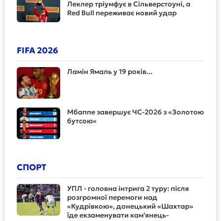
Леклер тріумфує в Сільверстоуні, а
Red Bull переживає новий удар
FIFA 2026
Ламін Ямаль у 19 років...
Мбаппе завершує ЧС-2026 з «Золотою
бутсою»
СПОРТ
УПЛ - головна інтрига 2 туру: після
розгромної перемоги над
«Кудрівкою», донецький «Шахтар»
їде екзаменувати кам'янець-