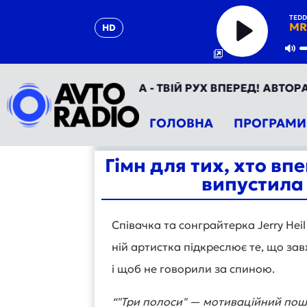
TEDD
MR
HD
Play
Mu
АВТОРАДІО УКРАЇНА - ТВІЙ РУХ ВПЕРЕД! АВТОРАДІО 
ГОЛОВНА
ПРОГРАМИ
Гімн для тих, хто впе
випустила 
Співачка та сонграйтерка Jerry Hei
ній артистка підкреслює те, що за
і щоб не говорили за спиною.
“"Три полоси" — мотиваційний пош