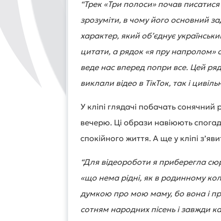
“Трек «Три полоси» почав писатися 
зрозуміти, в чому його основний за
характер, який обʼєднує український
цитати, а рядок «я пру напролом» с
веде нас вперед попри все. Цей рядо
виклали відео в ТікТок, так і цивіл
У кліпі глядачі побачать сонячний 
вечерю. Ці образи навіюють спогади
спокійного життя. А ще у кліпі з’яви
“Для відеороботи я приберегла сюр
«що нема рідні, як в родинному колі
думкою про мою маму, бо вона і пр
сотням народних пісень і завжди ка