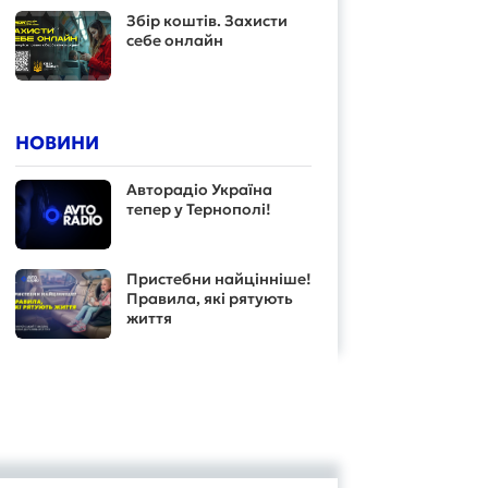
Збір коштів. Захисти
себе онлайн
НОВИНИ
Авторадіо Україна
тепер у Тернополі!
Пристебни найцінніше!
Правила, які рятують
життя