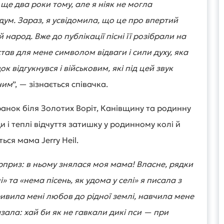
ще два роки тому, але я ніяк не могла
дум. Зараз, я усвідомила, що це про впертий
 народ. Вже до публікації пісні її розібрали на
тав для мене символом відваги і сили духу, яка
к відгукнувся і військовим, які під цей звук
ьним
”, — зізнається співачка.
ранок біля Золотих Воріт, Канівщину та родинну
 і теплі відчуття затишку у родинному колі й
ться мама Jerry Heil.
приз: в ньому знялася моя мама! Власне, рядки
» та «нема пісень, як удома у селі» я писала з
ивила мені любов до рідної землі, навчила мене
зала: хай би як не гавкали дикі пси — при