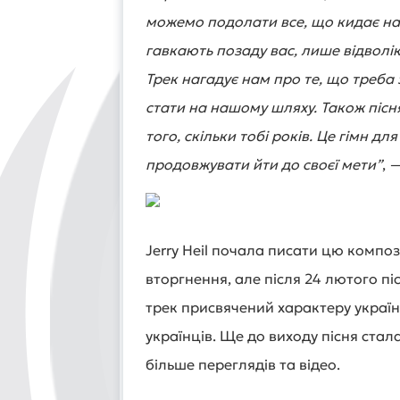
можемо подолати все, що кидає нам
гавкають позаду вас, лише відволік
Трек нагадує нам про те, що треба
стати на нашому шляху. Також пісня 
того, скільки тобі років. Це гімн д
продовжувати йти до своєї мети”
, 
Jerry Heil почала писати цю комп
вторгнення, але після 24 лютого п
трек присвячений характеру українс
українців. Ще до виходу пісня стала
більше переглядів та відео.