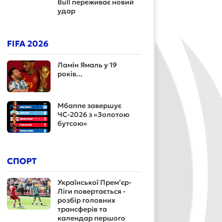
Bull переживає новий
удар
FIFA 2026
Ламін Ямаль у 19
років...
Мбаппе завершує
ЧС-2026 з «Золотою
бутсою»
СПОРТ
Української Прем’єр-
Ліги повертається -
розбір головних
трансферів та
календар першого