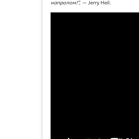
напролом!”, —
Jerry Heil.