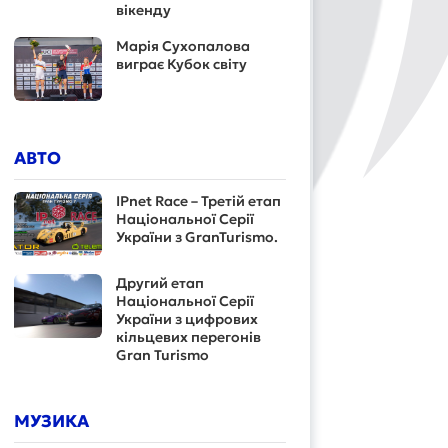
вікенду
Марія Сухопалова
виграє Кубок світу
АВТО
IPnet Race – Третій етап
Національної Серії
України з GranTurismo.
Другий етап
Національної Серії
України з цифрових
кільцевих перегонів
Gran Turismo
МУЗИКА