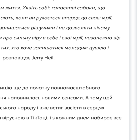
 життя. Уявіть собі: галасливі собаки, що
ають, коли ви рухаєтеся вперед до своєї мрії.
 залишатися рішучими і не дозволяти нічому
про сильну віру в себе і свої мрії, незалежно від
ля тих, хто хоче залишатися молодим душею і
— розповідає Jerry Heil.
озицію ще до початку повномасштабного
існя наповнилась новими сенсами. А тому цей
ького народу і вже встиг засісти в серцях
 вірусною в ТікТоці, і з кожним днем набирає все