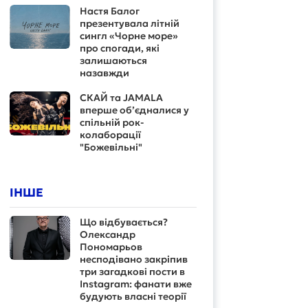
Настя Балог
презентувала літній
сингл «Чорне море»
про спогади, які
залишаються
назавжди
СКАЙ та JAMALA
вперше об’єдналися у
спільній рок-
колаборації
"Божевільні"
ІНШЕ
Що відбувається?
Олександр
Пономарьов
несподівано закріпив
три загадкові пости в
Instagram: фанати вже
будують власні теорії