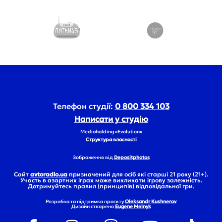
Телефон студії:
0 800 334 103
Написати у студію
Mediaholding «Evolution»
Структура власності
Зображення від
Depositphotos
Сайт
avtoradio.ua
призначений для осіб які старші 21 року (21+).
Участь в азартних іграх може викликати ігрову залежність.
Дотримуйтесь правил (принципів) відповідальної гри.
Розробка та підтримка проєкту
Oleksandr Kushnerov
Дизайн створено
Eugene Melnyk