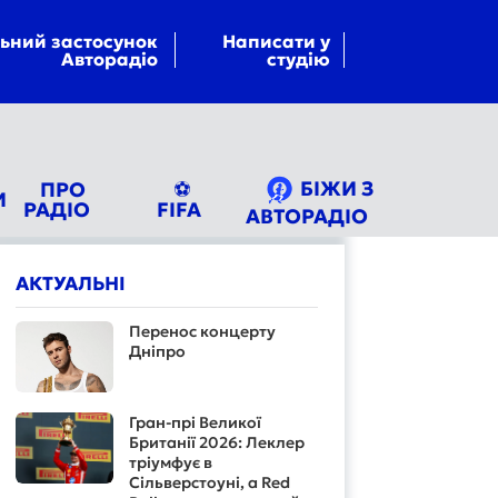
ьний застосунок
Написати у
Авторадіо
студію
БІЖИ З
ПРО
⚽
И
РАДІО
FIFA
АВТОРАДІО
АКТУАЛЬНІ
Перенос концерту
Дніпро
Гран-прі Великої
Британії 2026: Леклер
тріумфує в
Сільверстоуні, а Red