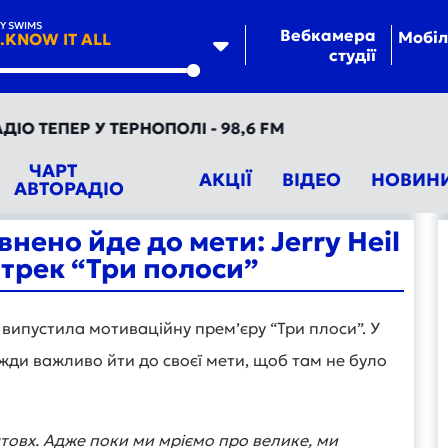
Y SWIMS
Вебкамера
Мобіл
.KNOW IT ALL
студії
te
ТЕПЕР У ТЕРНОПОЛІ - 98,6 FM
ЧАРТ
АКЦІЇ
ВІДЕО
НОВИН
АВТОРАДІО
внено йде до мети: Jerry Heil
трек “Три полоси”
l випустила мотиваційну прем’єру “Три плоси”. У
вжди важливо йти до своєї мети, щоб там не було
товх. Адже поки ми мріємо про велике, ми