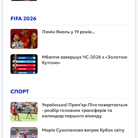
FIFA 2026
Ламін Ямаль у 19 років...
Мбаппе завершує ЧС-2026 з «Золотою
бутсою»
СПОРТ
Української Прем’єр-Ліги повертається
- розбір головних трансферів та
календар першого вікенду
Марія Сухопалова виграє Кубок світу