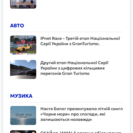
АВТО
IPnet Race – Третій етап Національної
Серії України з GranTurismo.
Другий етап Національної Серії
України з цифрових кільцевих
перегонів Gran Turismo
МУЗИКА
Настя Балог презентувала літній сингл
«Чорне море» про спогади, які
залишаються назавжди
СКАЙ та JAMALA вперше об’єдналися