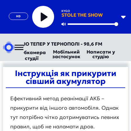
KYGO
STOLE THE SHOW
HD
Play
Mute
ВТОРАДІО ТЕПЕР У ТЕРНОПОЛІ - 98,6 FM
Мобільний
Написати у
Вебкамера
застосунок
студію
студії
Інструкція як прикурити
сівший акумулятор
Ефективний метод реанімації АКБ –
прикурити від іншого автомобіля. Однак
тут потрібно чітко дотримуватись певних
правил, щоб не наламати дров.