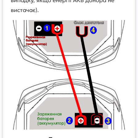
випадку, якщо енергії АКБ донора не
вистачає).