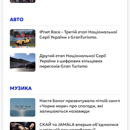
АВТО
IPnet Race – Третій етап Національної
Серії України з GranTurismo.
Другий етап Національної Серії
України з цифрових кільцевих
перегонів Gran Turismo
МУЗИКА
Настя Балог презентувала літній сингл
«Чорне море» про спогади, які
залишаються назавжди
СКАЙ та JAMALA вперше об’єдналися
у спільній рок-колаборації