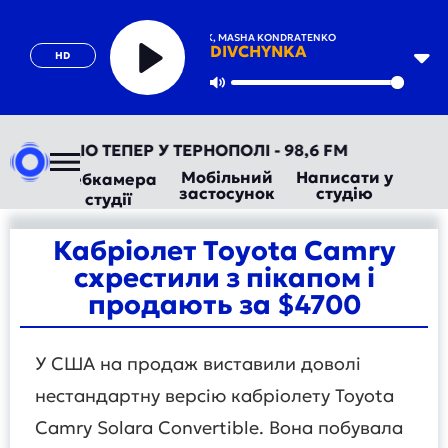
IRYNA BILYK, MASHA KONDRATENKO
DIVCHYNKA
HD
Play
Mute
ТОРАДІО ТЕПЕР У ТЕРНОПОЛІ - 98,6 FM
Мобільний
Написати у
Вебкамера
застосунок
студію
студії
Кабріолет Toyota Camry
схрестили з пікапом і
продають за $4700
У США на продаж виставили доволі
нестандартну версію кабріолету Toyota
Camry Solara Convertible. Вона побувала