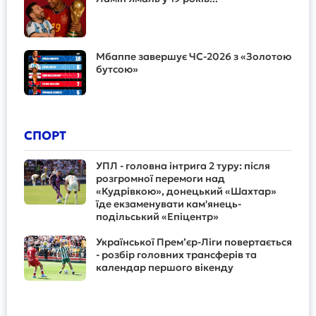
Мбаппе завершує ЧС-2026 з «Золотою
бутсою»
СПОРТ
УПЛ - головна інтрига 2 туру: після
розгромної перемоги над
«Кудрівкою», донецький «Шахтар»
їде екзаменувати кам'янець-
подільський «Епіцентр»
Української Прем’єр-Ліги повертається
- розбір головних трансферів та
календар першого вікенду