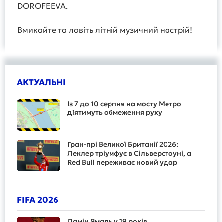
DOROFEEVA.
Вмикайте та ловіть літній музичний настрій!
АКТУАЛЬНІ
Із 7 до 10 серпня на мосту Метро
діятимуть обмеження руху
Гран-прі Великої Британії 2026:
Леклер тріумфує в Сільверстоуні, а
Red Bull переживає новий удар
FIFA 2026
Ламін Ямаль у 19 років...