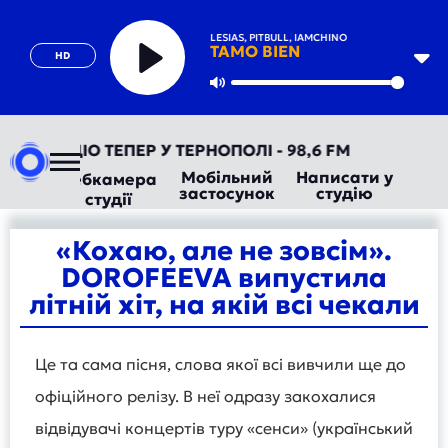
ENRIQUE IGLESIAS, PITBULL, IAMCHINO
TAMO BIEN
HD
Play
Mute
АВТОРАДІО ТЕПЕР У ТЕРНОПОЛІ - 98,6 FM
Мобільний
Написати у
Вебкамера
застосунок
студію
студії
«Кохаю, але не зовсім».
DOROFEEVA випустила
літній хіт, на якій всі чекали
Це та сама пісня, слова якої всі вивчили ще до
офіційного релізу. В неї одразу закохалися
відвідувачі концертів туру «сенси» (український