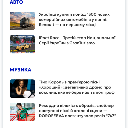
АВТО
Українці купили понад 1300 нових
комерційних автомобілів у липні:
Renault — на першому місці
IPnet Race – Третій етап Національної
Серії України з GranTurismo.
МУЗИКА
Тіна Кароль з прем’єрою пісні
«Хороший»: детективна драма про
кохання, яке не бере навіть поліграф
Рекордна кількість образів, спойлер
наступної пісні й оголені сцени —
DOROFEEVA презентувала реліз “747”