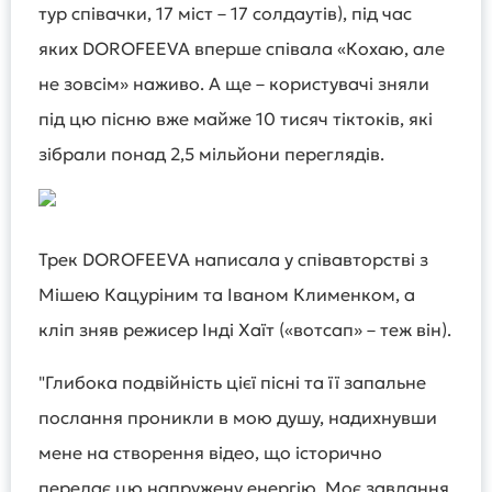
тур співачки, 17 міст – 17 солдаутів), під час
яких DOROFEEVA вперше співала «Кохаю, але
не зовсім» наживо. А ще – користувачі зняли
під цю пісню вже майже 10 тисяч тіктоків, які
зібрали понад 2,5 мільйони переглядів.
Трек DOROFEEVA написала у співавторстві з
Мішею Кацуріним та Іваном Клименком, а
кліп зняв режисер Інді Хаїт («вотсап» – теж він).
"Глибока подвійність цієї пісні та її запальне
послання проникли в мою душу, надихнувши
мене на створення відео, що історично
передає цю напружену енергію. Моє завдання