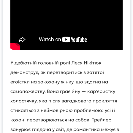
У дебютній головній ролі Леся Нікітюк
демонструє, як перетворитись з затятої
егоїстки на закохану жінку, що здатна на
самопожертву. Вона грає Яну — кар’єристку і
холостячку, яка після загадкового прокляття
стикається з неймовірною проблемою: усі її
кохані перетворюються на собак. Трейлер
занурює глядача у світ, де романтика межує з