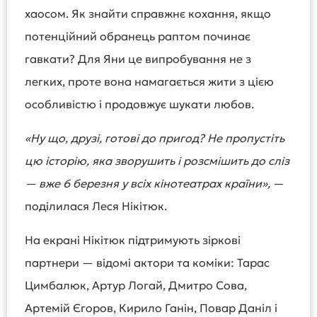
хаосом. Як знайти справжнє кохання, якщо
потенційний обранець раптом починає
гавкати? Для Яни це випробування не з
легких, проте вона намагається жити з цією
особливістю і продовжує шукати любов.
«Ну що, друзі, готові до пригод? Не пропустіть
цю історію, яка зворушить і розсмішить до сліз
— вже 6 березня у всіх кінотеатрах країни»,
—
поділилася Леся Нікітюк.
На екрані Нікітюк підтримують зіркові
партнери — відомі актори та коміки: Тарас
Цимбалюк, Артур Логай, Дмитро Сова,
Артемій Єгоров, Кирило Ганін, Повар Даніл і