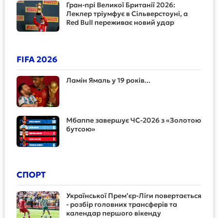
Гран-прі Великої Британії 2026:
Леклер тріумфує в Сільверстоуні, а
Red Bull переживає новий удар
FIFA 2026
Ламін Ямаль у 19 років...
Мбаппе завершує ЧС-2026 з «Золотою
бутсою»
СПОРТ
Української Прем’єр-Ліги повертається
- розбір головних трансферів та
календар першого вікенду