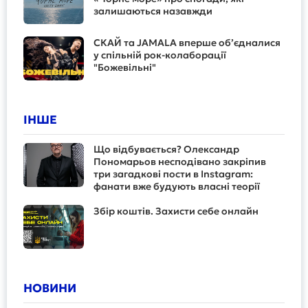
залишаються назавжди
СКАЙ та JAMALA вперше об’єдналися
у спільній рок-колаборації
"Божевільні"
ІНШЕ
Що відбувається? Олександр
Пономарьов несподівано закріпив
три загадкові пости в Instagram:
фанати вже будують власні теорії
Збір коштів. Захисти себе онлайн
НОВИНИ