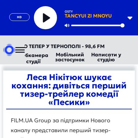
OSTY
TANCYUI ZI MNOYU
HD
Play
Mute
ТОРАДІО ТЕПЕР У ТЕРНОПОЛІ - 98,6 FM
Мобільний
Написати у
Вебкамера
застосунок
студію
студії
Леся Нікітюк шукає
кохання: дивіться перший
тизер-трейлер комедії
«Песики»
FILM.UA Group за підтримки Нового
каналу представили перший тизер-