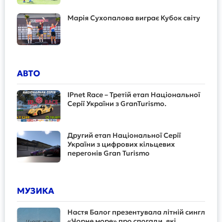
Марія Сухопалова виграє Кубок світу
АВТО
IPnet Race – Третій етап Національної
Серії України з GranTurismo.
Другий етап Національної Серії
України з цифрових кільцевих
перегонів Gran Turismo
МУЗИКА
Настя Балог презентувала літній сингл
«Чорне море» про спогади, які