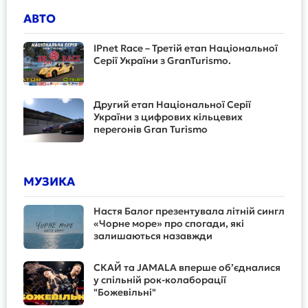
АВТО
IPnet Race – Третій етап Національної
Серії України з GranTurismo.
Другий етап Національної Серії
України з цифрових кільцевих
перегонів Gran Turismo
МУЗИКА
Настя Балог презентувала літній сингл
«Чорне море» про спогади, які
залишаються назавжди
СКАЙ та JAMALA вперше об’єдналися
у спільній рок-колаборації
"Божевільні"