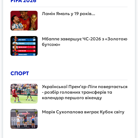
FIFA 2026
Ламін Ямаль у 19 років...
Мбаппе завершує ЧС-2026 з «Золотою
бутсою»
СПОРТ
Української Прем’єр-Ліги повертається
- розбір головних трансферів та
календар першого вікенду
Марія Сухопалова виграє Кубок світу