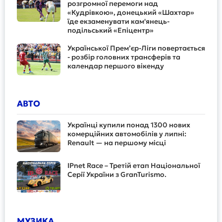
розгромної перемоги над
«Кудрівкою», донецький «Шахтар»
їде екзаменувати кам'янець-
подільський «Епіцентр»
Української Прем’єр-Ліги повертається
- розбір головних трансферів та
календар першого вікенду
АВТО
Українці купили понад 1300 нових
комерційних автомобілів у липні:
Renault — на першому місці
IPnet Race – Третій етап Національної
Серії України з GranTurismo.
МУЗИКА