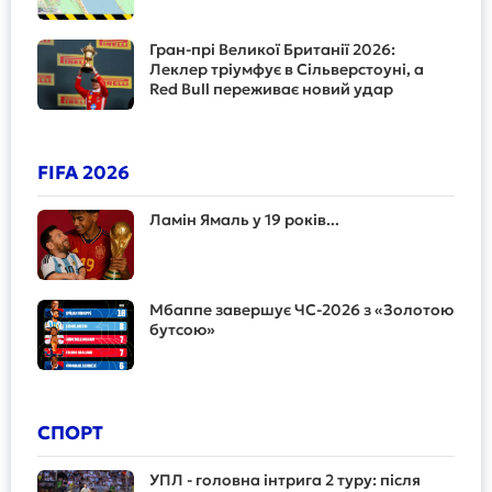
Гран-прі Великої Британії 2026:
Леклер тріумфує в Сільверстоуні, а
Red Bull переживає новий удар
FIFA 2026
Ламін Ямаль у 19 років...
Мбаппе завершує ЧС-2026 з «Золотою
бутсою»
СПОРТ
УПЛ - головна інтрига 2 туру: після