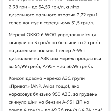
2,98 грн – до 54,59 грн/л, а літр
дизельного пального втратив 2,72 грн і
тепер коштує в середньому 51,5 грн/л.
Мережі ОККО й WOG упродовж місяця
скинули по 3 грн/л на бензини та 2 грн/л
на дизельне пальне. І тепер А-95 і
дизпальне на АЗК цих мереж продається
за 54,99 грн/л, А-95+ – за 56,99 грн/л.
Консолідована мережа АЗС групи
«Приват» (ANP, Avias тощо), яка
нараховує близько 950 АЗС, за грудень
скинула ціни на бензин А-95 і ДП на
понад 4 грн/л – до 49,26 грн/л (-4,24 грн/