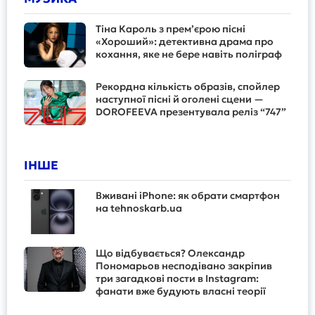
Тіна Кароль з прем’єрою пісні
«Хороший»: детективна драма про
кохання, яке не бере навіть поліграф
Рекордна кількість образів, спойлер
наступної пісні й оголені сцени —
DOROFEEVA презентувала реліз “747”
ІНШЕ
Вживані iPhone: як обрати смартфон
на tehnoskarb.ua
Що відбувається? Олександр
Пономарьов несподівано закріпив
три загадкові пости в Instagram:
фанати вже будують власні теорії