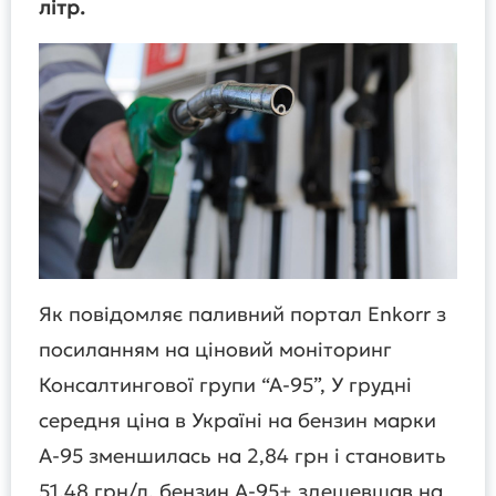
літр.
Як повідомляє паливний портал Enkorr з
посиланням на ціновий моніторинг
Консалтингової групи “А-95”, У грудні
середня ціна в Україні на бензин марки
А-95 зменшилась на 2,84 грн і становить
51,48 грн/л, бензин А-95+ здешевшав на