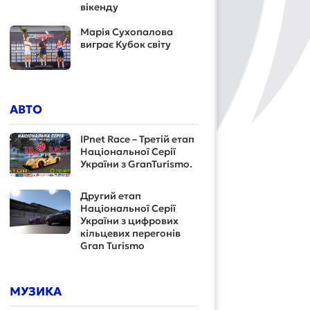
вікенду
Марія Сухопалова
виграє Кубок світу
АВТО
IPnet Race – Третій етап
Національної Серії
України з GranTurismo.
Другий етап
Національної Серії
України з цифрових
кільцевих перегонів
Gran Turismo
МУЗИКА