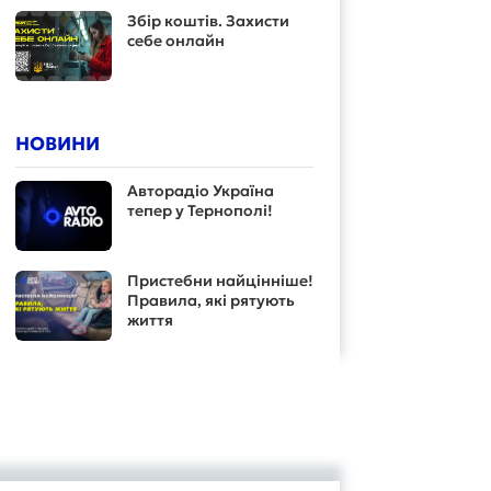
Збір коштів. Захисти
себе онлайн
НОВИНИ
Авторадіо Україна
тепер у Тернополі!
Пристебни найцінніше!
Правила, які рятують
життя