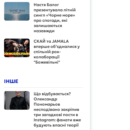
Настя Балог
презентувала літній
сингл «Чорне море»
про спогади, які
залишаються
назавжди
СКАЙ та JAMALA
вперше об’єдналися у
спільній рок-
колаборації
"Божевільні"
ІНШЕ
Що відбувається?
Олександр
Пономарьов
несподівано закріпив
три загадкові пости в
Instagram: фанати вже
будують власні теорії