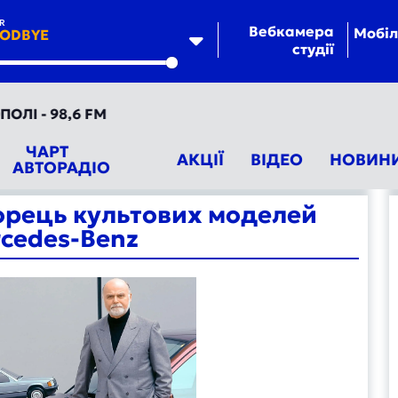
R
Вебкамера
Мобіл
ODBYE
студії
te
- 98,6 FM
ЧАРТ
АКЦІЇ
ВІДЕО
НОВИН
АВТОРАДІО
ворець культових моделей
cedes-Benz