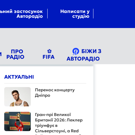
ьний застосунок
Написати у
Авторадіо
студію
БІЖИ З
ПРО
⚽
И
РАДІО
FIFA
АВТОРАДІО
АКТУАЛЬНІ
Перенос концерту
Дніпро
Гран-прі Великої
Британії 2026: Леклер
тріумфує в
Сільверстоуні, а Red