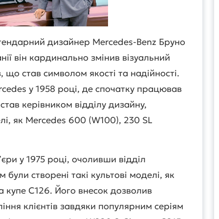
легендарний дизайнер Mercedes-Benz Бруно
анії він кардинально змінив візуальний
 що став символом якості та надійності.
rcedes у 1958 році, де спочатку працював
став керівником відділу дизайну,
і, як Mercedes 600 (W100), 230 SL
єри у 1975 році, очоливши відділ
м були створені такі культові моделі, як
та купе C126. Його внесок дозволив
іння клієнтів завдяки популярним серіям