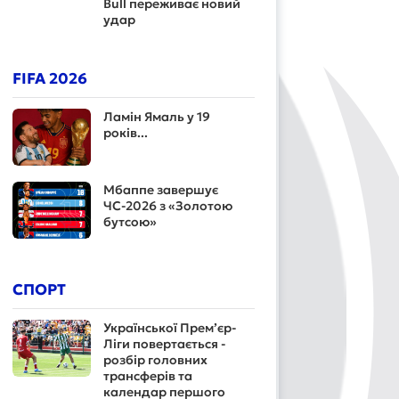
Bull переживає новий
удар
FIFA 2026
Ламін Ямаль у 19
років...
Мбаппе завершує
ЧС-2026 з «Золотою
бутсою»
СПОРТ
Української Прем’єр-
Ліги повертається -
розбір головних
трансферів та
календар першого