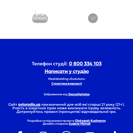
Телефон студії:
0 800 334 103
Написати у студію
Mediaholding «Evolution»
Структура власності
Зображення від
Depositphotos
Сайт
avtoradio.ua
призначений для осіб які старші 21 року (21+).
Участь в азартних іграх може викликати ігрову залежність.
Дотримуйтесь правил (принципів) відповідальної гри.
Розробка та підтримка проєкту
Oleksandr Kushnerov
Дизайн створено
Eugene Melnyk