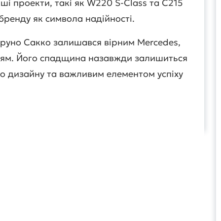
іші проекти, такі як W220 S-Class та C215
бренду як символа надійності.
 Бруно Сакко залишався вірним Mercedes,
тям. Його спадщина назавжди залишиться
го дизайну та важливим елементом успіху