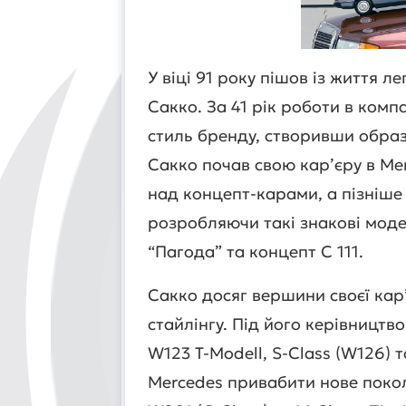
У віці 91 року пішов із життя 
Сакко. За 41 рік роботи в комп
стиль бренду, створивши образ,
Сакко почав свою кар’єру в Me
над концепт-карами, а пізніше 
розробляючи такі знакові модел
“Пагода” та концепт C 111.
Сакко досяг вершини своєї кар’
стайлінгу. Під його керівництво
W123 T-Modell, S-Class (W126) 
Mercedes привабити нове покол