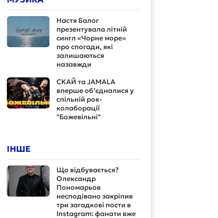
Настя Балог
презентувала літній
сингл «Чорне море»
про спогади, які
залишаються
назавжди
СКАЙ та JAMALA
вперше об’єдналися у
спільній рок-
колаборації
"Божевільні"
ІНШЕ
Що відбувається?
Олександр
Пономарьов
несподівано закріпив
три загадкові пости в
Instagram: фанати вже