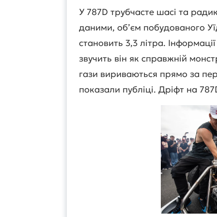
У 787D трубчасте шасі та ради
даними, об’єм побудованого Уї
становить 3,3 літра. Інформаці
звучить він як справжній монстр
гази вириваються прямо за пере
показали публіці. Дріфт на 787