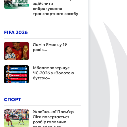
здійснити
вибракування
транспортного засобу
FIFA 2026
Ламін Ямаль у 19
років...
Мбаппе завершує
ЧС-2026 з «Золотою
бутсою»
СПОРТ
Української Прем’єр-
Ліги повертається -
розбір головних