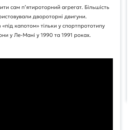
ити сам п’ятироторний агрегат. Більшість
истовували двороторні двигуни.
«під капотом» тільки у спортпрототипу
ни у Ле-Мані у 1990 та 1991 роках.