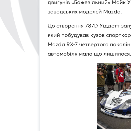
двигунів «Божевільний» Майк У
заводських моделей Mazda.
До створення 787D Уїддетт зал
який побудував кузов спорткар
Mazda RX-7 четвертого поколінн
автомобіля мало що лишилося