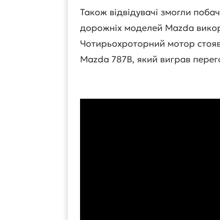
Також відвідувачі змогли побач
дорожніх моделей Mazda викор
Чотирьохроторний мотор стояв 
Mazda 787В, який виграв перего