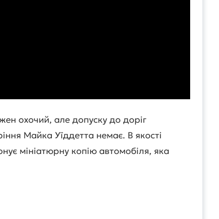
ен охочий, але допуску до доріг
іння Майка Уїддетта немає. В якості
нує мініатюрну копію автомобіля, яка