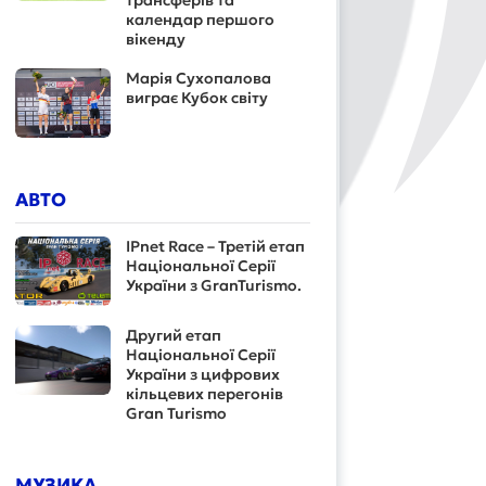
трансферів та
календар першого
вікенду
Марія Сухопалова
виграє Кубок світу
АВТО
IPnet Race – Третій етап
Національної Серії
України з GranTurismo.
Другий етап
Національної Серії
України з цифрових
кільцевих перегонів
Gran Turismo
МУЗИКА