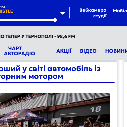
RIDA
Вебкамера
Мобіл
ISTLE
студії
te
ЕР У ТЕРНОПОЛІ - 98,6 FM
ЧАРТ
АКЦІЇ
ВІДЕО
НОВИН
АВТОРАДІО
ший у світі автомобіль із
торним мотором