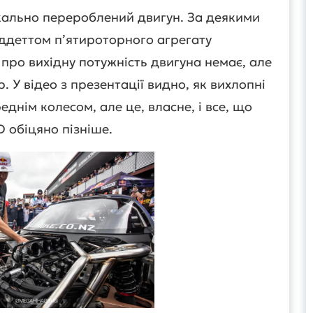
кально перероблений двигун. За деякими
ддеттом п’ятироторного агрегату
ї про вихідну потужність двигуна немає, але
. У відео з презентації видно, як вихлопні
днім колесом, але це, власне, і все, що
D обіцяно пізніше.