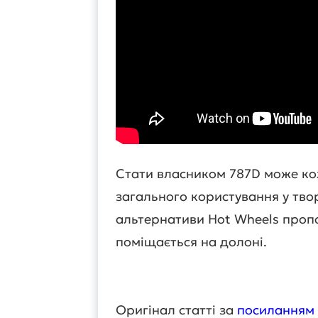
Стати власником 787D може кож
загального користування у твор
альтернативи Hot Wheels пропо
поміщається на долоні.
Оригінал статті за
посиланням