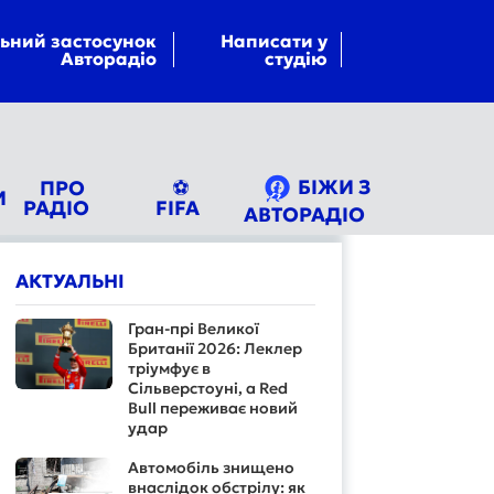
ьний застосунок
Написати у
Авторадіо
студію
БІЖИ З
ПРО
⚽
И
РАДІО
FIFA
АВТОРАДІО
АКТУАЛЬНІ
Гран-прі Великої
Британії 2026: Леклер
тріумфує в
Сільверстоуні, а Red
Bull переживає новий
удар
Автомобіль знищено
внаслідок обстрілу: як