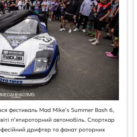
увся фестиваль Mad Mike’s Summer Bash 6,
віті п’ятироторний автомобіль. Спорткар
офесійний дрифтер та фанат роторних