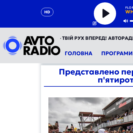
FLO 
WH
HD
Play
Mu
ТОРАДІО УКРАЇНА - ТВІЙ РУХ ВПЕРЕД! АВТОРАДІО ТЕП
ГОЛОВНА
ПРОГРАМИ
Представлено пер
п'ятиро