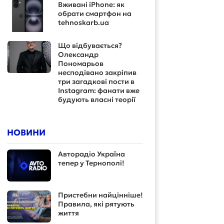
Вживані iPhone: як
обрати смартфон на
tehnoskarb.ua
Що відбувається?
Олександр
Пономарьов
несподівано закріпив
три загадкові пости в
Instagram: фанати вже
будують власні теорії
НОВИНИ
Авторадіо Україна
тепер у Тернополі!
Пристебни найцінніше!
Правила, які рятують
життя