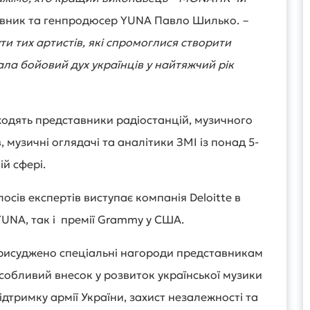
овник та генпродюсер YUNA Павло Шилько.
–
и тих артистів, які спромоглися створити
ала бойовий дух українців у найтяжчий рік
ходять представники радіостанцій, музичного
 музичні оглядачі та аналітики ЗМІ із понад 5-
ій сфері.
осів експертів виступає компанія Deloitte в
YUNA, так і премії Grammy у США.
рисуджено спеціальні нагороди представникам
 особливий внесок у розвиток української музики
дтримку армії України, захист незалежності та