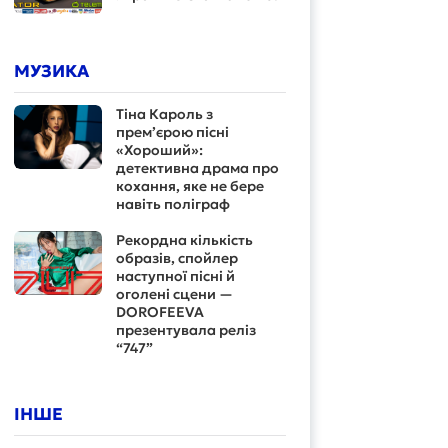
МУЗИКА
Тіна Кароль з
прем’єрою пісні
«Хороший»:
детективна драма про
кохання, яке не бере
навіть поліграф
Рекордна кількість
образів, спойлер
наступної пісні й
оголені сцени —
DOROFEEVA
презентувала реліз
“747”
ІНШЕ