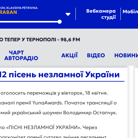
, KLAVDIYA PETRIVNA
Вебкамера
Мобіл
RABAN
студії
te
Р У ТЕРНОПОЛІ - 98,6 FM
ЧАРТ
АКЦІЇ
ВІДЕО
НОВИН
АВТОРАДІО
2 пісень незламної України
голосить переможців у вівторок, 18 квітня.
каналі премії YunaAwards. Початок трансляції о
домий український шоумен Володимир Остапчук.
асло «ПІСНІ НЕЗЛАМНОЇ УКРАЇНИ». Через
ргкомітет премії суттєво змінив регламент.