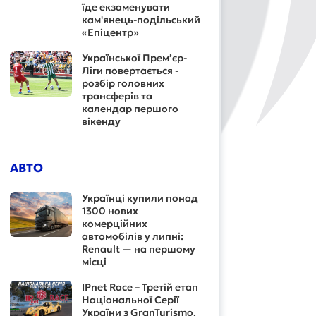
їде екзаменувати
кам'янець-подільський
«Епіцентр»
Української Прем’єр-
Ліги повертається -
розбір головних
трансферів та
календар першого
вікенду
АВТО
Українці купили понад
1300 нових
комерційних
автомобілів у липні:
Renault — на першому
місці
IPnet Race – Третій етап
Національної Серії
України з GranTurismo.