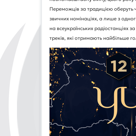
Переможців за традицією оберуть ч
звичних номінаціях, а лише з одног
на всеукраїнських радіостанціях за 
треків, які отримають найбільше го