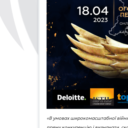
«В умовах широкомасштабної війн
пряму конкуренцію і визначати, с