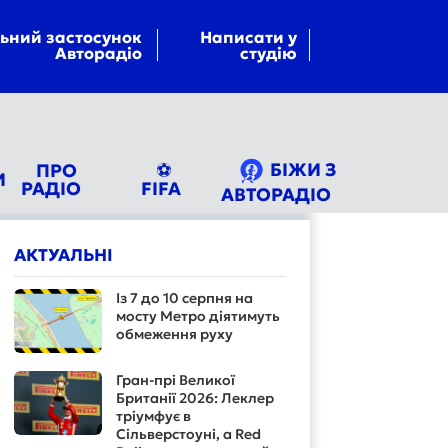
ьний застосунок
Написати у
Авторадіо
студію
БІЖИ З
ПРО
⚽
И
РАДІО
FIFA
АВТОРАДІО
АКТУАЛЬНІ
Із 7 до 10 серпня на
мосту Метро діятимуть
обмеження руху
Гран-прі Великої
Британії 2026: Леклер
тріумфує в
Сільверстоуні, а Red