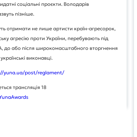
видатні соціальні проєкти. Володарів
вуть пізніше.
ть отримати не лише артисти країн-агресорок,
йську агресію проти України, перебувають під
ША, до або після широкомасштабного вторгнення
 українські виконавці.
://yuna.ua/post/reglament/
деться трансляція 18
@YunaAwards