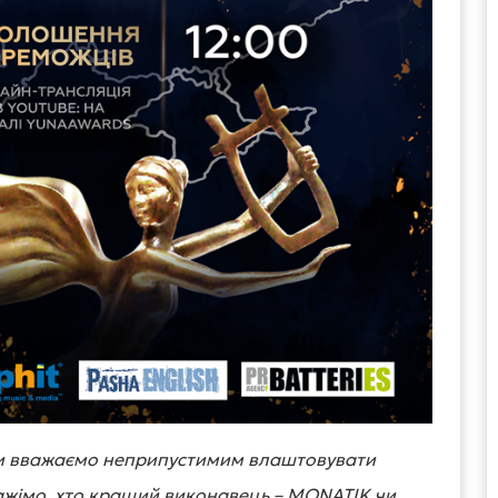
и вважаємо неприпустимим влаштовувати
кажімо, хто кращий виконавець – MONATIK чи