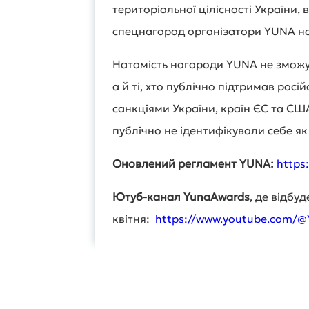
територіальної цілісності України, 
спецнагород організатори YUNA наз
Натомість нагороди YUNA не зможу
а й ті, хто публічно підтримав росі
санкціями України, країн ЄС та С
публічно не ідентифікували себе як
Оновлений регламент YUNA:
https
Ютуб-канал YunaAwards
, де відбу
квітня:
https://www.youtube.com/