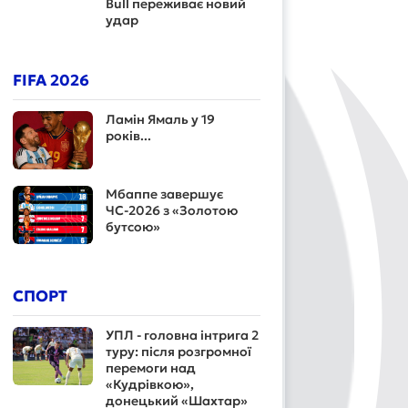
Bull переживає новий
удар
FIFA 2026
Ламін Ямаль у 19
років...
Мбаппе завершує
ЧС-2026 з «Золотою
бутсою»
СПОРТ
УПЛ - головна інтрига 2
туру: після розгромної
перемоги над
«Кудрівкою»,
донецький «Шахтар»