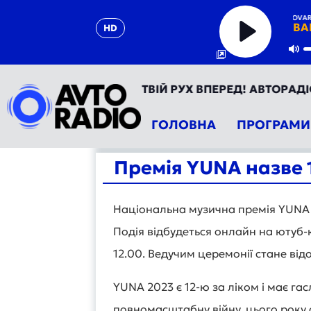
ARTEM PYVOVAROV
BA
HD
Play
Mu
РАДІО УКРАЇНА - ТВІЙ РУХ ВПЕРЕД! АВТОРАДІО ТЕПЕ
ГОЛОВНА
ПРОГРАМИ
Премія YUNA назве 1
Національна музична премія YUNA о
Подія відбудеться онлайн на ютуб-
12.00. Ведучим церемонії стане ві
YUNA 2023 є 12-ю за ліком і має г
повномасштабну війну, цього року о